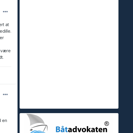
rt at
dille.
er
 være
t.
d en