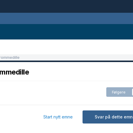
rommedille
mmedille
Følgere
Start nytt emne
Svar på dette emn