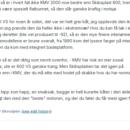
, så er i hvert fall ikke KMV 2000 noe bedre enn Skibsplast 600, tvert
 være spesielt flatbunnet, så den slår ganske kraftig i motsjø.
 VS for noen år siden, det var en helt grei båt, jeg opplevde den i
men jeg prøvde den da heller ikke i ekstremvær! Hvis du kan få tak i 
deretter (ble vel produsert til -92), så er den mye finere interiørme
lsmodellene er brune overalt, fra 1990 kom det lysere farger på inter
en da kom med integrert badeplatform.
 så er det riktig som nevnt ovenfor, - KMV har nok en mer sosial
 ute er 600 VS ganske trang. Men Skibsplasten tar det igjen på
e enn i KMV, der du må sitte med hodet på skakke hvis du har norma
hipp som happ, en smaksak, begge er helt kurante båter i den alde
gt den med den "beste" motoren, og der du føler du får mest igjen 
v Skvulpen
(see edit history)