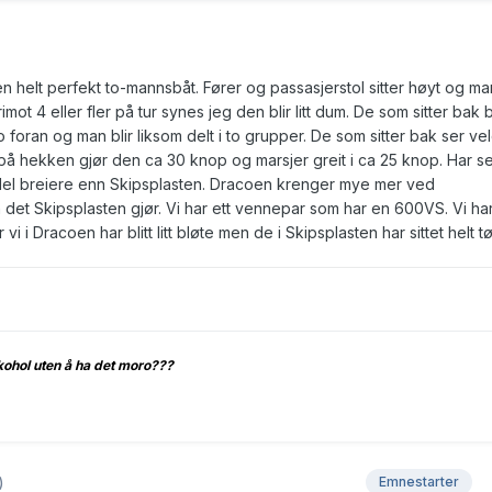
 helt perfekt to-mannsbåt. Fører og passasjerstol sitter høyt og ma
imot 4 eller fler på tur synes jeg den blir litt dum. De som sitter bak b
 foran og man blir liksom delt i to grupper. De som sitter bak ser ve
 på hekken gjør den ca 30 knop og marsjer greit i ca 25 knop. Har s
l breiere enn Skipsplasten. Dracoen krenger mye mer ved
det Skipsplasten gjør. Vi har ett vennepar som har en 600VS. Vi har
 vi i Dracoen har blitt litt bløte men de i Skipsplasten har sittet helt tø
kohol uten å ha det moro???
)
Emnestarter