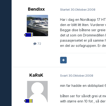
Bendixx
Startet
30.Oktober.2008
Har i dag en Nordkapp 17 HT
den er blitt litt liten. Vurde
Begge dise båtene ser greie 
det ut som om Drommedillen ha
passasjersetet er på samme 
72
en del av sofagruppen. Er d
KaRsK
Svart
30.Oktober.2008
min far hadde en skiblsplast
båten ser for såvidt grei ut men
with større enn 10 fot , så der