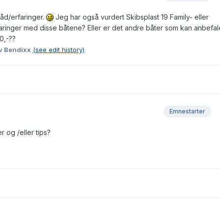
åd/erfaringer.
Jeg har også vurdert Skibsplast 19 Family- eller
aringer med disse båtene? Eller er det andre båter som kan anbefal
0,-??
v Bendixx
(see edit history)
Emnestarter
 og /eller tips?