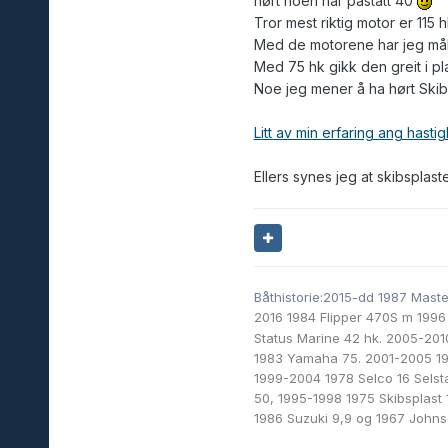
hørt noen har påstått 40
Tror mest riktig motor er 115
Med de motorene har jeg mål
Med 75 hk gikk den greit i 
Noe jeg mener å ha hørt Skib
Litt av min erfaring ang hastigh
Ellers synes jeg at skibsplas
Båthistorie:2015-dd 1987 Mast
2016 1984 Flipper 470S m 1996
Status Marine 42 hk. 2005-20
1983 Yamaha 75. 2001-2005 19
1999-2004 1978 Selco 16 Selst
50, 1995-1998 1975 Skibsplast
1986 Suzuki 9,9 og
1967 Johns