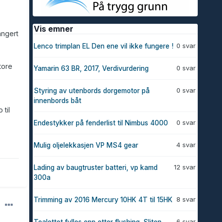
Vis emner
angert
0 svar
Lenco trimplan EL Den ene vil ikke fungere !
tore
0 svar
Yamarin 63 BR, 2017, Verdivurdering
0 svar
Styring av utenbords dorgemotor på
innenbords båt
 til
0 svar
Endestykker på fenderlist til Nimbus 4000
4 svar
Mulig oljelekkasjen VP MS4 gear
12 svar
Lading av baugtruster batteri, vp kamd
300a
8 svar
Trimming av 2016 Mercury 10HK 4T til 15HK
6 svar