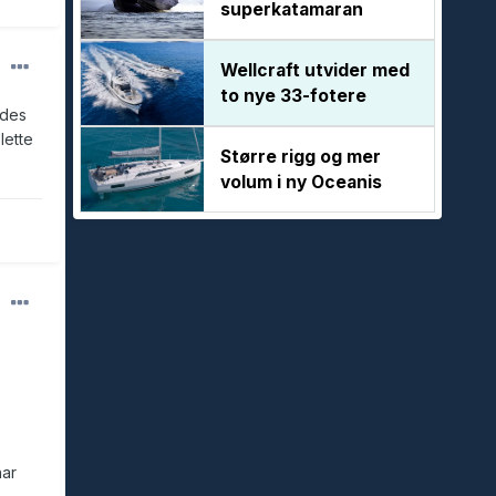
superkatamaran
Wellcraft utvider med
to nye 33-fotere
edes
lette
Større rigg og mer
volum i ny Oceanis
har