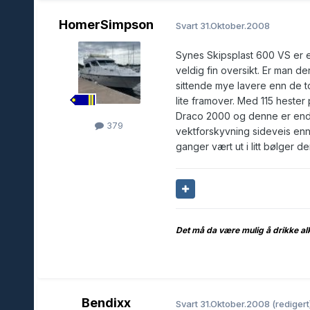
HomerSimpson
Svart
31.Oktober.2008
Synes Skipsplast 600 VS er en
veldig fin oversikt. Er man der
sittende mye lavere enn de to
lite framover. Med 115 hester
Draco 2000 og denne er ende
379
vektforskyvning sideveis enn 
ganger vært ut i litt bølger der
Det må da være mulig å drikke al
Bendixx
Svart
31.Oktober.2008
(redigert