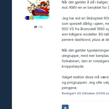
Når det gjelder å slå i bølger
mot. KMV-en er beryktet for å
Jeg har eid en Skibsplast 600
som spesielt dårlig i sjøen, 
1.1k
600 VS fra årsmodell 1990 og 
enn tidligere modeller. 80-tal
penere dashbord, pluss at d
Når det gjelder typeløsningen
utegruppe, med mer benplass,
forkabinen, den er romsliger
kroppshøyde.
Valget mellom disse må være 
og prisgruppen. Jeg ville val
pengene.
Redigert
30.Oktober.2008
a