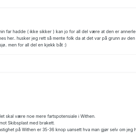
n far hadde ( ikke sikker ) kan jo for all del være at den er annerl
s her.. husker jeg rett så mente folk da at det var på grunn av den 
sjø.. men for all del en kjekk båt :)
et skal være noe mere fartspotensiale i Withen.
ot Skibsplast med brakett.
stighet på Withen er 35-36 knop uansett hva man gjør selv om jeg 