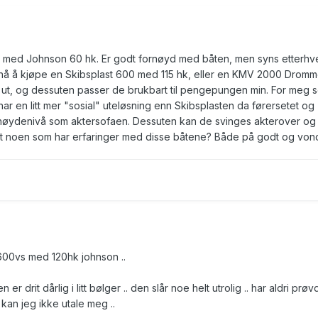
 med Johnson 60 hk. Er godt fornøyd med båten, men syns etterhve
rer nå å kjøpe en Skibsplast 600 med 115 hk, eller en KMV 2000 Dromme
ut, og dessuten passer de brukbart til pengepungen min. For meg s
r en litt mer "sosial" uteløsning enn Skibsplasten da førersetet og
høydenivå som aktersofaen. Dessuten kan de svinges akterover og
et noen som har erfaringer med disse båtene? Både på godt og vond
 600vs med 120hk johnson ..
 er drit dårlig i litt bølger .. den slår noe helt utrolig .. har aldri prøv
 kan jeg ikke utale meg ..