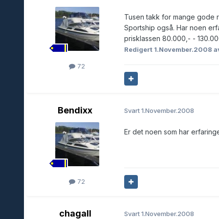
Tusen takk for mange gode r
Sportship også. Har noen erf
prisklassen 80.000,- - 130.00
Redigert
1.November.2008
a
72
Bendixx
Svart
1.November.2008
Er det noen som har erfaringer
72
chagall
Svart
1.November.2008