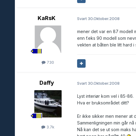
KaRsK
Svart
30.Oktober.2008
mener det var en 87 modell mi
enn f.eks 90 modell som nevne
vekten at båten ble litt hard i 
730
Daffy
Svart
30.Oktober.2008
Lyst interiør kom vel i 85-86.
Hva er bruksområdet ditt?
Er ikke sikker men mener at d
Sammenligningen min går nå m
3.7k
Nå kan det se ut som maks ha