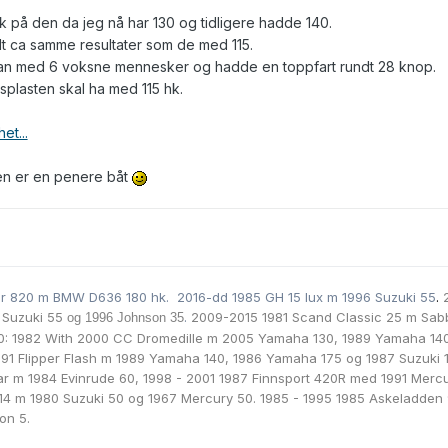
 hk på den da jeg nå har 130 og tidligere hadde 140.
t ca samme resultater som de med 115.
plan med 6 voksne mennesker og hadde en toppfart rundt 28 knop.
splasten skal ha med 115 hk.
et...
ten er en penere båt
er 820 m BMW D636 180 hk. 2016-dd 1985 GH 15 lux m 1996 Suzuki 55
.
2
 Suzuki 55
.
2009-2015 1981 Scand Classic 25 m Sab
og 1996 Johnson 35
10: 1982 With 2000 CC Dromedille m
2005 Yamaha 130,
1989 Yamaha 14
91 Flipper Flash m
1989 Yamaha 140
,
1986 Yamaha 175 og
1987 Suzuki 1
ar m 1984 Evinrude 60, 1998 - 2001 1987 Finnsport 420R med 1991 Merc
 14 m
1980 Suzuki 50
og 1967 Mercury 50. 1985 - 1995 1985 Askeladden
on 5.