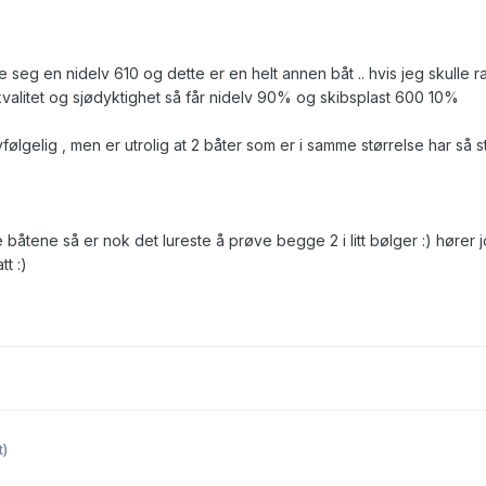
te seg en nidelv 610 og dette er en helt annen båt .. hvis jeg skulle r
valitet og sjødyktighet så får nidelv 90% og skibsplast 600 10%
følgelig , men er utrolig at 2 båter som er i samme størrelse har så s
 båtene så er nok det lureste å prøve begge 2 i litt bølger :) hører jo
t :)
t)