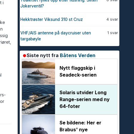
Toalettet fylles opp etter flushing. Sliten
 i
Jokerventil?
4 svar
Hekktrøster Viksund 310 st Cruz
kke
en
1 svar
VHF/AIS antenne på daycruiser uten
ssig
targabøyle
iøret,
Siste nytt fra
Båtens Verden
Nytt flaggskip i
Seadeck-serien
l
Solaris utvider Long
rs-
Range-serien med ny
for
64-foter
Se bildene: Her er
Brabus' nye