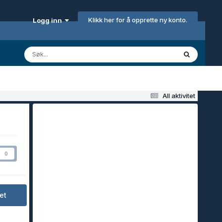
Klikk her for å opprette ny konto.
Logg inn
All aktivitet
0
et