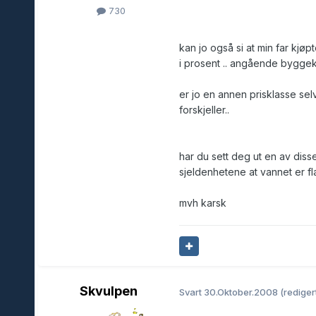
730
kan jo også si at min far kjøp
i prosent .. angående byggek
er jo en annen prisklasse selv
forskjeller..
har du sett deg ut en av disse
sjeldenhetene at vannet er flat
mvh karsk
Skvulpen
Svart
30.Oktober.2008
(rediger