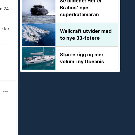
Se bildene: Her er
Brabus' nye
n 24.
superkatamaran
 ikke
Wellcraft utvider med
to nye 33-fotere
Større rigg og mer
volum i ny Oceanis