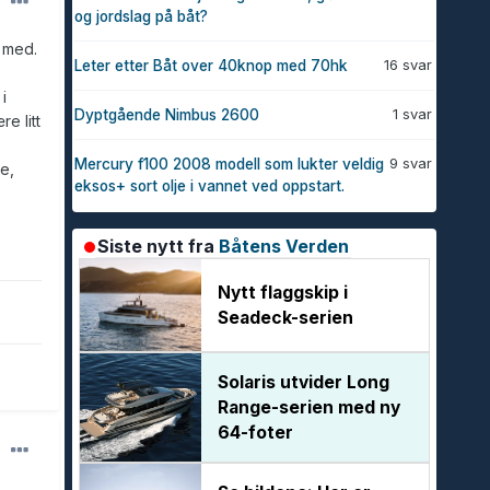
og jordslag på båt?
 med.
16 svar
Leter etter Båt over 40knop med 70hk
.
i
1 svar
Dyptgående Nimbus 2600
e litt
9 svar
Mercury f100 2008 modell som lukter veldig
e,
eksos+ sort olje i vannet ved oppstart.
Siste nytt fra
Båtens Verden
Nytt flaggskip i
Seadeck-serien
Solaris utvider Long
Range-serien med ny
64-foter