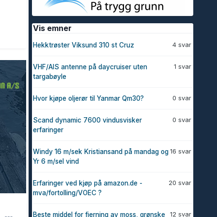
Vis emner
4 svar
Hekktrøster Viksund 310 st Cruz
1 svar
VHF/AIS antenne på daycruiser uten
targabøyle
0 svar
Hvor kjøpe oljerør til Yanmar Qm30?
0 svar
Scand dynamic 7600 vindusvisker
erfaringer
16 svar
Windy 16 m/sek Kristiansand på mandag og
Yr 6 m/sel vind
20 svar
Erfaringer ved kjøp på amazon.de -
mva/fortolling/VOEC ?
12 svar
Beste middel for fjerning av moss, grønske