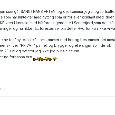
tesjen som går SANGTHANS AFTEN, og det kommer jeg til og fortsette
de som har inntekter med flytting som er for eller kommet med ideen
IKKE vært i kontakt med båtforeningene her i Sandefjord,som det står 
foreninger og har ikke fått forespørsel om dette. Hvorfor kan ikke vi vær
øye av for "hyttefolket" som kommer ned her og bestemmer det mest
er skriver "PRIVAT" på fjell og brygger og ellers gjør som de vil,
n 23 juni og det tror jeg ikke jeg blir aleine om.
er no forbanna dritt
e.no