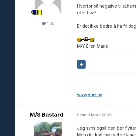
Hvorfor så negative til st.han
eller hva?
1.2k
Er det ikke bedre å ha fri da
M/Y Ellen Marie
.
www.g-mt.no
M/S Bastard
Svart
3.Mars.2005
Jeg syns også den bør flyttes
Men det kan man vel se laaang