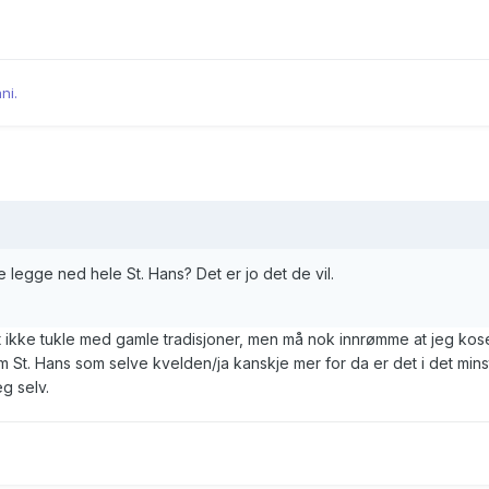
ni.
e legge ned hele St. Hans? Det er jo det de vil.
t ikke tukle med gamle tradisjoner, men må nok innrømme at jeg kos
 St. Hans som selve kvelden/ja kanskje mer for da er det i det mins
eg selv.