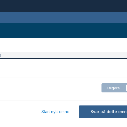
g
Følgere
Start nytt emne
Svar på dette emn