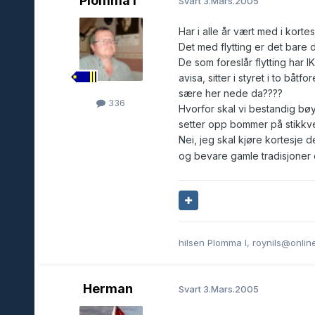
Plomma I
Svart
3.Mars.2005
Har i alle år vært med i kor
Det med flytting er det bare 
De som foreslår flytting har 
avisa, sitter i styret i to båt
sære her nede da????
336
Hvorfor skal vi bestandig b
setter opp bommer på stikkvei
Nei, jeg skal kjøre kortesje de
og bevare gamle tradisjoner 
hilsen Plomma I, roynils@onlin
Herman
Svart
3.Mars.2005