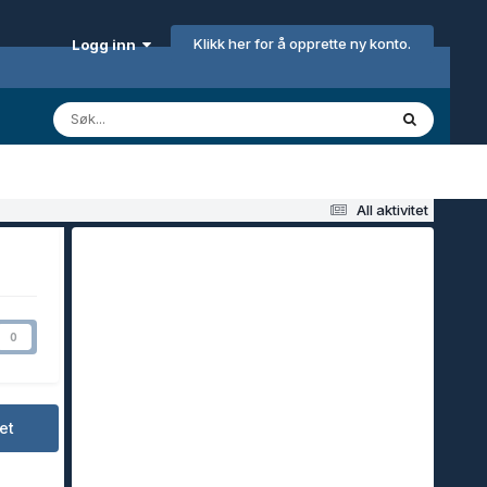
Klikk her for å opprette ny konto.
Logg inn
All aktivitet
0
et