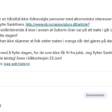
 er en håndfull ikke-folkevalgte personer med økonomiske interesse
flytte Sankthans.
http://www.sb.no/apps/pbcs.dll/article?
småirriterende å lese i avisen at Guttorm Gran var på ett møte i går 
ytte dagen!!
han ikke skjønner at folk setter maten i vranga når det gjøres på d
med å flytte dagen, for de som ikke får fri fra jobb. Jeg flytter San
ste lørdag! Sees i båtkortesjen 23.Juni!
kk
(see edit history)
Emnestarter
f