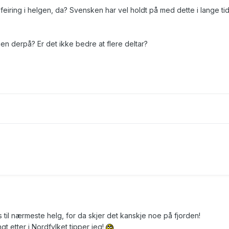
sfeiring i helgen, da? Svensken har vel holdt på med dette i lange tid
gen derpå? Er det ikke bedre at flere deltar?
 til nærmeste helg, for da skjer det kanskje noe på fjorden!
t etter i Nordfylket tipper jeg!