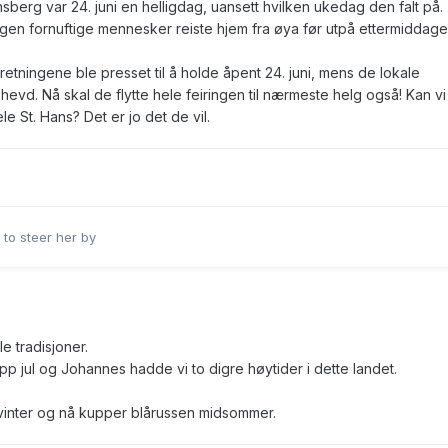
sberg var 24. juni en helligdag, uansett hvilken ukedag den falt på.
ngen fornuftige mennesker reiste hjem fra øya før utpå ettermiddage
retningene ble presset til å holde åpent 24. juni, mens de lokale
 hevd. Nå skal de flytte hele feiringen til nærmeste helg også! Kan vi
e St. Hans? Det er jo det de vil.
r to steer her by
e tradisjoner.
opp jul og Johannes hadde vi to digre høytider i dette landet.
tvinter og nå kupper blårussen midsommer.