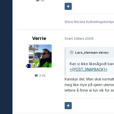
Store Norske Kullseilingskompa
Verrie
Svart
3.Mars.2005
Lars_Herman skrev:
Kan vi ikke likesågodt bar
<{POST_SNAPBACK}>
3.4k
Kanskje det. Man skal normal
meg like mye på sjøen utenom
lettere å finne ei lun vik for s