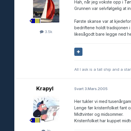
Hah, når jeg vokste opp i Tøn
Grunnen var selvfølgelig at i
Første skanse var at kjedefor
bedriftene holdt tradisjonen i
3.5k
likesågodt bare legge ned hel
All I ask is a tall ship and a sta
Krapyl
Svart
3.Mars.2005
Her tukler vi med tusenårgaml
Lenge før kristenfolket fant 
Midtvinter og midsommer.
Kristenfolket har kuppet mid
3k