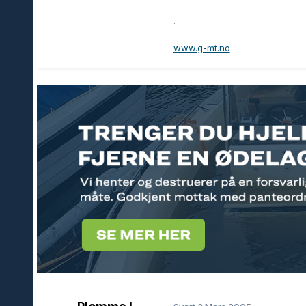
.
www.g-mt.no