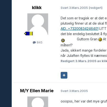
klikk
Svart
3.Mars.2005
(redigert)
Det som er tragisk er at det
plutselig finner ut at de skal 
AID...=73200834246401
LITT 
det ble endelig besluttet å fl
Guttorm Gran
At 
845
måten!?
Jada, sikkert mange fordeler 
når Julaften flyttes til nærme
Redigert
3.Mars.2005
av kli
M/Y Ellen Marie
Svart
3.Mars.2005
ooopss, her var det mye gruf