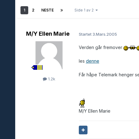
1
2
NESTE
Side 1 av 2
M/Y Ellen Marie
Startet
3.Mars.2005
Verden går fremover
les
denne
Får håpe Telemark henger seg 
1.2k
M/Y Ellen Marie