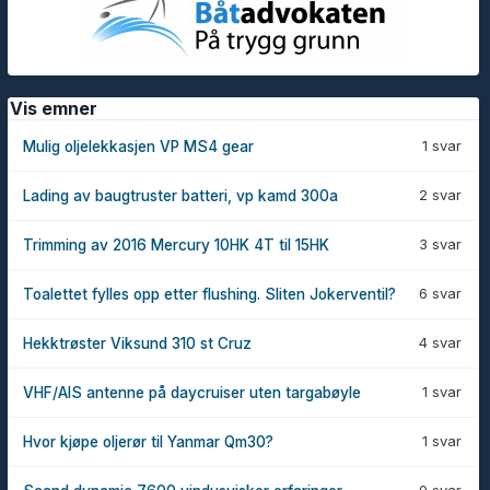
Vis emner
1 svar
Mulig oljelekkasjen VP MS4 gear
2 svar
Lading av baugtruster batteri, vp kamd 300a
3 svar
Trimming av 2016 Mercury 10HK 4T til 15HK
6 svar
Toalettet fylles opp etter flushing. Sliten Jokerventil?
4 svar
Hekktrøster Viksund 310 st Cruz
1 svar
VHF/AIS antenne på daycruiser uten targabøyle
1 svar
Hvor kjøpe oljerør til Yanmar Qm30?