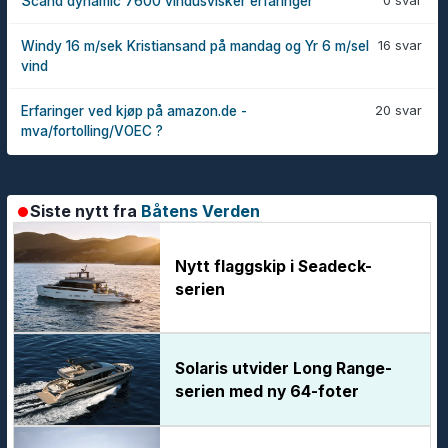
0 svar
Scand dynamic 7600 vindusvisker erfaringer
16 svar
Windy 16 m/sek Kristiansand på mandag og Yr 6 m/sel
vind
20 svar
Erfaringer ved kjøp på amazon.de -
mva/fortolling/VOEC ?
Siste nytt fra
Båtens Verden
Nytt flaggskip i Seadeck-
serien
Solaris utvider Long Range-
serien med ny 64-foter