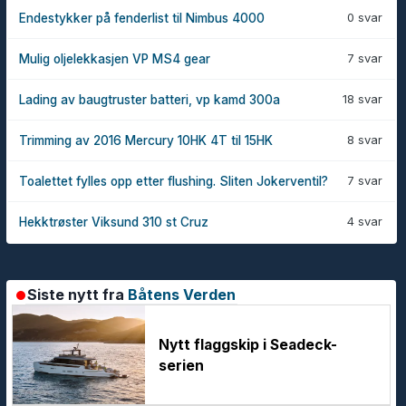
0 svar
Endestykker på fenderlist til Nimbus 4000
7 svar
Mulig oljelekkasjen VP MS4 gear
18 svar
Lading av baugtruster batteri, vp kamd 300a
8 svar
Trimming av 2016 Mercury 10HK 4T til 15HK
7 svar
Toalettet fylles opp etter flushing. Sliten Jokerventil?
4 svar
Hekktrøster Viksund 310 st Cruz
Siste nytt fra
Båtens Verden
Nytt flaggskip i Seadeck-
serien