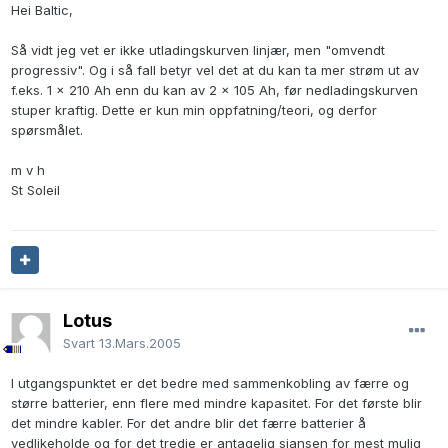
Hei Baltic,
Så vidt jeg vet er ikke utladingskurven linjær, men "omvendt
progressiv". Og i så fall betyr vel det at du kan ta mer strøm ut av
f.eks. 1 x 210 Ah enn du kan av 2 x 105 Ah, før nedladingskurven
stuper kraftig. Dette er kun min oppfatning/teori, og derfor
spørsmålet.
m v h
St Soleil
Lotus
Svart
13.Mars.2005
I utgangspunktet er det bedre med sammenkobling av færre og
større batterier, enn flere med mindre kapasitet. For det første blir
det mindre kabler. For det andre blir det færre batterier å
vedlikeholde og for det tredje er antagelig sjansen for mest mulig