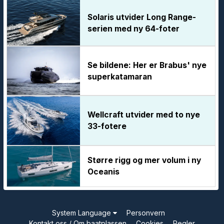
Solaris utvider Long Range-
serien med ny 64-foter
Se bildene: Her er Brabus' nye
superkatamaran
Wellcraft utvider med to nye
33-fotere
Større rigg og mer volum i ny
Oceanis
System Language
Personvern
Kontakt oss / Om baatplassen
Cookies
Regler