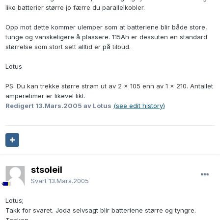
like batterier større jo færre du parallelkobler.
Opp mot dette kommer ulemper som at batteriene blir både store,
tunge og vanskeligere å plassere. 115Ah er dessuten en standard
størrelse som stort sett alltid er på tilbud.
Lotus
PS: Du kan trekke større strøm ut av 2 x 105 enn av 1 x 210. Antallet
amperetimer er likevel likt.
Redigert
13.Mars.2005
av Lotus
(see edit history)
stsoleil
Svart
13.Mars.2005
Lotus;
Takk for svaret. Joda selvsagt blir batteriene større og tyngre.