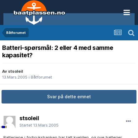
Båtforumet
Batteri-spørsmål: 2 eller 4 med samme
kapasitet?
Av stsoleil
13.Mars.2005
i
Båtforumet
Svar på dette emnet
stsoleil
Startet
13.Mars.2005
Batteriene i forbruksbanken har tatt kvelden, og nye batterier