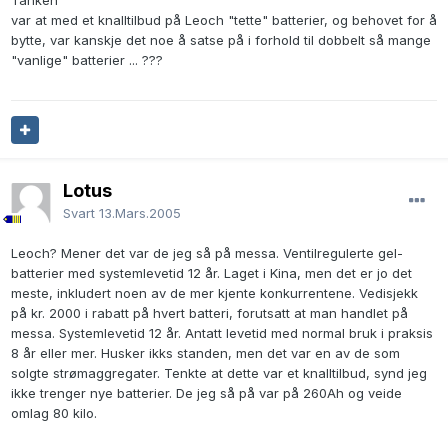
Tanken
var at med et knalltilbud på Leoch "tette" batterier, og behovet for å
bytte, var kanskje det noe å satse på i forhold til dobbelt så mange
"vanlige" batterier ... ???
Lotus
Svart
13.Mars.2005
Leoch? Mener det var de jeg så på messa. Ventilregulerte gel-
batterier med systemlevetid 12 år. Laget i Kina, men det er jo det
meste, inkludert noen av de mer kjente konkurrentene. Vedisjekk
på kr. 2000 i rabatt på hvert batteri, forutsatt at man handlet på
messa. Systemlevetid 12 år. Antatt levetid med normal bruk i praksis
8 år eller mer. Husker ikks standen, men det var en av de som
solgte strømaggregater. Tenkte at dette var et knalltilbud, synd jeg
ikke trenger nye batterier. De jeg så på var på 260Ah og veide
omlag 80 kilo.