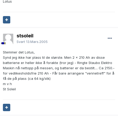
Lotus
stsoleil
Svart
13.Mars.2005
Stemmer det Lotus,
Synd jeg ikke har plass til de største. Men 2 x 210 Ah av disse
batteriene er heller ikke å forakte (tror jeg) - Ringte Staubo Elektro
Maskin nå nettopp på messen, og batterier er da bestilt.... Ca 2150.-
for vedlikesholdsfrie 210 Ah - Får bare arrangere "vennetreff" for å
få de på plass (ca 64 kg/stk)
m v h
St Soleil