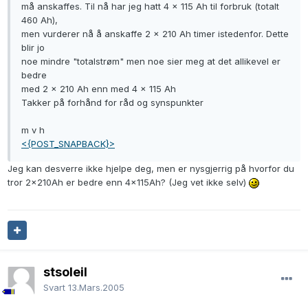
må anskaffes. Til nå har jeg hatt 4 x 115 Ah til forbruk (totalt
460 Ah),
men vurderer nå å anskaffe 2 x 210 Ah timer istedenfor. Dette
blir jo
noe mindre "totalstrøm" men noe sier meg at det allikevel er
bedre
med 2 x 210 Ah enn med 4 x 115 Ah
Takker på forhånd for råd og synspunkter
m v h
<{POST_SNAPBACK}>
Jeg kan desverre ikke hjelpe deg, men er nysgjerrig på hvorfor du
tror 2x210Ah er bedre enn 4x115Ah? (Jeg vet ikke selv)
stsoleil
Svart
13.Mars.2005