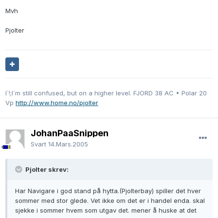
Mvh
Pjolter
I`!;I`m still confused, but on a higher level. FJORD 38 AC • Polar 20
Vp
http://www.home.no/pjolter
JohanPaaSnippen
Svart
14.Mars.2005
Pjolter skrev:
Har Navigare i god stand på hytta.(Pjolterbay) spiller det hver
sommer med stor glede. Vet ikke om det er i handel enda. skal
sjekke i sommer hvem som utgav det. mener å huske at det