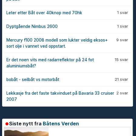
1 svar
Leter etter Båt over 40knop med 70hk
1 svar
Dyptgående Nimbus 2600
9 svar
Mercury f100 2008 modell som lukter veldig eksos+
sort olje i vannet ved oppstart.
15 svar
Er det noen vits med radarreflektor på 24 fot
aluminiumsbåt?
21 svar
bobåt - seilbåt vs motorbåt
2 svar
Lekkasje fra det faste takvinduet på Bavaria 33 cruiser
2007
Siste nytt fra
Båtens Verden