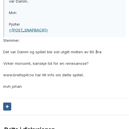
var Damm..
Mvh
Pjolter
<{POST_SNAPBACK}>
Stemmer.
Det var Damm og spillet ble sist utgitt midten av 80 åra.
Virker morsomt, kanskje tid for en renesansse?
www.brettspill.no har litt info om dette spillet.
mvh johan