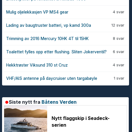
4 svar
Mulig oljelekkasjen VP MS4 gear
12 svar
Lading av baugtruster batteri, vp kamd 300a
8 svar
Trimming av 2016 Mercury 10HK 4T til 15HK
6 svar
Toalettet fylles opp etter flushing. Sliten Jokerventil?
4 svar
Hekktrøster Viksund 310 st Cruz
1 svar
VHF/AIS antenne på daycruiser uten targabøyle
Siste nytt fra
Båtens Verden
Nytt flaggskip i Seadeck-
serien