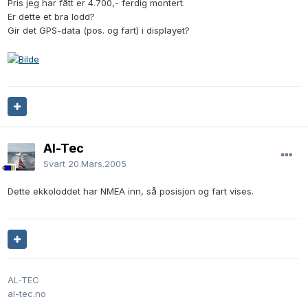
Pris jeg har fått er 4.700,- ferdig montert.
Er dette et bra lodd?
Gir det GPS-data (pos. og fart) i displayet?
Al-Tec
Svart
20.Mars.2005
Dette ekkoloddet har NMEA inn, så posisjon og fart vises.
AL-TEC
al-tec.no