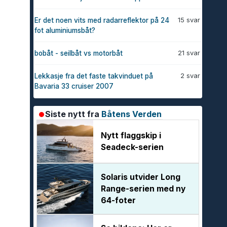
15 svar
Er det noen vits med radarreflektor på 24
fot aluminiumsbåt?
21 svar
bobåt - seilbåt vs motorbåt
2 svar
Lekkasje fra det faste takvinduet på
Bavaria 33 cruiser 2007
Siste nytt fra
Båtens Verden
Nytt flaggskip i
Seadeck-serien
Solaris utvider Long
Range-serien med ny
64-foter