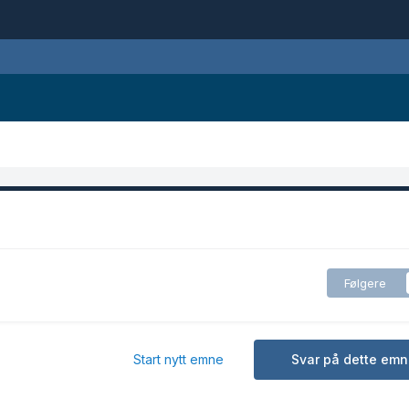
Følgere
Start nytt emne
Svar på dette emn