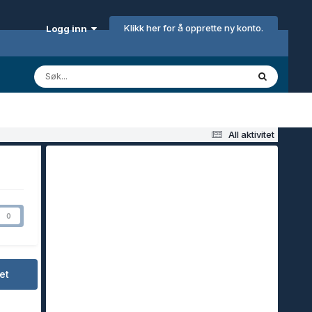
Klikk her for å opprette ny konto.
Logg inn
All aktivitet
0
et