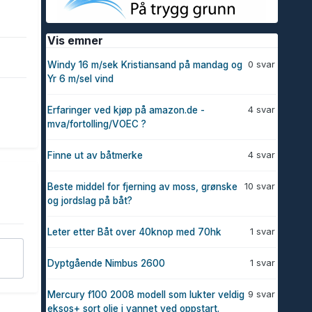
Vis emner
0 svar
Windy 16 m/sek Kristiansand på mandag og
Yr 6 m/sel vind
4 svar
Erfaringer ved kjøp på amazon.de -
mva/fortolling/VOEC ?
4 svar
Finne ut av båtmerke
10 svar
Beste middel for fjerning av moss, grønske
og jordslag på båt?
1 svar
Leter etter Båt over 40knop med 70hk
1 svar
Dyptgående Nimbus 2600
9 svar
Mercury f100 2008 modell som lukter veldig
eksos+ sort olje i vannet ved oppstart.