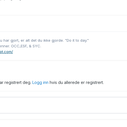
 har gjort, er alt det du ikke gjorde. "Do it to day."
nner. OCC,ESF, & SYC.
ot.com/
har registrert deg.
Logg inn
hvis du allerede er registrert.