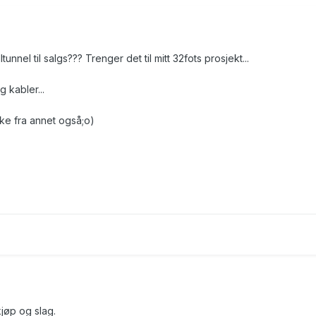
nel til salgs??? Trenger det til mitt 32fots prosjekt...
 kabler...
e fra annet også;o)
kjøp og slag.