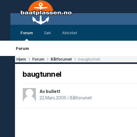
Forum
Søk
Aktivitet
Forum
Hjem
Forum
Båtforumet
baugtunnel
baugtunnel
Av bullett
22.Mars.2005
i
Båtforumet