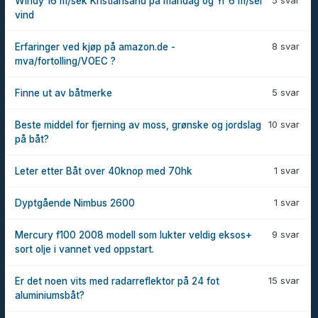
5 svar
Windy 16 m/sek Kristiansand på mandag og Yr 6 m/sel
vind
8 svar
Erfaringer ved kjøp på amazon.de -
mva/fortolling/VOEC ?
5 svar
Finne ut av båtmerke
10 svar
Beste middel for fjerning av moss, grønske og jordslag
på båt?
1 svar
Leter etter Båt over 40knop med 70hk
1 svar
Dyptgående Nimbus 2600
9 svar
Mercury f100 2008 modell som lukter veldig eksos+
sort olje i vannet ved oppstart.
15 svar
Er det noen vits med radarreflektor på 24 fot
aluminiumsbåt?