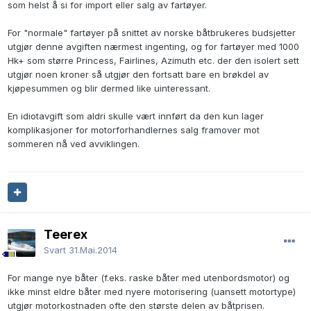
som helst å si for import eller salg av fartøyer.
For "normale" fartøyer på snittet av norske båtbrukeres budsjetter
utgjør denne avgiften nærmest ingenting, og for fartøyer med 1000
Hk+ som større Princess, Fairlines, Azimuth etc. der den isolert sett
utgjør noen kroner så utgjør den fortsatt bare en brøkdel av
kjøpesummen og blir dermed like uinteressant.
En idiotavgift som aldri skulle vært innført da den kun lager
komplikasjoner for motorforhandlernes salg framover mot
sommeren nå ved avviklingen.
Teerex
Svart
31.Mai.2014
For mange nye båter (f.eks. raske båter med utenbordsmotor) og
ikke minst eldre båter med nyere motorisering (uansett motortype)
utgjør motorkostnaden ofte den største delen av båtprisen.