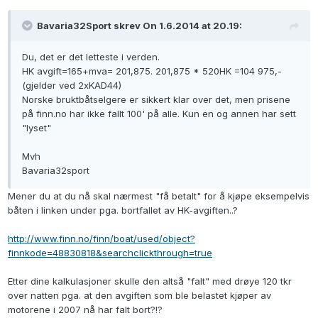
Bavaria32Sport skrev On 1.6.2014 at 20.19:
Du, det er det letteste i verden.
HK avgift=165+mva= 201,875. 201,875 * 520HK =104 975,-
(gjelder ved 2xKAD44)
Norske bruktbåtselgere er sikkert klar over det, men prisene
på finn.no har ikke fallt 100' på alle. Kun en og annen har sett
"lyset"
Mvh
Bavaria32sport
Mener du at du nå skal nærmest "få betalt" for å kjøpe eksempelvis
båten i linken under pga. bortfallet av HK-avgiften..?
http://www.finn.no/finn/boat/used/object?
finnkode=48830818&searchclickthrough=true
Etter dine kalkulasjoner skulle den altså "falt" med drøye 120 tkr
over natten pga. at den avgiften som ble belastet kjøper av
motorene i 2007 nå har falt bort?!?