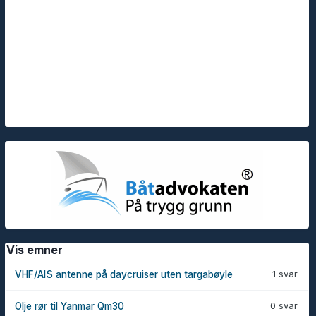
Vis emner
1 svar
VHF/AIS antenne på daycruiser uten targabøyle
0 svar
Olje rør til Yanmar Qm30