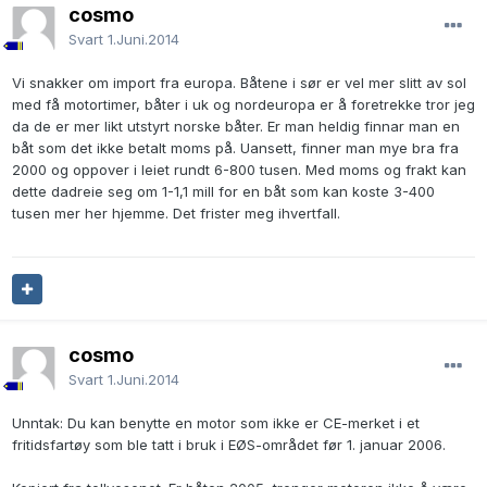
cosmo
Svart
1.Juni.2014
Vi snakker om import fra europa. Båtene i sør er vel mer slitt av sol
med få motortimer, båter i uk og nordeuropa er å foretrekke tror jeg
da de er mer likt utstyrt norske båter. Er man heldig finnar man en
båt som det ikke betalt moms på. Uansett, finner man mye bra fra
2000 og oppover i leiet rundt 6-800 tusen. Med moms og frakt kan
dette dadreie seg om 1-1,1 mill for en båt som kan koste 3-400
tusen mer her hjemme. Det frister meg ihvertfall.
cosmo
Svart
1.Juni.2014
Unntak: Du kan benytte en motor som ikke er CE-merket i et
fritidsfartøy som ble tatt i bruk i EØS-området før 1. januar 2006.