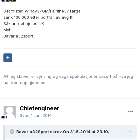
Det frister. Windy37GM/Fairline37Targa
sank 100.000 etter bortfall av avgift.
Såklart det hjelper :-)
Mvh
Bavaria32sport
Alt jeg skriver er synsing og vage spekulasjoner basert på hva jeg
har lært oppigjennom.
Chiefengineer
Svart
1.Juni.2014
Bavaria32Sport skrev On 31.5.2014 at 23.10: