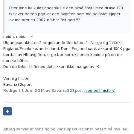
Etter dine kalkulasjoner skulle den altså "falt" med drøye 120
tkr over natten pga. at den avgiften som ble belastet kjøper
av motorene i 2007 nå har falt bort?!?
neida, neida.. :-)
Utgangspunktet er 2 nogenlunde like båter: 1 i Norge og 1 i f.eks
England/Frankrike/andre land. Den i England sank akkurat 100K pga
bortfall av HK avgiften, ergo bør korreksjonen komme på en del
norske båter.
Den du linker til finnes det sikkert ikke mange av :-)
Vennlig hilsen
Bavaria32sport
Redigert
1.Juni.2014
av Bavaria32Sport
(see edit history)
Alt jeg skriver er synsing og vage spekulasjoner basert på hva jeg