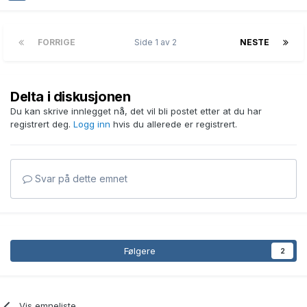
FORRIGE
Side 1 av 2
NESTE
Delta i diskusjonen
Du kan skrive innlegget nå, det vil bli postet etter at du har
registrert deg.
Logg inn
hvis du allerede er registrert.
Svar på dette emnet
Følgere
2
Vis emneliste