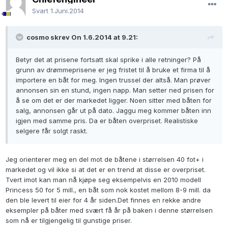
Svart
1.Juni.2014
cosmo skrev On 1.6.2014 at 9.21:
Betyr det at prisene fortsatt skal sprike i alle retninger? På
grunn av drømmeprisene er jeg fristet til å bruke et firma til å
importere en båt for meg. Ingen trussel der altså. Man prøver
annonsen sin en stund, ingen napp. Man setter ned prisen for
å se om det er der markedet ligger. Noen sitter med båten for
salg, annonsen går ut på dato. Jaggu meg kommer båten inn
igjen med samme pris. Da er båten overpriset. Realistiske
selgere får solgt raskt.
Jeg orienterer meg en del mot de båtene i størrelsen 40 fot+ i
markedet og vil ikke si at det er en trend at disse er overpriset.
Tvert imot kan man nå kjøpe seg eksempelvis en 2010 modell
Princess 50 for 5 mill., en båt som nok kostet mellom 8-9 mill. da
den ble levert til eier for 4 år siden.Det finnes en rekke andre
eksempler på båter med svært få år på baken i denne størrelsen
som nå er tilgjengelig til gunstige priser.