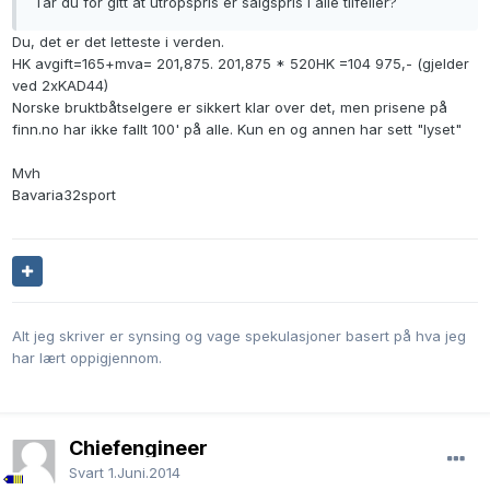
Tar du for gitt at utropspris er salgspris i alle tilfeller?
Du, det er det letteste i verden.
HK avgift=165+mva= 201,875. 201,875 * 520HK =104 975,- (gjelder
ved 2xKAD44)
Norske bruktbåtselgere er sikkert klar over det, men prisene på
finn.no har ikke fallt 100' på alle. Kun en og annen har sett "lyset"
Mvh
Bavaria32sport
Alt jeg skriver er synsing og vage spekulasjoner basert på hva jeg
har lært oppigjennom.
Chiefengineer
Svart
1.Juni.2014