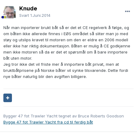
Knude
Svart
1.Juni.2014
Når man inporterer brukt båt så er det et CE regelverk å følge, og
om båten ikke allerede finnes i EØS området så sliter man jo med
støy og utslips kravet til motoren om den er eldre en 2006 modell
eller ikke har riktig dokumentasjon. Båten er mulig å CE godkjenne
men ikke motoren så da er det et spørsmål om å bare innportere
båt uten motor.
Jeg tror ikke det vil friste mer å innportere båt privat, men at
bruktbåtprisene på Norske båter vil synke tilsvarende. Dette fordi
nye båter naturlig blir den avgiften billigere.
Bygger 47 fot Trawler Yacht tegnet av Bruce Roberts Goodson
Bygge 47 fot Trawler Yacht fra cd til ferdig båt