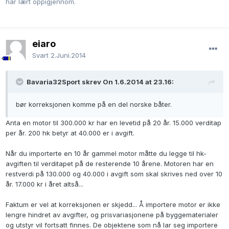
har lært oppigjennom.
eiaro
Svart
2.Juni.2014
Bavaria32Sport skrev On 1.6.2014 at 23.16:
bør korreksjonen komme på en del norske båter.
Anta en motor til 300.000 kr har en levetid på 20 år. 15.000 verditap
per år. 200 hk betyr at 40.000 er i avgift.
Når du importerte en 10 år gammel motor måtte du legge til hk-
avgiften til verditapet på de resterende 10 årene. Motoren har en
restverdi på 130.000 og 40.000 i avgift som skal skrives ned over 10
år. 17.000 kr i året altså...
Faktum er vel at korreksjonen er skjedd... Å importere motor er ikke
lengre hindret av avgifter, og prisvariasjonene på byggematerialer
og utstyr vil fortsatt finnes. De objektene som nå lar seg importere