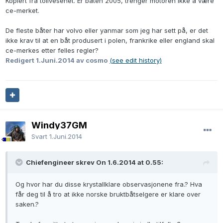
Kopiert fra tollvesenet. Er båten 2005, trenger motoren ikke å være
ce-merket.
De fleste båter har volvo eller yanmar som jeg har sett på, er det
ikke krav til at en båt produsert i polen, frankrike eller england skal
ce-merkes etter felles regler?
Redigert
1.Juni.2014
av cosmo
(see edit history)
Windy37GM
Svart
1.Juni.2014
Chiefengineer skrev On 1.6.2014 at 0.55:
Og hvor har du disse krystallklare observasjonene fra.? Hva
får deg til å tro at ikke norske bruktbåtselgere er klare over
saken.?