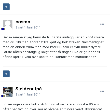
cosmo
Svart
1.Juni.2014
Det eksempelet jeg henviste til i første innlegg var en 2004 riviera
med d6-310 med aggregat.lite kjørt og helt strøken. Sammenlignet
med en annen 2004 mod med kad300 som er 240 000kr dyrere.
Første båten selvfølgelig solgt etter få dager. Hva er grunnen til
sånne sprik. Hvem av disse to er i kontakt med markedspris?
Sjeldenutpå
Svart
1.Juni.2014
Eg ser ingen klare teikn på finn.no at selgere av norske 80talls
båter har tatt inn over seg at båtene er mindre verdt. Bryggeprat