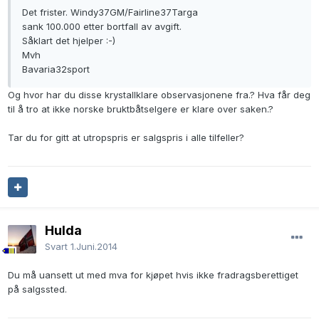
Det frister. Windy37GM/Fairline37Targa
sank 100.000 etter bortfall av avgift.
Såklart det hjelper :-)
Mvh
Bavaria32sport
Og hvor har du disse krystallklare observasjonene fra.? Hva får deg
til å tro at ikke norske bruktbåtselgere er klare over saken.?
Tar du for gitt at utropspris er salgspris i alle tilfeller?
Hulda
Svart
1.Juni.2014
Du må uansett ut med mva for kjøpet hvis ikke fradragsberettiget
på salgssted.