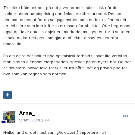
Tror ikke båtmarkedet på det jevne er mer optimistisk når det
gjelder annenhandsprising enn f.eks. bruktbilmarkedet. Det kan
derimot tenkes at for en salgsgjenstand som en båt er finnes det
en del eiere som kun lufter interressen for objektet. Ofte begrenser
også det lave antallet objekter i markedet muligheten for å sette en
eksakt og korrekt pris som gjør at objektet omsettes innenfor
rimelig tid.
En del eiere har nok et noe optimistisk forhold til hvor lite verditap
man skal ta gjennom eierperioden, spesielt på en nyere båt. Og her
er det store individuelle forskjeller fra båt til båt og prisgruppe for
hva som kan regnes som normen.
Arne_
Svart
1.Juni.2014
Hvilke land er det mest vanlig/
lukrativt
å importere fra?