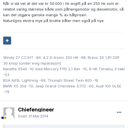
Når vi da vet at det var kr 50.000 i hk avgift på en 250 hk som er
relativt vanlig størrelse både som påhengsmotor og dieselmotor, så
kan det utgjøre ganske mange % av båtprisen.
Naturligvis ekstra mye på brukte båter men også på nye.
Windy 27 CC/HT -84. 4,2 D-tronic 250 HK -98. Bravo 3X 1,81 20P.
30 knop (under evig reparasjon)
Navette S540 -10 med Mercury F115 2,1 liter -15, 8 HK Tohatsu 2-takt
-03
BSA A65L Lightning -69, Triumph Street Twin 900 -16
BMW X5 30d -13, Jeep Grand Cherokee 3,1TD -00, Audi 100 GL5E
-78
Chiefengineer
Svart
31.Mai.2014