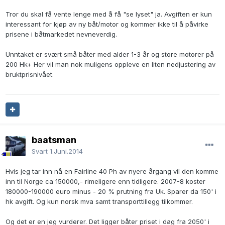
Tror du skal få vente lenge med å få "se lyset" ja. Avgiften er kun
interessant for kjøp av ny båt/motor og kommer ikke til å påvirke
prisene i båtmarkedet nevneverdig.
Unntaket er svært små båter med alder 1-3 år og store motorer på
200 Hk+ Her vil man nok muligens oppleve en liten nedjustering av
bruktprisnivået.
baatsman
Svart
1.Juni.2014
Hvis jeg tar inn nå en Fairline 40 Ph av nyere årgang vil den komme
inn til Norge ca 150000,- rimeligere enn tidligere. 2007-8 koster
180000-190000 euro minus - 20 % prutning fra Uk. Sparer da 150' i
hk avgift. Og kun norsk mva samt transporttillegg tilkommer.
Og det er en jeg vurderer. Det ligger båter priset i dag fra 2050' i