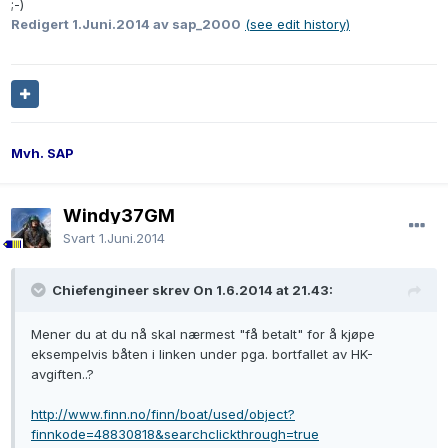
;-)
Redigert
1.Juni.2014
av sap_2000
(see edit history)
Mvh. SAP
Windy37GM
Svart
1.Juni.2014
Chiefengineer skrev On 1.6.2014 at 21.43:
Mener du at du nå skal nærmest "få betalt" for å kjøpe
eksempelvis båten i linken under pga. bortfallet av HK-
avgiften..?
http://www.finn.no/finn/boat/used/object?
finnkode=48830818&searchclickthrough=true