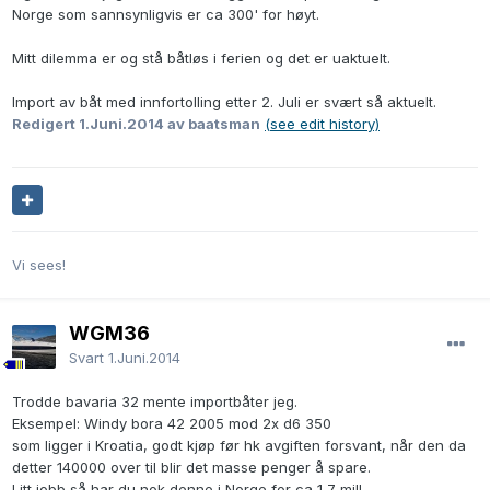
Norge som sannsynligvis er ca 300' for høyt.
Mitt dilemma er og stå båtløs i ferien og det er uaktuelt.
Import av båt med innfortolling etter 2. Juli er svært så aktuelt.
Redigert
1.Juni.2014
av baatsman
(see edit history)
Vi sees!
WGM36
Svart
1.Juni.2014
Trodde bavaria 32 mente importbåter jeg.
Eksempel: Windy bora 42 2005 mod 2x d6 350
som ligger i Kroatia, godt kjøp før hk avgiften forsvant, når den da
detter 140000 over til blir det masse penger å spare.
Litt jobb så har du nok denne i Norge for ca 1,7 mill.