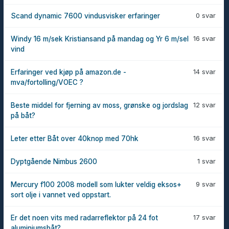
0 svar
Scand dynamic 7600 vindusvisker erfaringer
16 svar
Windy 16 m/sek Kristiansand på mandag og Yr 6 m/sel
vind
14 svar
Erfaringer ved kjøp på amazon.de -
mva/fortolling/VOEC ?
12 svar
Beste middel for fjerning av moss, grønske og jordslag
på båt?
16 svar
Leter etter Båt over 40knop med 70hk
1 svar
Dyptgående Nimbus 2600
9 svar
Mercury f100 2008 modell som lukter veldig eksos+
sort olje i vannet ved oppstart.
17 svar
Er det noen vits med radarreflektor på 24 fot
aluminiumsbåt?