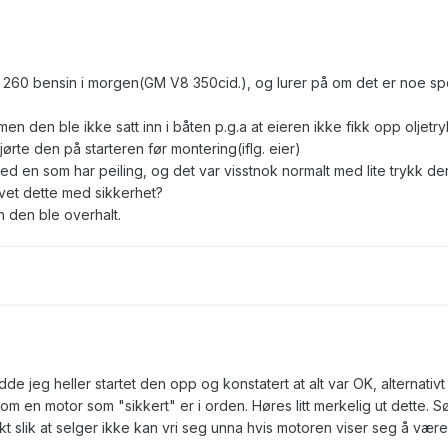
 260 bensin i morgen(GM V8 350cid.), og lurer på om det er noe sp
en den ble ikke satt inn i båten p.g.a at eieren ikke fikk opp oljetr
rte den på starteren før montering(iflg. eier)
ed en som har peiling, og det var visstnok normalt med lite trykk der
 vet dette med sikkerhet?
n den ble overhalt.
e jeg heller startet den opp og konstatert at alt var OK, alternativt
om en motor som "sikkert" er i orden. Høres litt merkelig ut dette. Sø
rakt slik at selger ikke kan vri seg unna hvis motoren viser seg å være