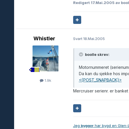
Redigert
17.Mai.2005
av bool
Whistler
Svart
18.Mai.2005
boolle skrev:
Motornummeret (serienumm
Da kan du sjekke hos impor
<{POST_SNAPBACK}>
1.9k
Mercruiser serienr. er banket 
Jeg
bygger
har bygd en Glen-L