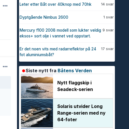
14 svar
Leter etter Båt over 40knop med 70hk
1 svar
Dyptgående Nimbus 2600
9 svar
Mercury f100 2008 modell som lukter veldig
eksos+ sort olje i vannet ved oppstart.
17 svar
Er det noen vits med radarreflektor på 24
fot aluminiumsbåt?
Siste nytt fra
Båtens Verden
Nytt flaggskip i
Seadeck-serien
Solaris utvider Long
Range-serien med ny
64-foter