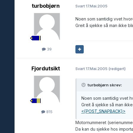
turbobjørn
Svart
17.Mai.2005
Noen som samtidig vvet hvor
Greit å sjekke så man ikke blir 
39
Fjordutsikt
Svart
17.Mai.2005
(redigert)
turbobjørn skrev:
Noen som samtidig vvet h
Greit å sjekke så man ikke b
<{POST_SNAPBACK}>
815
Motornummeret (serienummere
Da kan du sjekke hos importør