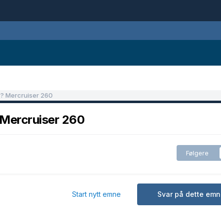
?? Mercruiser 260
 Mercruiser 260
Følgere
Start nytt emne
Svar på dette emn