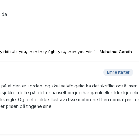
da...
ey ridicule you, then they fight you, then you win." - Mahatma Gandhi
Emnestarter
i på at den er i orden, og skal selvfølgelig ha det skriftlig også, men
sjekket dette på, det er uansett om jeg har garnti eller ikke kjedeli
krangle. Og, det er ikke flust av disse motorene til en normal pris, e
ter prisen på tingene sine.