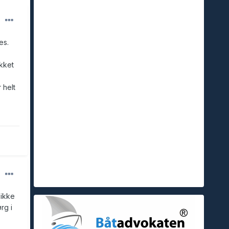
es.
ykket
 helt
 ikke
rg i