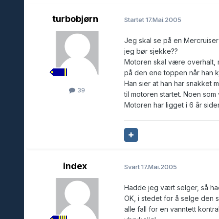
turbobjørn
Startet
17.Mai.2005
Jeg skal se på en Mercruiser
jeg bør sjekke??
Motoren skal være overhalt, m
på den ene toppen når han kjø
Han sier at han har snakket m
39
til motoren startet. Noen som
Motoren har ligget i 6 år side
index
Svart
17.Mai.2005
Hadde jeg vært selger, så hadd
OK, i stedet for å selge den s
alle fall for en vanntett kont