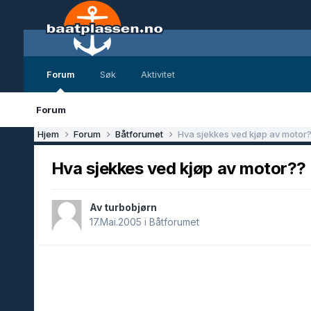
Forum
Søk
Aktivitet
Forum
Hjem
Forum
Båtforumet
Hva sjekkes ved kjøp av motor
Hva sjekkes ved kjøp av motor??
Av turbobjørn
17.Mai.2005
i
Båtforumet