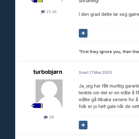
ubrukelig!
22.2k
I den grad dette lar seg gjøre 
"First they ignore you, then th
turbobjørn
Svart
17.Mai.2005
Ja, jeg har fått muntlig garant
tenkte om det er en måte å få 
måtte gå tilbake senere for å 
folk er jo helt gale når de set
39