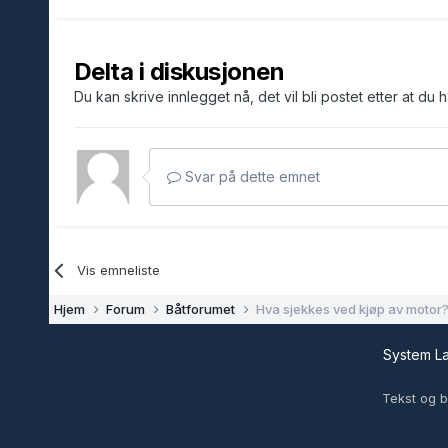
Delta i diskusjonen
Du kan skrive innlegget nå, det vil bli postet etter at du 
Svar på dette emnet
Vis emneliste
Hjem
Forum
Båtforumet
Hva sjekkes ved kjøp av motor
System 
Tekst og b