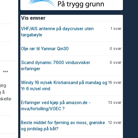
Vis emner
1 svar
VHF/AIS antenne på daycruiser uten
targabøyle
0 svar
Olje rør til Yanmar Qm30
0 svar
Scand dynamic 7600 vindusvisker
erfaringer
16 svar
Windy 16 m/sek Kristiansand på mandag og
 jeg
Yr 6 m/sel vind
g å
nkelte
13 svar
Erfaringer ved kjøp på amazon.de -
mva/fortolling/VOEC ?
12 svar
Beste middel for fjerning av moss, grønske
og jordslag på båt?