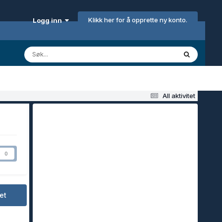
Klikk her for å opprette ny konto.
Logg inn
All aktivitet
0
et