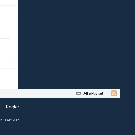
All aktivitet
s
Regler
lisert det.