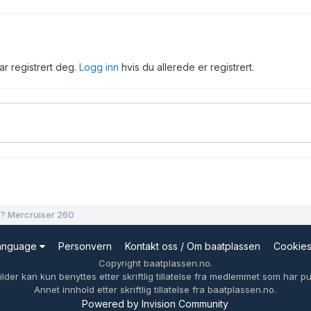
har registrert deg.
Logg inn
hvis du allerede er registrert.
?? Mercruiser 260
Language
Personvern
Kontakt oss / Om baatplassen
Cookie
Copyright baatplassen.no.
ilder kan kun benyttes etter skriftlig tillatelse fra medlemmet som har pub
Annet innhold etter skriftlig tillatelse fra baatplassen.no.
Powered by Invision Community