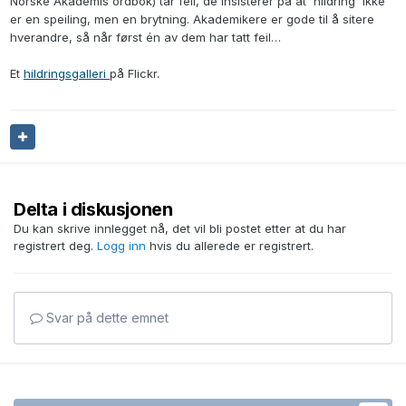
Norske Akademis ordbok) tar feil, de insisterer på at 'hildring' ikke
er en speiling, men en brytning. Akademikere er gode til å sitere
hverandre, så når først én av dem har tatt feil…
Et
hildringsgalleri
på Flickr.
Delta i diskusjonen
Du kan skrive innlegget nå, det vil bli postet etter at du har
registrert deg.
Logg inn
hvis du allerede er registrert.
Svar på dette emnet