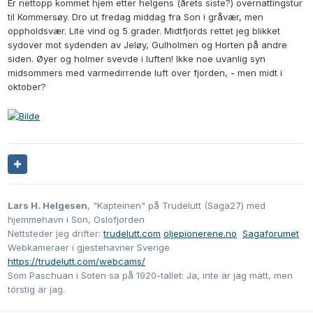
Er nettopp kommet hjem etter helgens (årets siste?) overnattingstur
til Kommersøy. Dro ut fredag middag fra Son i gråvær, men
oppholdsvær. Lite vind og 5 grader. Midtfjords rettet jeg blikket
sydover mot sydenden av Jeløy, Gulholmen og Horten på andre
siden. Øyer og holmer svevde i luften! Ikke noe uvanlig syn
midsommers med varmedirrende luft over fjorden, - men midt i
oktober?
Lars H. Helgesen
, "Kapteinen" på Trudelutt (Saga27) med
hjemmehavn i Son, Oslofjorden
Nettsteder jeg drifter:
trudelutt.com
oljepionerene.no
Sagaforumet
Webkameraer i gjestehavner Sverige
https://trudelutt.com/webcams/
Som Paschuan i Soten sa på 1920-tallet: Ja, inte är jag mätt, men
törstig är jag.