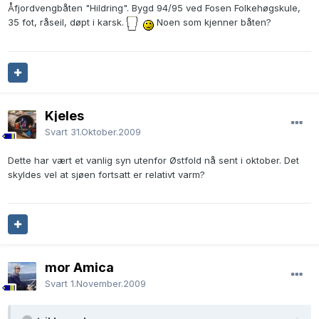
Åfjordvengbåten "Hildring". Bygd 94/95 ved Fosen Folkehøgskule,
35 fot, råseil, døpt i karsk.
Noen som kjenner båten?
Kjeles
Svart
31.Oktober.2009
Dette har vært et vanlig syn utenfor Østfold nå sent i oktober. Det
skyldes vel at sjøen fortsatt er relativt varm?
mor Amica
Svart
1.November.2009