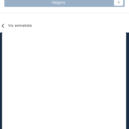
Følgere
0
Vis emneliste