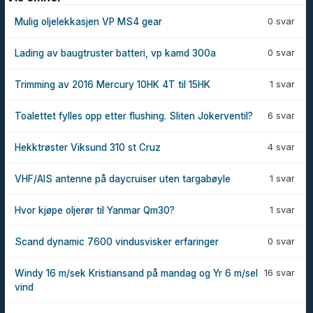
0 svar
Mulig oljelekkasjen VP MS4 gear
0 svar
Lading av baugtruster batteri, vp kamd 300a
1 svar
Trimming av 2016 Mercury 10HK 4T til 15HK
6 svar
Toalettet fylles opp etter flushing. Sliten Jokerventil?
4 svar
Hekktrøster Viksund 310 st Cruz
1 svar
VHF/AIS antenne på daycruiser uten targabøyle
1 svar
Hvor kjøpe oljerør til Yanmar Qm30?
0 svar
Scand dynamic 7600 vindusvisker erfaringer
16 svar
Windy 16 m/sek Kristiansand på mandag og Yr 6 m/sel
vind