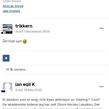
(Olav Duun)
Amicas blogg
Jøa kystlag
trikkern
Svart
1.November.2009
Åh! Flott syn!
10 år senere...
jan egil K
Svart
16.Mai.2020
Et leksikon som er enig i Erik Byes definisjon av 'hildring'? Cool?
De akademiske kildene jeg har sett (Store Norske Leksikon, Det