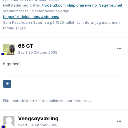
Nettsteder jeg drifter:
trudelutt.com
oljepionerene.no
Sagaforumet
Webkameraer i gjestehavner Sverige
https://trudelutt.com/webcams/
Som Paschuan i Soten sa på 1920-tallet: Ja, inte är jag mätt, men
törstig är jag.
68 GT
Svart
30.Oktober.2009
5 grader?
Ekte mannfolk bruker lastebildekk som fendere........
Vengsøyværing
Svart
30.Oktober.2009