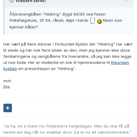
trikkern skrev:
Åfjordvengbåten "Hildring". Bygd 94/95 ved Fosen
Folkehøgskule, 35 fot, råseil, døpt i karsk.
Noen som
kjenner båten?
Har vært på flere stevner i Forbundet Kysten der "Hildring" har vært
til stede og har nok flere bilder av den, men jeg kjenner ikke disse
fembøringene og vengbåtene fra hverandre, så jeg kan ikke legge
ut noe bilde. Her er imidlertid en link til hjemmesidene til
Kjeungen
kystlag
sin presentasjon av "Hildring".
mvh
Ella
"Ja ha, ho e blank no, Folda;berre helgedagen. Men du skal få sjå
henne ein dag når ho snakkar alvor. Da er ho eit vaksemenneske."