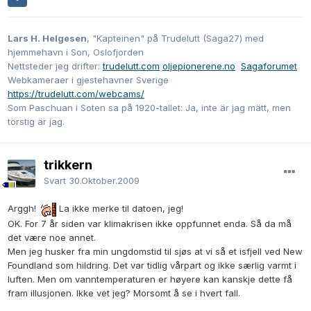
Lars H. Helgesen
, "Kapteinen" på Trudelutt (Saga27) med
hjemmehavn i Son, Oslofjorden
Nettsteder jeg drifter:
trudelutt.com
oljepionerene.no
Sagaforumet
Webkameraer i gjestehavner Sverige
https://trudelutt.com/webcams/
Som Paschuan i Soten sa på 1920-tallet: Ja, inte är jag mätt, men
törstig är jag.
trikkern
Svart
30.Oktober.2009
Arggh!
La ikke merke til datoen, jeg!
OK. For 7 år siden var klimakrisen ikke oppfunnet enda. Så da må
det være noe annet.
Men jeg husker fra min ungdomstid til sjøs at vi så et isfjell ved New
Foundland som hildring. Det var tidlig vårpart og ikke særlig varmt i
luften. Men om vanntemperaturen er høyere kan kanskje dette få
fram illusjonen. Ikke vet jeg? Morsomt å se i hvert fall.