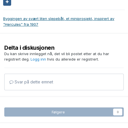
Byggingen av svært liten slepebåt, et miniprosjekt, inspirert av
"Hercules" fra 1907
Delta i diskusjonen
Du kan skrive innlegget nå, det vil bli postet etter at du har
registrert deg.
Logg inn
hvis du allerede er registrert.
Svar på dette emnet
Følgere
0