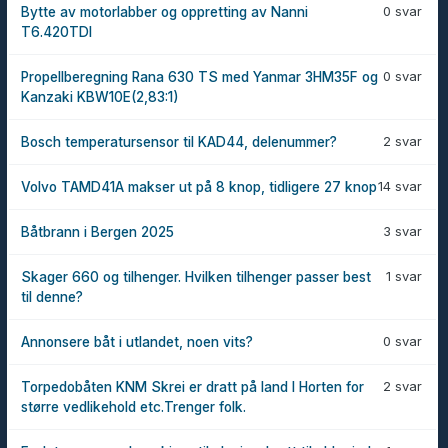
0 svar
Bytte av motorlabber og oppretting av Nanni
T6.420TDI
0 svar
Propellberegning Rana 630 TS med Yanmar 3HM35F og
Kanzaki KBW10E(2,83:1)
2 svar
Bosch temperatursensor til KAD44, delenummer?
14 svar
Volvo TAMD41A makser ut på 8 knop, tidligere 27 knop
3 svar
Båtbrann i Bergen 2025
1 svar
Skager 660 og tilhenger. Hvilken tilhenger passer best
til denne?
0 svar
Annonsere båt i utlandet, noen vits?
2 svar
Torpedobåten KNM Skrei er dratt på land I Horten for
større vedlikehold etc.Trenger folk.