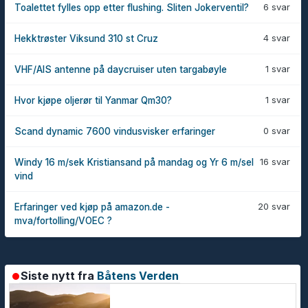
6 svar
Toalettet fylles opp etter flushing. Sliten Jokerventil?
4 svar
Hekktrøster Viksund 310 st Cruz
1 svar
VHF/AIS antenne på daycruiser uten targabøyle
1 svar
Hvor kjøpe oljerør til Yanmar Qm30?
0 svar
Scand dynamic 7600 vindusvisker erfaringer
16 svar
Windy 16 m/sek Kristiansand på mandag og Yr 6 m/sel
vind
20 svar
Erfaringer ved kjøp på amazon.de -
mva/fortolling/VOEC ?
Siste nytt fra
Båtens Verden