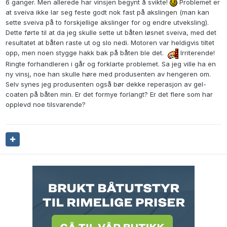
6 ganger. Men allerede har vinsjen begynt å svikte!
Problemet er
at sveiva ikke lar seg feste godt nok fast på akslingen (man kan
sette sveiva på to forskjellige akslinger for og endre utveksling).
Dette førte til at da jeg skulle sette ut båten løsnet sveiva, med det
resultatet at båten raste ut og slo nedi. Motoren var heldigvis tiltet
opp, men noen stygge hakk bak på båten ble det.
Irriterende!
Ringte forhandleren i går og forklarte problemet. Sa jeg ville ha en
ny vinsj, noe han skulle høre med produsenten av hengeren om.
Selv synes jeg produsenten også bør dekke reperasjon av gel-
coaten på båten min. Er det formye forlangt? Er det flere som har
opplevd noe tilsvarende?