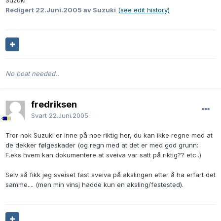
Suzuki
Redigert
22.Juni.2005
av Suzuki
(see edit history)
No boat needed..
fredriksen
Svart
22.Juni.2005
Tror nok Suzuki er inne på noe riktig her, du kan ikke regne med at
de dekker følgeskader (og regn med at det er med god grunn:
F.eks hvem kan dokumentere at sveiva var satt på riktig?? etc..)
Selv så fikk jeg sveiset fast sveiva på akslingen etter å ha erfart det
samme.... (men min vinsj hadde kun en aksling/festested).