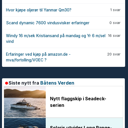
1 svar
Hvor kjøpe oljerør til Yanmar Qm30?
0 svar
Scand dynamic 7600 vindusvisker erfaringer
16 svar
Windy 16 m/sek Kristiansand på mandag og Yr 6 m/sel
vind
20 svar
Erfaringer ved kjøp på amazon.de -
mva/fortolling/VOEC ?
Siste nytt fra
Båtens Verden
Nytt flaggskip i Seadeck-
serien
Solaris utvider Long Range-