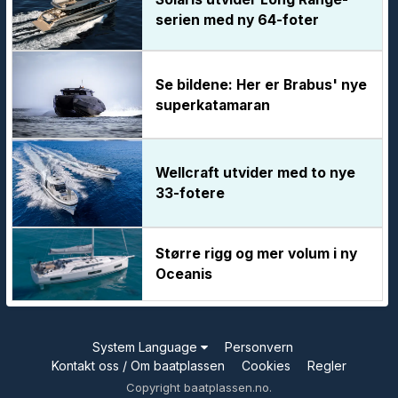
serien med ny 64-foter
Se bildene: Her er Brabus' nye
superkatamaran
Wellcraft utvider med to nye
33-fotere
Større rigg og mer volum i ny
Oceanis
System Language
Personvern
Kontakt oss / Om baatplassen
Cookies
Regler
Copyright baatplassen.no.