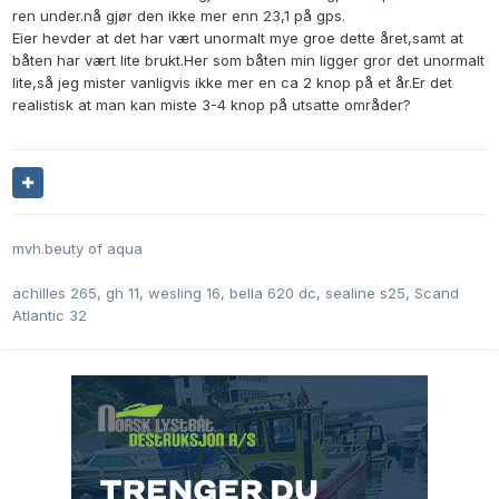
ren under.nå gjør den ikke mer enn 23,1 på gps.
Eier hevder at det har vært unormalt mye groe dette året,samt at
båten har vært lite brukt.Her som båten min ligger gror det unormalt
lite,så jeg mister vanligvis ikke mer en ca 2 knop på et år.Er det
realistisk at man kan miste 3-4 knop på utsatte områder?
mvh.beuty of aqua
achilles 265, gh 11, wesling 16, bella 620 dc, sealine s25, Scand
Atlantic 32