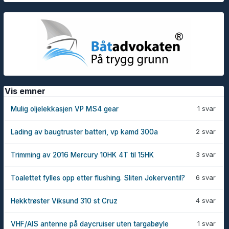
Vis emner
1 svar
Mulig oljelekkasjen VP MS4 gear
2 svar
Lading av baugtruster batteri, vp kamd 300a
3 svar
Trimming av 2016 Mercury 10HK 4T til 15HK
6 svar
Toalettet fylles opp etter flushing. Sliten Jokerventil?
4 svar
Hekktrøster Viksund 310 st Cruz
1 svar
VHF/AIS antenne på daycruiser uten targabøyle