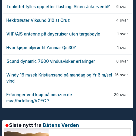
6 svar
Toalettet fylles opp etter flushing. Sliten Jokerventil?
4 svar
Hekktrøster Viksund 310 st Cruz
1 svar
VHF/AIS antenne på daycruiser uten targabøyle
1 svar
Hvor kjøpe oljerør til Yanmar Qm30?
0 svar
Scand dynamic 7600 vindusvisker erfaringer
16 svar
Windy 16 m/sek Kristiansand på mandag og Yr 6 m/sel
vind
20 svar
Erfaringer ved kjøp på amazon.de -
mva/fortolling/VOEC ?
Siste nytt fra
Båtens Verden