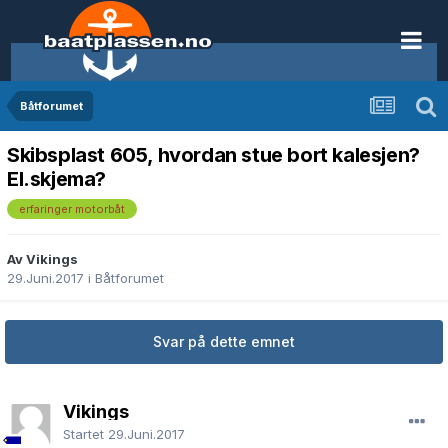
Båtforumet
Skibsplast 605, hvordan stue bort kalesjen?
El.skjema?
erfaringer motorbåt
Av Vikings
29.Juni.2017
i
Båtforumet
Svar på dette emnet
Vikings
Startet
29.Juni.2017