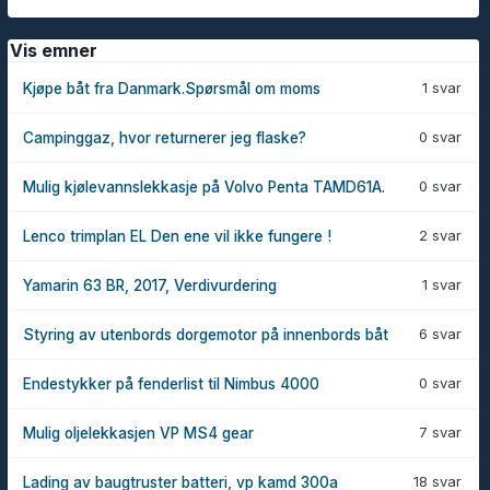
Vis emner
1 svar
Kjøpe båt fra Danmark.Spørsmål om moms
0 svar
Campinggaz, hvor returnerer jeg flaske?
0 svar
Mulig kjølevannslekkasje på Volvo Penta TAMD61A.
2 svar
Lenco trimplan EL Den ene vil ikke fungere !
1 svar
Yamarin 63 BR, 2017, Verdivurdering
6 svar
Styring av utenbords dorgemotor på innenbords båt
0 svar
Endestykker på fenderlist til Nimbus 4000
7 svar
Mulig oljelekkasjen VP MS4 gear
18 svar
Lading av baugtruster batteri, vp kamd 300a