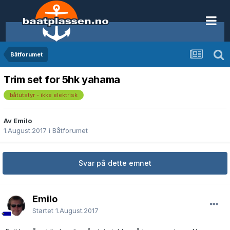
Båtforumet
Trim set for 5hk yahama
båtutstyr - ikke elektrisk
Av EmiIo
1.August.2017
i
Båtforumet
Svar på dette emnet
EmiIo
Startet
1.August.2017