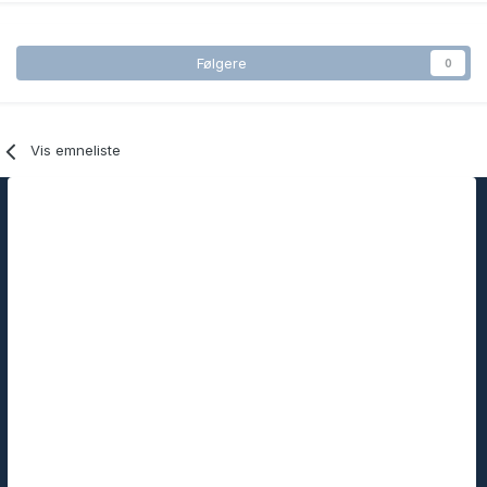
Følgere
0
Vis emneliste