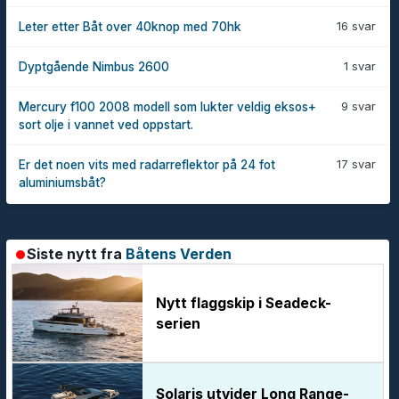
16 svar
Leter etter Båt over 40knop med 70hk
1 svar
Dyptgående Nimbus 2600
9 svar
Mercury f100 2008 modell som lukter veldig eksos+
sort olje i vannet ved oppstart.
17 svar
Er det noen vits med radarreflektor på 24 fot
aluminiumsbåt?
Siste nytt fra
Båtens Verden
Nytt flaggskip i Seadeck-
serien
Solaris utvider Long Range-