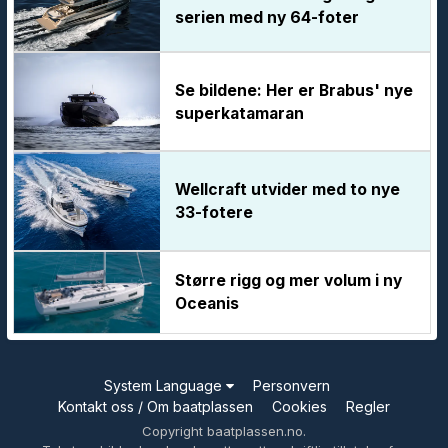
serien med ny 64-foter
Se bildene: Her er Brabus' nye
superkatamaran
Wellcraft utvider med to nye
33-fotere
Større rigg og mer volum i ny
Oceanis
System Language
Personvern
Kontakt oss / Om baatplassen
Cookies
Regler
Copyright baatplassen.no.