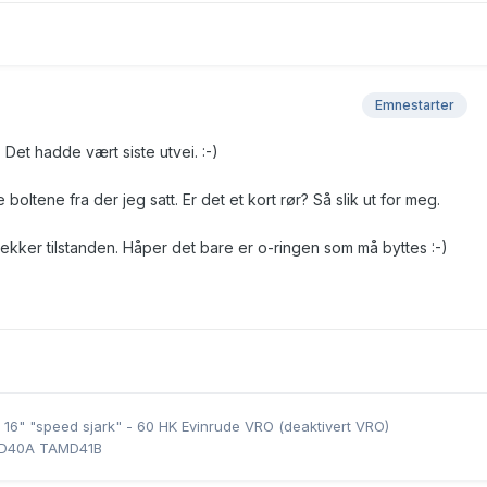
Emnestarter
t. Det hadde vært siste utvei. :-)
e boltene fra der jeg satt. Er det et kort rør? Så slik ut for meg.
jekker tilstanden. Håper det bare er o-ringen som må byttes :-)
 16" "speed sjark" - 60 HK Evinrude VRO (deaktivert VRO)
MD40A TAMD41B