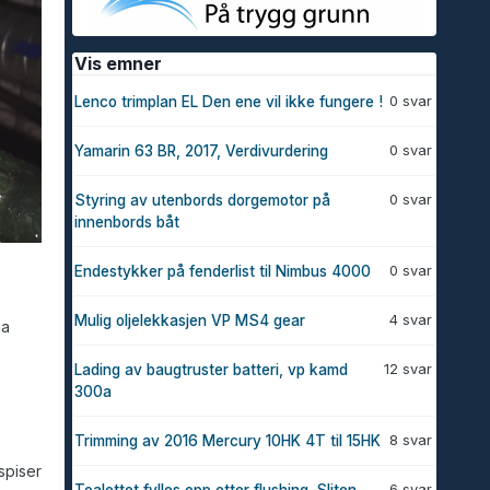
Vis emner
0 svar
Lenco trimplan EL Den ene vil ikke fungere !
0 svar
Yamarin 63 BR, 2017, Verdivurdering
0 svar
Styring av utenbords dorgemotor på
innenbords båt
0 svar
Endestykker på fenderlist til Nimbus 4000
4 svar
Mulig oljelekkasjen VP MS4 gear
ca
12 svar
Lading av baugtruster batteri, vp kamd
300a
8 svar
Trimming av 2016 Mercury 10HK 4T til 15HK
spiser
6 svar