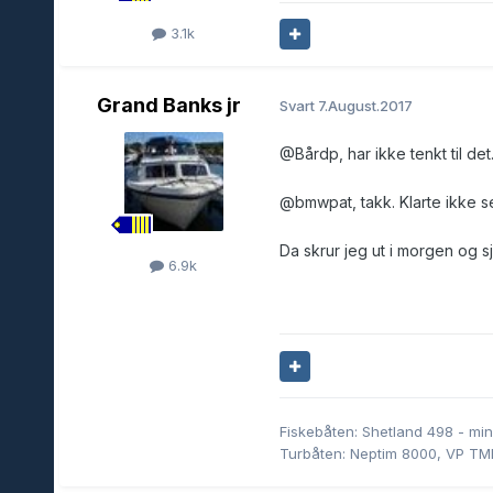
3.1k
Grand Banks jr
Svart
7.August.2017
@Bårdp
, har ikke tenkt til de
@bmwpat
, takk. Klarte ikke s
Da skrur jeg ut i morgen og s
6.9k
Fiskebåten: Shetland 498 - min
Turbåten: Neptim 8000, VP T