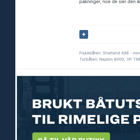
pakninger, noe de sier den ik
Fiskebåten: Shetland 498 - min
Turbåten: Neptim 8000, VP T