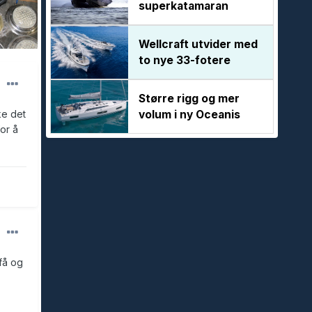
superkatamaran
Wellcraft utvider med
to nye 33-fotere
Større rigg og mer
volum i ny Oceanis
ke det
for å
få og