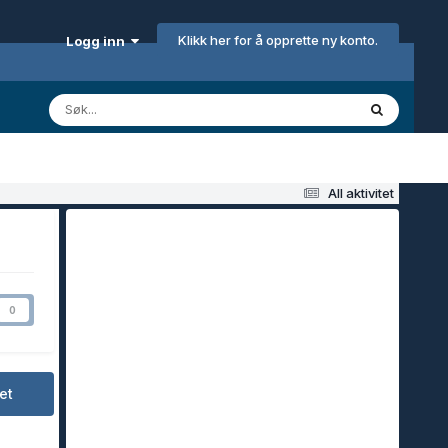
Klikk her for å opprette ny konto.
Logg inn
All aktivitet
0
et