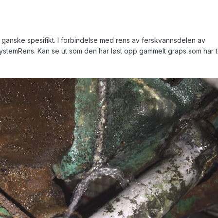
r ganske spesifikt. I forbindelse med rens av ferskvannsdelen av
SystemRens. Kan se ut som den har løst opp gammelt graps som har t