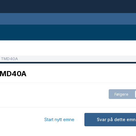
VP TMD40A
 TMD40A
Følgere
Start nytt emne
Svar på dette emn