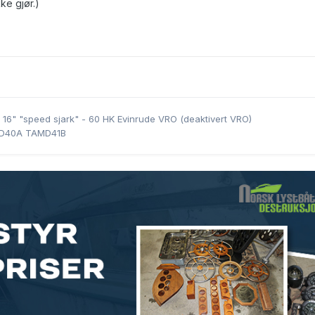
ke gjør.)
 16" "speed sjark" - 60 HK Evinrude VRO (deaktivert VRO)
MD40A TAMD41B