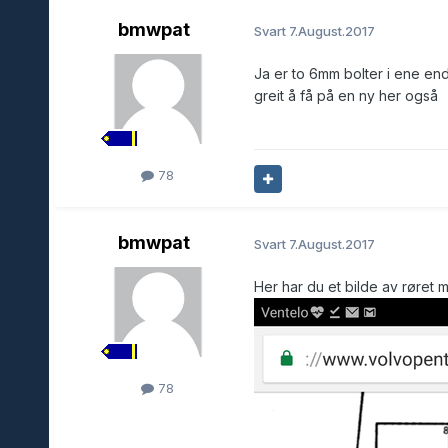
bmwpat
Svart
7.August.2017
Ja er to 6mm bolter i ene end
greit å få på en ny her også
78
bmwpat
Svart
7.August.2017
Her har du et bilde av røret 
78