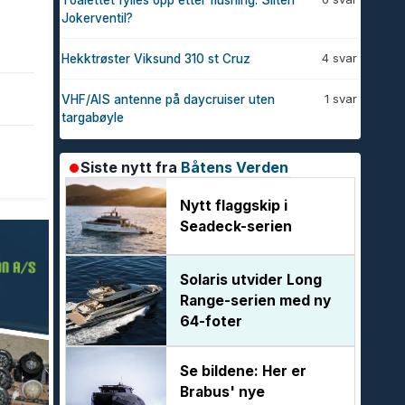
Toalettet fylles opp etter flushing. Sliten
Jokerventil?
4 svar
Hekktrøster Viksund 310 st Cruz
1 svar
VHF/AIS antenne på daycruiser uten
targabøyle
Siste nytt fra
Båtens Verden
Nytt flaggskip i
Seadeck-serien
Solaris utvider Long
Range-serien med ny
64-foter
Se bildene: Her er
Brabus' nye