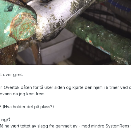
t over giret.
ør. Overtok båten for tå uker siden og kjørte den hjem i 9 timer ved 
levann da jeg kom frem.
? (Hva holder det på plass?)
ring?)
(Må ha vært tettet av slagg fra gammelt av - med mindre SystemRens 