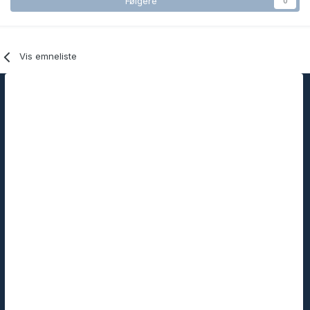
Følgere
0
Vis emneliste