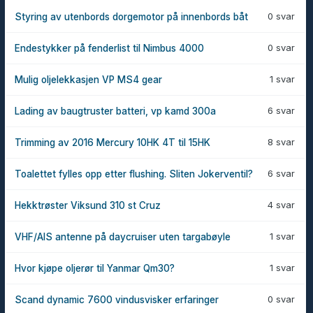
0 svar
Styring av utenbords dorgemotor på innenbords båt
0 svar
Endestykker på fenderlist til Nimbus 4000
1 svar
Mulig oljelekkasjen VP MS4 gear
6 svar
Lading av baugtruster batteri, vp kamd 300a
8 svar
Trimming av 2016 Mercury 10HK 4T til 15HK
6 svar
Toalettet fylles opp etter flushing. Sliten Jokerventil?
4 svar
Hekktrøster Viksund 310 st Cruz
1 svar
VHF/AIS antenne på daycruiser uten targabøyle
1 svar
Hvor kjøpe oljerør til Yanmar Qm30?
0 svar
Scand dynamic 7600 vindusvisker erfaringer