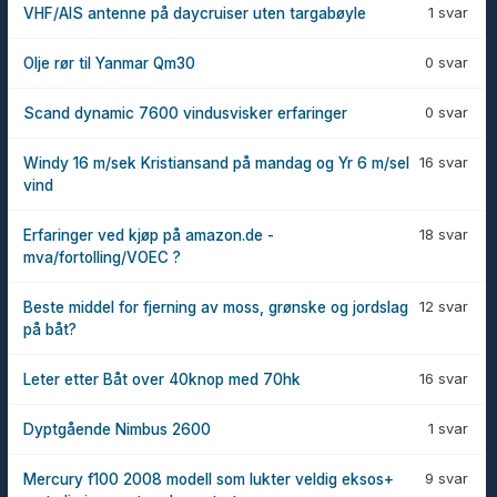
1 svar
VHF/AIS antenne på daycruiser uten targabøyle
0 svar
Olje rør til Yanmar Qm30
0 svar
Scand dynamic 7600 vindusvisker erfaringer
16 svar
Windy 16 m/sek Kristiansand på mandag og Yr 6 m/sel
vind
18 svar
Erfaringer ved kjøp på amazon.de -
mva/fortolling/VOEC ?
12 svar
Beste middel for fjerning av moss, grønske og jordslag
på båt?
16 svar
Leter etter Båt over 40knop med 70hk
1 svar
Dyptgående Nimbus 2600
9 svar
Mercury f100 2008 modell som lukter veldig eksos+