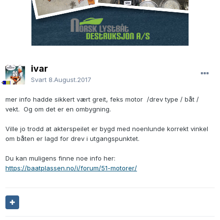
ivar
Svart
8.August.2017
mer info hadde sikkert vært greit, feks motor /drev type / båt /
vekt. Og om det er en ombygning.
Ville jo trodd at akterspeilet er bygd med noenlunde korrekt vinkel
om båten er lagd for drev i utgangspunktet.
Du kan muligens finne noe info her:
https://baatplassen.no/i/forum/51-motorer/