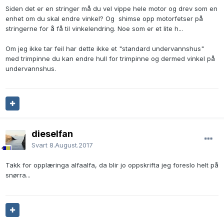
Siden det er en stringer må du vel vippe hele motor og drev som en
enhet om du skal endre vinkel? Og shimse opp motorfetser på
stringerne for å få til vinkelendring. Noe som er et lite h...
Om jeg ikke tar feil har dette ikke et "standard undervannshus"
med trimpinne du kan endre hull for trimpinne og dermed vinkel på
undervannshus.
dieselfan
Svart
8.August.2017
Takk for opplæringa alfaalfa, da blir jo oppskrifta jeg foreslo helt på
snørra...