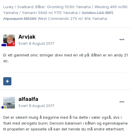
Lurøy / Svalbard. Båter: Gromling 15/60 Yamaha / Wesling 490 m/80
Yamaha / Yamarin 5940 m/ F115 Yamaha /
Achilles LS4 (RIP)
Aquaquick MS265
West Commando 270 m/ 4hk Yamaha
Arvjak
Svart
8.August.2017
Er ett gammelt omc stringer drev med en v8 på. Båten er en andy 21
dc.
alfaalfa
Svart
8.August.2017
Det er sikkert mulig å begynne med å ha dette i vater også, dvs i
flukt med skrogets bunn. Dersom balansen i båten og egenskapene
til propellen er spesielle så kan det hende du må endre etterhvert.