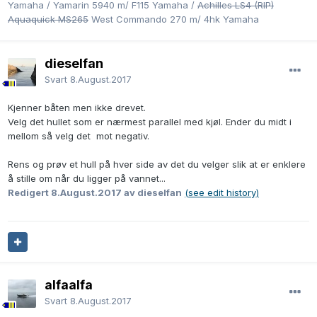
Yamaha / Yamarin 5940 m/ F115 Yamaha /
Achilles LS4 (RIP)
Aquaquick MS265
West Commando 270 m/ 4hk Yamaha
dieselfan
Svart
8.August.2017
Kjenner båten men ikke drevet.
Velg det hullet som er nærmest parallel med kjøl. Ender du midt i
mellom så velg det mot negativ.
Rens og prøv et hull på hver side av det du velger slik at er enklere
å stille om når du ligger på vannet...
Redigert
8.August.2017
av dieselfan
(see edit history)
alfaalfa
Svart
8.August.2017