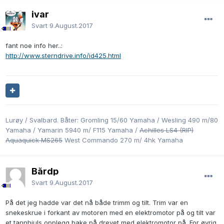
ivar
Svart
9.August.2017
fant noe info her..:
http://www.sterndrive.info/id425.html
Lurøy / Svalbard. Båter: Gromling 15/60 Yamaha / Wesling 490 m/80
Yamaha / Yamarin 5940 m/ F115 Yamaha /
Achilles LS4 (RIP)
Aquaquick MS265
West Commando 270 m/ 4hk Yamaha
Bårdp
Svart
9.August.2017
På det jeg hadde var det nå både trimm og tilt. Trim var en
snekeskrue i forkant av motoren med en elektromotor på og tilt var
et tannhjuls opplegg bake på drevet med elektromotor på. For øvrig