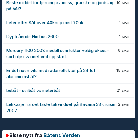
10 svar
Beste middel for fjerning av moss, grønske og jordslag
på båt?
1 svar
Leter etter Båt over 40knop med 70hk
1 svar
Dyptgående Nimbus 2600
9 svar
Mercury f100 2008 modell som lukter veldig eksos+
sort olje i vannet ved oppstart.
15 svar
Er det noen vits med radarreflektor på 24 fot
aluminiumsbåt?
21 svar
bobåt - seilbåt vs motorbåt
2 svar
Lekkasje fra det faste takvinduet på Bavaria 33 cruiser
2007
Siste nytt fra
Båtens Verden