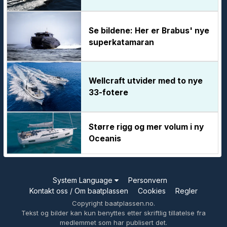
Se bildene: Her er Brabus' nye
superkatamaran
Wellcraft utvider med to nye
33-fotere
Større rigg og mer volum i ny
Oceanis
System Language
Personvern
Kontakt oss / Om baatplassen
Cookies
Regler
Copyright baatplassen.no.
Tekst og bilder kan kun benyttes etter skriftlig tillatelse fra
medlemmet som har publisert det.