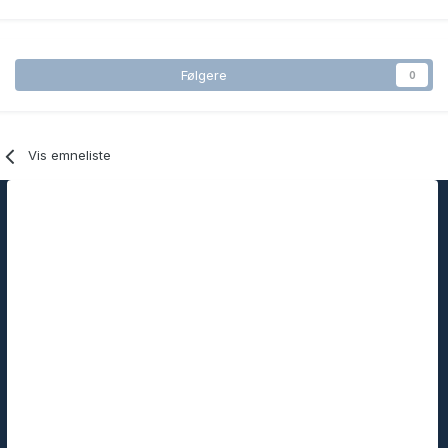
Følgere
0
Vis emneliste