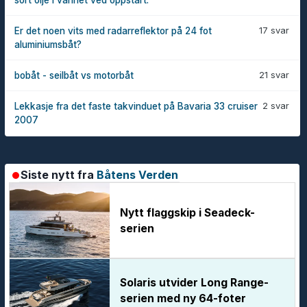
sort olje i vannet ved oppstart.
17 svar
Er det noen vits med radarreflektor på 24 fot
aluminiumsbåt?
21 svar
bobåt - seilbåt vs motorbåt
2 svar
Lekkasje fra det faste takvinduet på Bavaria 33 cruiser
2007
Siste nytt fra
Båtens Verden
Nytt flaggskip i Seadeck-
serien
Solaris utvider Long Range-
serien med ny 64-foter