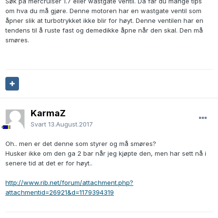
Søk på mercruiser 1.7 eller wastgate ventil. Da får du mange tips
om hva du må gjøre. Denne motoren har en wastgate ventil som
åpner slik at turbotrykket ikke blir for høyt. Denne ventilen har en
tendens til å ruste fast og demedikke åpne når den skal. Den må
smøres.
KarmaZ
Svart
13.August.2017
Oh.. men er det denne som styrer og må smøres?
Husker ikke om den ga 2 bar når jeg kjøpte den, men har sett nå i
senere tid at det er for høyt..
http://www.rib.net/forum/attachment.php?
attachmentid=26921&d=1179394319