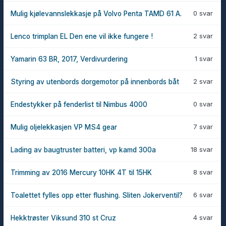
0 svar
Mulig kjølevannslekkasje på Volvo Penta TAMD 61 A.
2 svar
Lenco trimplan EL Den ene vil ikke fungere !
1 svar
Yamarin 63 BR, 2017, Verdivurdering
2 svar
Styring av utenbords dorgemotor på innenbords båt
0 svar
Endestykker på fenderlist til Nimbus 4000
7 svar
Mulig oljelekkasjen VP MS4 gear
18 svar
Lading av baugtruster batteri, vp kamd 300a
8 svar
Trimming av 2016 Mercury 10HK 4T til 15HK
6 svar
Toalettet fylles opp etter flushing. Sliten Jokerventil?
4 svar
Hekktrøster Viksund 310 st Cruz