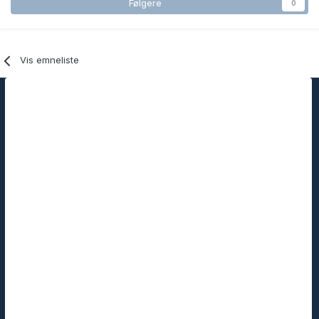
Følgere
0
Vis emneliste