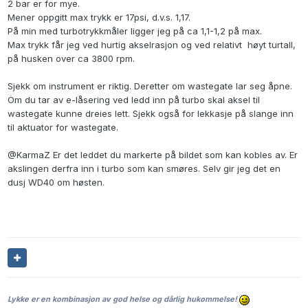
2 bar er for mye.
Mener oppgitt max trykk er 17psi, d.v.s. 1,17.
På min med turbotrykkmåler ligger jeg på ca 1,1-1,2 på max.
Max trykk får jeg ved hurtig akselrasjon og ved relativt høyt turtall,
på husken over ca 3800 rpm.
Sjekk om instrument er riktig. Deretter om wastegate lar seg åpne.
Om du tar av e-låsering ved ledd inn på turbo skal aksel til
wastegate kunne dreies lett. Sjekk også for lekkasje på slange inn
til aktuator for wastegate.
@KarmaZ
Er det leddet du markerte på bildet som kan kobles av. Er
akslingen derfra inn i turbo som kan smøres. Selv gir jeg det en
dusj WD40 om høsten.
Lykke er en kombinasjon av god helse og dårlig hukommelse!