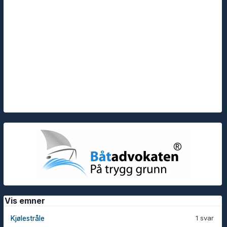
Vis emner
1 svar
Kjølestråle