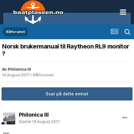
Båtforumet
Norsk brukermanual til Raytheon RL9 monitor
?
Av Philonica III
14.August.2017
i
Båtforumet
Svar på dette emnet
Philonica III
Startet
14.August.2017
Hei