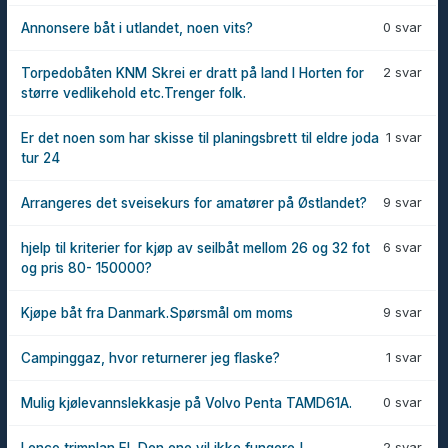
0 svar
Annonsere båt i utlandet, noen vits?
2 svar
Torpedobåten KNM Skrei er dratt på land I Horten for
større vedlikehold etc.Trenger folk.
1 svar
Er det noen som har skisse til planingsbrett til eldre joda
tur 24
9 svar
Arrangeres det sveisekurs for amatører på Østlandet?
6 svar
hjelp til kriterier for kjøp av seilbåt mellom 26 og 32 fot
og pris 80- 150000?
9 svar
Kjøpe båt fra Danmark.Spørsmål om moms
1 svar
Campinggaz, hvor returnerer jeg flaske?
0 svar
Mulig kjølevannslekkasje på Volvo Penta TAMD61A.
2 svar