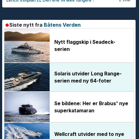
Lenco trimplan EL Den ene vil ikke fungere !
Siste nytt fra
Båtens Verden
Nytt flaggskip i Seadeck-
serien
Solaris utvider Long Range-
serien med ny 64-foter
Se bildene: Her er Brabus' nye
superkatamaran
Wellcraft utvider med to nye