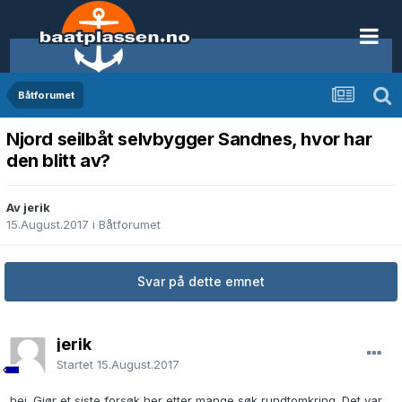
Båtforumet
Njord seilbåt selvbygger Sandnes, hvor har
den blitt av?
Av jerik
15.August.2017
i
Båtforumet
Svar på dette emnet
jerik
Startet
15.August.2017
hei. Gjør et siste forsøk her etter mange søk rundtomkring. Det var