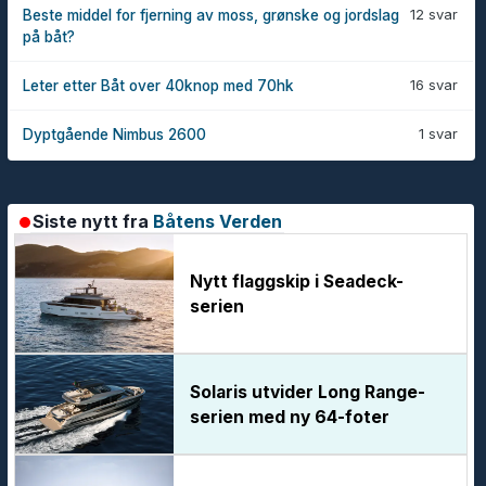
12 svar
Beste middel for fjerning av moss, grønske og jordslag
på båt?
16 svar
Leter etter Båt over 40knop med 70hk
1 svar
Dyptgående Nimbus 2600
Siste nytt fra
Båtens Verden
Nytt flaggskip i Seadeck-
serien
Solaris utvider Long Range-
serien med ny 64-foter