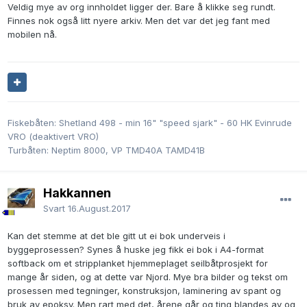
Veldig mye av org innholdet ligger der. Bare å klikke seg rundt.
Finnes nok også litt nyere arkiv. Men det var det jeg fant med
mobilen nå.
Fiskebåten: Shetland 498 - min 16" "speed sjark" - 60 HK Evinrude
VRO (deaktivert VRO)
Turbåten: Neptim 8000, VP TMD40A TAMD41B
Hakkannen
Svart
16.August.2017
Kan det stemme at det ble gitt ut ei bok underveis i
byggeprosessen? Synes å huske jeg fikk ei bok i A4-format
softback om et stripplanket hjemmeplaget seilbåtprosjekt for
mange år siden, og at dette var Njord. Mye bra bilder og tekst om
prosessen med tegninger, konstruksjon, laminering av spant og
bruk av epoksy. Men rart med det, årene går og ting blandes av og