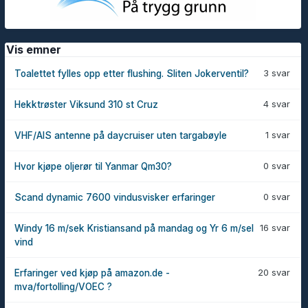
Vis emner
3 svar
Toalettet fylles opp etter flushing. Sliten Jokerventil?
4 svar
Hekktrøster Viksund 310 st Cruz
1 svar
VHF/AIS antenne på daycruiser uten targabøyle
0 svar
Hvor kjøpe oljerør til Yanmar Qm30?
0 svar
Scand dynamic 7600 vindusvisker erfaringer
16 svar
Windy 16 m/sek Kristiansand på mandag og Yr 6 m/sel
vind
20 svar
Erfaringer ved kjøp på amazon.de -
mva/fortolling/VOEC ?