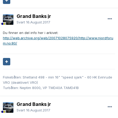
Grand Banks jr
Svart
16.August.2017
Du finner en del info her i arkivet:
http://web.archive.org/web/20071028075920/http://www.njordforu
m.no:80/
Fiskebåten: Shetland 498 - min 16" "speed sjark" - 60 HK Evinrude
VRO (deaktivert VRO)
Turbåten: Neptim 8000, VP TMD40A TAMD41B
Grand Banks jr
Svart
16.August.2017