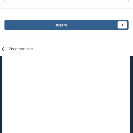
Følgere
1
Vis emneliste