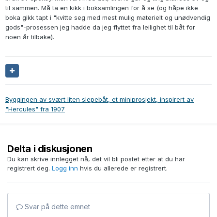
til sammen. Må ta en kikk i boksamlingen for å se (og håpe ikke
boka gikk tapt i "kvitte seg med mest mulig materielt og unødvendig
gods"-prosessen jeg hadde da jeg flyttet fra leilighet til båt for
noen år tilbake).
Byggingen av svært liten slepebåt, et miniprosjekt, inspirert av
"Hercules" fra 1907
Delta i diskusjonen
Du kan skrive innlegget nå, det vil bli postet etter at du har
registrert deg.
Logg inn
hvis du allerede er registrert.
Svar på dette emnet