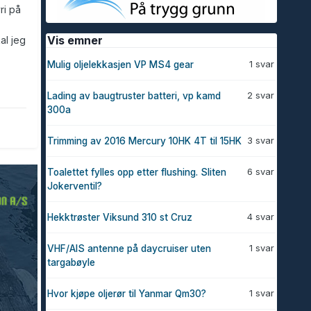
ri på
Vis emner
al jeg
1 svar
Mulig oljelekkasjen VP MS4 gear
2 svar
Lading av baugtruster batteri, vp kamd
300a
3 svar
Trimming av 2016 Mercury 10HK 4T til 15HK
6 svar
Toalettet fylles opp etter flushing. Sliten
Jokerventil?
4 svar
Hekktrøster Viksund 310 st Cruz
1 svar
VHF/AIS antenne på daycruiser uten
targabøyle
1 svar
Hvor kjøpe oljerør til Yanmar Qm30?