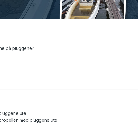
tene på pluggene?
 pluggene ute
på propellen med pluggene ute