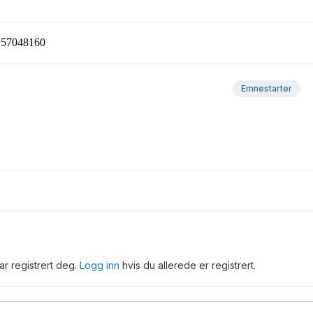
257048160
Emnestarter
har registrert deg.
Logg inn
hvis du allerede er registrert.