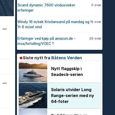
0 svar
Scand dynamic 7600 vindusvisker
erfaringer
16 svar
Windy 16 m/sek Kristiansand på mandag og
Yr 6 m/sel vind
20 svar
Erfaringer ved kjøp på amazon.de -
mva/fortolling/VOEC ?
Siste nytt fra
Båtens Verden
Nytt flaggskip i
Seadeck-serien
Solaris utvider Long
Range-serien med ny
64-foter