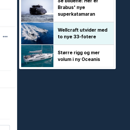
Se bildene: Her er
Brabus' nye
superkatamaran
Wellcraft utvider med
to nye 33-fotere
Større rigg og mer
volum i ny Oceanis