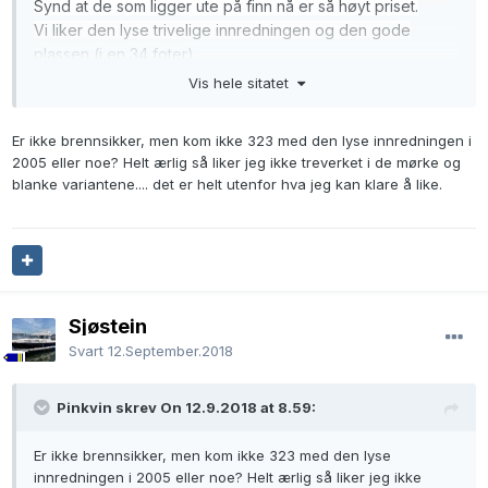
Synd at de som ligger ute på finn nå er så høyt priset.
Vi liker den lyse trivelige innredningen og den gode
plassen (i en 34 foter).
Ser at flere er skeptiske til seilegenskapene til Oceanis
Vis hele sitatet
(ref. det finnes andre raskere båter om det er viktigst).
Er ikke brennsikker, men kom ikke 323 med den lyse innredningen i
2005 eller noe? Helt ærlig så liker jeg ikke treverket i de mørke og
blanke variantene.... det er helt utenfor hva jeg kan klare å like.
Sjøstein
Svart
12.September.2018
Pinkvin skrev On 12.9.2018 at 8.59:
Er ikke brennsikker, men kom ikke 323 med den lyse
innredningen i 2005 eller noe? Helt ærlig så liker jeg ikke