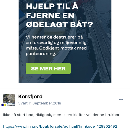
Korsfjord
Svart
11.September.2018
Ikke så stort bad, riktignok, men ellers klaffer vel denne brukbart...
https://www.finn.no/boat/forsale/ad.html?finnkode=128902492