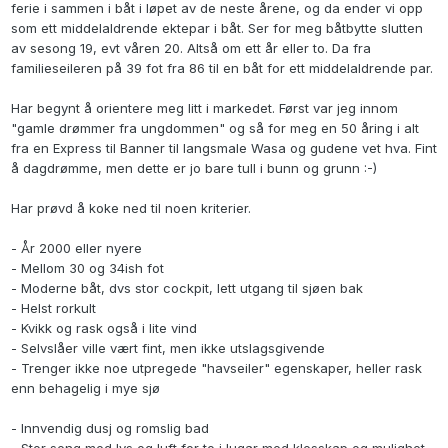
ferie i sammen i båt i løpet av de neste årene, og da ender vi opp
som ett middelaldrende ektepar i båt. Ser for meg båtbytte slutten
av sesong 19, evt våren 20. Altså om ett år eller to. Da fra
familieseileren på 39 fot fra 86 til en båt for ett middelaldrende par.
Har begynt å orientere meg litt i markedet. Først var jeg innom
"gamle drømmer fra ungdommen" og så for meg en 50 åring i alt
fra en Express til Banner til langsmale Wasa og gudene vet hva. Fint
å dagdrømme, men dette er jo bare tull i bunn og grunn
:-)
Har prøvd å koke ned til noen kriterier.
- År 2000 eller nyere
- Mellom 30 og 34ish fot
- Moderne båt, dvs stor cockpit, lett utgang til sjøen bak
- Helst rorkult
- Kvikk og rask også i lite vind
- Selvslåer ville vært fint, men ikke utslagsgivende
- Trenger ikke noe utpregede "havseiler" egenskaper, heller rask
enn behagelig i mye sjø
- Innvendig dusj og romslig bad