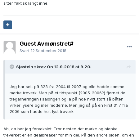
sitter faktisk langt inne.
Guest Avmønstret#
Svart
12.September.2018
Sjøstein skrev On 12.9.2018 at 9.20:
Jeg har sett på 323 fra 2004 til 2007 og alle hadde samme
mørke treverk. Men på et tidspunkt (2005-2006?) fjernet de
tregarneringen i salongen og la på noe hvitt stoff så båten
virker lysere og mer moderne. Men jeg så på en First 31.7 fra
2006 som hadde helt lyst treverk.
Ah, da har jeg forvekslet. Tror nesten det mørke og blanke
treverket er en dealbreaker for min del. På den andre siden, om en