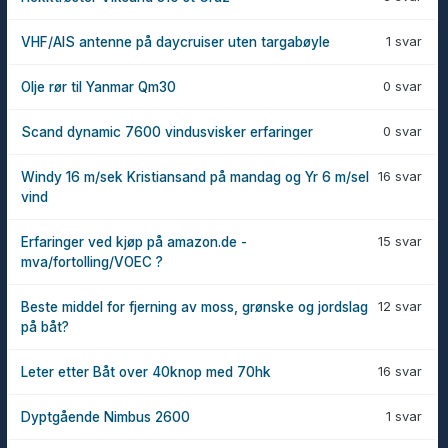
1 svar
VHF/AIS antenne på daycruiser uten targabøyle
0 svar
Olje rør til Yanmar Qm30
0 svar
Scand dynamic 7600 vindusvisker erfaringer
16 svar
Windy 16 m/sek Kristiansand på mandag og Yr 6 m/sel
vind
15 svar
Erfaringer ved kjøp på amazon.de -
mva/fortolling/VOEC ?
12 svar
Beste middel for fjerning av moss, grønske og jordslag
på båt?
16 svar
Leter etter Båt over 40knop med 70hk
1 svar
Dyptgående Nimbus 2600