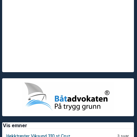
Vis emner
3 svar
Hekktrøster Viksund 310 st Cruz