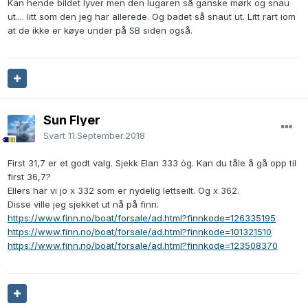
Kan hende bildet lyver men den lugaren så ganske mørk og snau
ut.... litt som den jeg har allerede. Og badet så snaut ut. Litt rart iom
at de ikke er køye under på SB siden også.
Sun Flyer
Svart
11.September.2018
First 31,7 er et godt valg. Sjekk Elan 333 òg. Kan du tåle å gå opp til
first 36,7?
Ellers har vi jo x 332 som er nydelig lettseilt. Og x 362.
Disse ville jeg sjekket ut nå på finn:
https://www.finn.no/boat/forsale/ad.html?finnkode=126335195
https://www.finn.no/boat/forsale/ad.html?finnkode=101321510
https://www.finn.no/boat/forsale/ad.html?finnkode=123508370