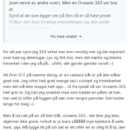
(som nevnt av andre over). Men en Oceanis 343 ser bra
ut.
Synd at de som ligger ute på finn nå er så høyt priset.
Vi liker den lyse trivelige innredningen og den gode
plassen (i en 34 foter).
Ser at flere er skeptiske til seilegenskapene til Oceanis
Vis hele sitatet
(ref. det finnes andre raskere båter om det er viktigst).
For ett par syns jeg 323 virket mer enn romslig nok og ble imponert
over bad og akterlugar. Lys og fint inni, men det mørke og blanke
treverket i den jeg så på.... uhhh, det gjorde ganske vondt ;-)
Att First 31.7, på samme skrog, er en raskere båt er på alle måter
greit nok. Jeg ofrer helt greit mange tau i cockpit og trimmbarhet
men det må ikke stoppe helt opp.... Ut fra lystall så ser Oceanis 323
helt grei ut. Og han jeg snakket med som hadde en påsto at han
har sett to siffer på loggen på slør over lengre perioder. Det holder
lenge for meg ;-)
Men å ha ratt på en så liten båt, oceanis 323... det liker jeg ikke,
skjønner ikke greia, rorkult er jo bare sååååå mye kjekkere å seile
med.. jaja. Må tygge litt på om det er ett offer en er villig til å ta, den