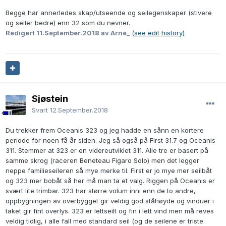
Begge har annerledes skap/utseende og seilegenskaper (stivere
og seiler bedre) enn 32 som du nevner.
Redigert
11.September.2018
av Arne_
(see edit history)
Sjøstein
Svart
12.September.2018
Du trekker frem Oceanis 323 og jeg hadde en sånn en kortere
periode for noen få år siden. Jeg så også på First 31.7 og Oceanis
311. Stemmer at 323 er en videreutviklet 311. Alle tre er basert på
samme skrog (raceren Beneteau Figaro Solo) men det legger
neppe familieseileren så mye merke til. First er jo mye mer seilbåt
og 323 mer bobåt så her må man ta et valg. Riggen på Oceanis er
svært lite trimbar. 323 har større volum inni enn de to andre,
oppbygningen av overbygget gir veldig god ståhøyde og vinduer i
taket gir fint overlys. 323 er lettseilt og fin i lett vind men må reves
veldig tidlig, i alle fall med standard seil (og de seilene er triste