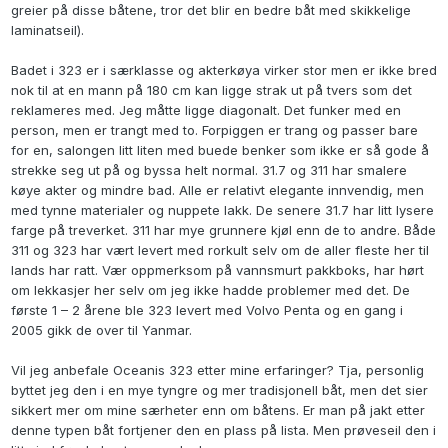
greier på disse båtene, tror det blir en bedre båt med skikkelige
laminatseil).
Badet i 323 er i særklasse og akterkøya virker stor men er ikke bred
nok til at en mann på 180 cm kan ligge strak ut på tvers som det
reklameres med. Jeg måtte ligge diagonalt. Det funker med en
person, men er trangt med to. Forpiggen er trang og passer bare
for en, salongen litt liten med buede benker som ikke er så gode å
strekke seg ut på og byssa helt normal. 31.7 og 311 har smalere
køye akter og mindre bad. Alle er relativt elegante innvendig, men
med tynne materialer og nuppete lakk. De senere 31.7 har litt lysere
farge på treverket. 311 har mye grunnere kjøl enn de to andre. Både
311 og 323 har vært levert med rorkult selv om de aller fleste her til
lands har ratt. Vær oppmerksom på vannsmurt pakkboks, har hørt
om lekkasjer her selv om jeg ikke hadde problemer med det. De
første 1 – 2 årene ble 323 levert med Volvo Penta og en gang i
2005 gikk de over til Yanmar.
Vil jeg anbefale Oceanis 323 etter mine erfaringer? Tja, personlig
byttet jeg den i en mye tyngre og mer tradisjonell båt, men det sier
sikkert mer om mine særheter enn om båtens. Er man på jakt etter
denne typen båt fortjener den en plass på lista. Men prøveseil den i