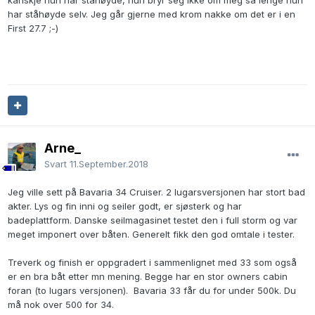
kanskje hun har ståhøyde, hun bryr seg ikke om meg så lenge hun
har ståhøyde selv. Jeg går gjerne med krom nakke om det er i en
First 27.7 ;-)
Arne_
Svart
11.September.2018
Jeg ville sett på Bavaria 34 Cruiser. 2 lugarsversjonen har stort bad
akter. Lys og fin inni og seiler godt, er sjøsterk og har
badeplattform. Danske seilmagasinet testet den i full storm og var
meget imponert over båten. Generelt fikk den god omtale i tester.
Treverk og finish er oppgradert i sammenlignet med 33 som også
er en bra båt etter mn mening. Begge har en stor owners cabin
foran (to lugars versjonen). Bavaria 33 får du for under 500k. Du
må nok over 500 for 34.