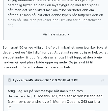
personlig byttet jeg den i en mye tyngre og mer tradisjonell
båt, men det sier sikkert mer om mine særheter enn om
båtens. Er man på jakt etter denne typen båt fortjener den en
plass på lista. Men prøveseil den i litt vind før du bestemmer
deg!
Vis hele sitatet
Som snart 50 er jeg villig til å ofre trimmbarhet, men jeg liker ikke at
det er tregt og "lite livlig" for det. At det må reves tidlig er helt ok, at
skroget innbyr til god fart på slør er også helt topp, at den breie
hekken gir god plass både oppe og nede. Og ja, skal få til
prøveseiling før vi bestemmer noe som helst.
LykkelitenIV skrev On 12.9.2018 at 7.19:
Artig. Jeg ser på samme type båt (men med ratt).
Oceanis 323, men ser at den blir for liten
Har sett en del på
(som nevnt av andre over). Men en Oceanis 343 ser bra
ut.