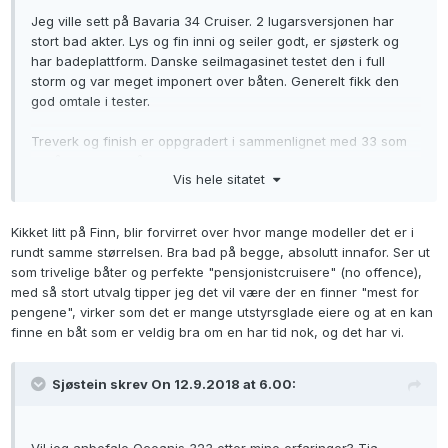
Jeg ville sett på Bavaria 34 Cruiser
. 2 lugarsversjonen har
stort bad akter. Lys og fin inni og seiler godt, er sjøsterk og
har badeplattform. Danske seilmagasinet testet den i full
storm og var meget imponert over båten. Generelt fikk den
god omtale i tester.
Treverk og finish er oppgradert i sammenlignet med 33 som
også er en bra båt etter mn mening. Begge har en stor
Vis hele sitatet
owners cabin foran (to lugars versjonen). Bavaria 33 får du
for under 500k. Du må nok over 500 for 34.
Kikket litt på Finn, blir forvirret over hvor mange modeller det er i
rundt samme størrelsen. Bra bad på begge, absolutt innafor. Ser ut
som trivelige båter og perfekte "pensjonistcruisere" (no offence),
med så stort utvalg tipper jeg det vil være der en finner "mest for
pengene", virker som det er mange utstyrsglade eiere og at en kan
finne en båt som er veldig bra om en har tid nok, og det har vi.
Sjøstein skrev On 12.9.2018 at 6.00:
Vil jeg anbefale Oceanis 323 etter mine erfaringer? Tja,