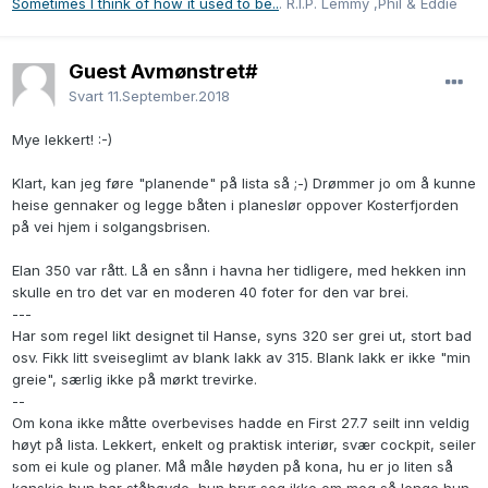
Sometimes I think of how it used to be..
. R.I.P. Lemmy ,Phil & Eddie
Guest Avmønstret#
Svart
11.September.2018
Mye lekkert!
:-)
Klart, kan jeg føre "planende" på lista så ;-) Drømmer jo om å kunne
heise gennaker og legge båten i planeslør oppover Kosterfjorden
på vei hjem i solgangsbrisen.
Elan 350 var rått. Lå en sånn i havna her tidligere, med hekken inn
skulle en tro det var en moderen 40 foter for den var brei.
---
Har som regel likt designet til Hanse, syns 320 ser grei ut, stort bad
osv. Fikk litt sveiseglimt av blank lakk av 315. Blank lakk er ikke "min
greie", særlig ikke på mørkt trevirke.
--
Om kona ikke måtte overbevises hadde en First 27.7 seilt inn veldig
høyt på lista. Lekkert, enkelt og praktisk interiør, svær cockpit, seiler
som ei kule og planer. Må måle høyden på kona, hu er jo liten så