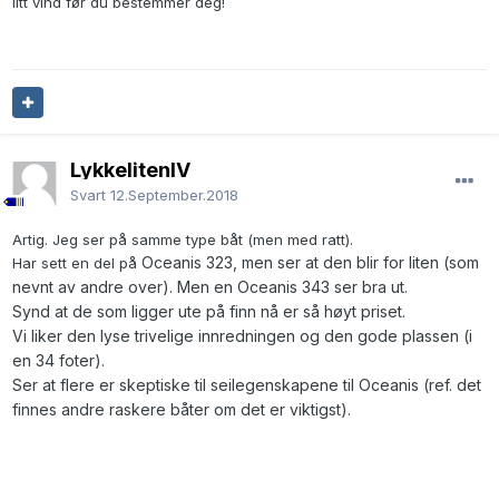
litt vind før du bestemmer deg!
LykkelitenIV
Svart
12.September.2018
Artig. Jeg ser på samme type båt (men med ratt).
Oceanis 323, men ser at den blir for liten (som
Har sett en del på
nevnt av andre over). Men en Oceanis 343 ser bra ut.
Synd at de som ligger ute på finn nå er så høyt priset.
Vi liker den lyse trivelige innredningen og den gode plassen (i
en 34 foter).
Ser at flere er skeptiske til seilegenskapene til Oceanis (ref. det
finnes andre raskere båter om det er viktigst).