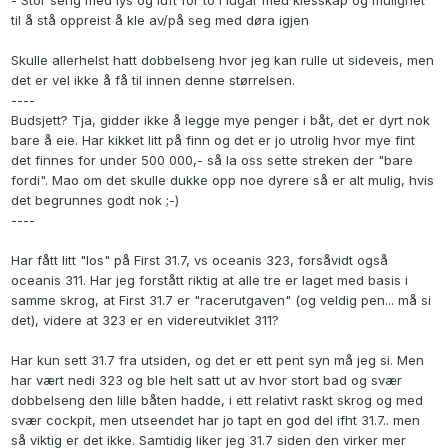
- Stor seng med lys og luft for to i lugar med klesskap og mulighet
til å stå oppreist å kle av/på seg med døra igjen
Skulle allerhelst hatt dobbelseng hvor jeg kan rulle ut sideveis, men
det er vel ikke å få til innen denne størrelsen.
----
Budsjett? Tja, gidder ikke å legge mye penger i båt, det er dyrt nok
bare å eie. Har kikket litt på finn og det er jo utrolig hvor mye fint
det finnes for under 500 000,- så la oss sette streken der "bare
fordi". Mao om det skulle dukke opp noe dyrere så er alt mulig, hvis
det begrunnes godt nok ;-)
----
Har fått litt "los" på First 31.7, vs oceanis 323, forsåvidt også
oceanis 311. Har jeg forstått riktig at alle tre er laget med basis i
samme skrog, at First 31.7 er "racerutgaven" (og veldig pen... må si
det), videre at 323 er en videreutviklet 311?
Har kun sett 31.7 fra utsiden, og det er ett pent syn må jeg si. Men
har vært nedi 323 og ble helt satt ut av hvor stort bad og svær
dobbelseng den lille båten hadde, i ett relativt raskt skrog og med
svær cockpit, men utseendet har jo tapt en god del ifht 31.7.. men
så viktig er det ikke. Samtidig liker jeg 31.7 siden den virker mer