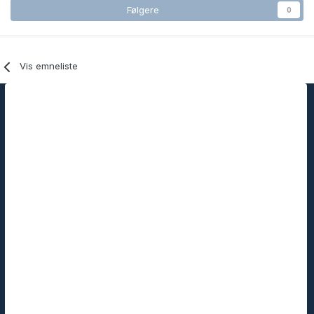
Følgere
0
Vis emneliste