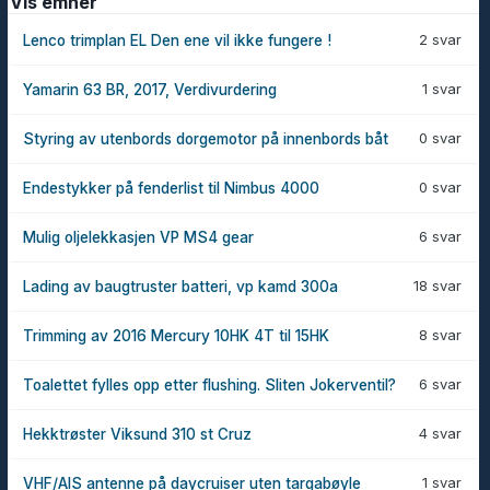
Vis emner
2 svar
Lenco trimplan EL Den ene vil ikke fungere !
1 svar
Yamarin 63 BR, 2017, Verdivurdering
0 svar
Styring av utenbords dorgemotor på innenbords båt
0 svar
Endestykker på fenderlist til Nimbus 4000
6 svar
Mulig oljelekkasjen VP MS4 gear
18 svar
Lading av baugtruster batteri, vp kamd 300a
8 svar
Trimming av 2016 Mercury 10HK 4T til 15HK
6 svar
Toalettet fylles opp etter flushing. Sliten Jokerventil?
4 svar
Hekktrøster Viksund 310 st Cruz
1 svar
VHF/AIS antenne på daycruiser uten targabøyle