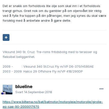
Det er snakk om forholdsvis lite olje som skal inn i et forholdsvis
trangt girhus. Greit nok om du gambler på om oljenivået blir riktig
ved å fylle fra toppen på din påhenger, men jeg synes du skal være
forsiktig med å anbefale andre å gjøre dette.
Viksund 340 St. Cruz: Tre-roms fritidsbolig med to terasser og
fleksibel beliggenhet.
2009 -
0000
: Viksund 340 St.Cruz Fly m/VP D6-370/HS80AE
2003 - 2009: Halco 29 Offshore Fly m/VP 41B/290DP
blueline
Svart
14.September.2018
https://www.biltema.no/bat/batmotor/motorpleie/motorolje/girolje-
ep-sae-90-2000017670