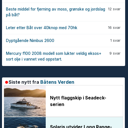
12 svar
Beste middel for fjerning av moss, grønske og jordslag
på båt?
16 svar
Leter etter Båt over 40knop med 70hk
1 svar
Dyptgående Nimbus 2600
9 svar
Mercury f100 2008 modell som lukter veldig eksos+
sort olje i vannet ved oppstart.
Siste nytt fra
Båtens Verden
Nytt flaggskip i Seadeck-
serien
Solaris utvider Long Range-