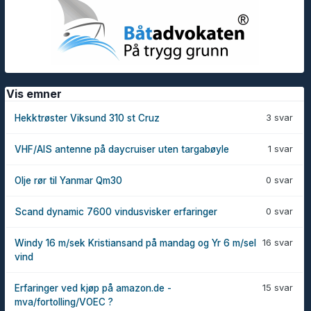
Vis emner
3 svar
Hekktrøster Viksund 310 st Cruz
1 svar
VHF/AIS antenne på daycruiser uten targabøyle
0 svar
Olje rør til Yanmar Qm30
0 svar
Scand dynamic 7600 vindusvisker erfaringer
16 svar
Windy 16 m/sek Kristiansand på mandag og Yr 6 m/sel
vind
15 svar
Erfaringer ved kjøp på amazon.de -
mva/fortolling/VOEC ?