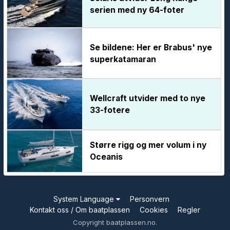
serien med ny 64-foter
Se bildene: Her er Brabus' nye
superkatamaran
Wellcraft utvider med to nye
33-fotere
Større rigg og mer volum i ny
Oceanis
System Language
Personvern
Kontakt oss / Om baatplassen
Cookies
Regler
Copyright baatplassen.no.