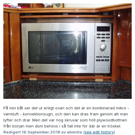
På min båt ser det ut enligt ovan och det är en kombinerad mikro -
varmluft - konvektionsugn, och den kan dras fram genom att man
lyfter och drar. Men det var nog skruvar som höll plywoodbottnen
från början men dom behövs i så fall inte för där är en tröskel.
Redigert
18.September.2018
av ebonita
(see edit history)