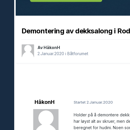
Demontering av dekksalong i Ro
Av HåkonH
2.Januar.2020
i
Båtforumet
HåkonH
Startet
2.Januar.2020
Holder på å demontere dekksal
har løyst alt av skruer, men 
beregnet for hudini. Noen so