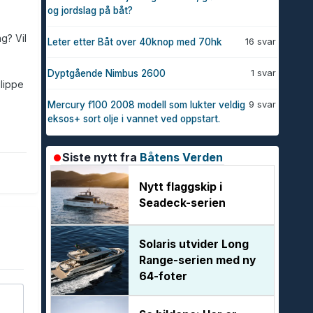
og jordslag på båt?
g? Vil
16 svar
Leter etter Båt over 40knop med 70hk
1 svar
Dyptgående Nimbus 2600
glippe
9 svar
Mercury f100 2008 modell som lukter veldig
eksos+ sort olje i vannet ved oppstart.
Siste nytt fra
Båtens Verden
Nytt flaggskip i
Seadeck-serien
Solaris utvider Long
Range-serien med ny
64-foter