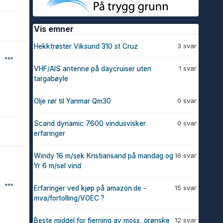
Vis emner
3 svar
Hekktrøster Viksund 310 st Cruz
1 svar
VHF/AIS antenne på daycruiser uten
targabøyle
0 svar
Olje rør til Yanmar Qm30
0 svar
Scand dynamic 7600 vindusvisker
erfaringer
16 svar
Windy 16 m/sek Kristiansand på mandag og
Yr 6 m/sel vind
15 svar
Erfaringer ved kjøp på amazon.de -
mva/fortolling/VOEC ?
12 svar
Beste middel for fjerning av moss, grønske