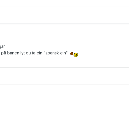
ar..
å banen lyt du ta ein "spansk ein"..