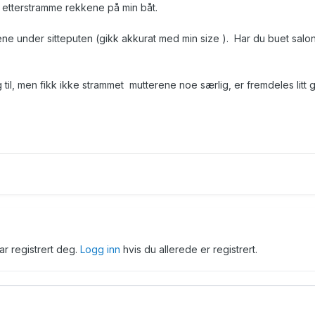
 etterstramme rekkene på min båt.
ene under sitteputen (gikk akkurat med min size ). Har du buet salon
il, men fikk ikke strammet mutterene noe særlig, er fremdeles litt 
har registrert deg.
Logg inn
hvis du allerede er registrert.