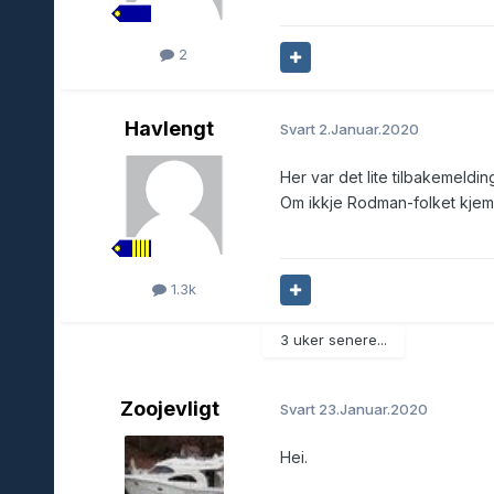
2
Havlengt
Svart
2.Januar.2020
Her var det lite tilbakemelding
Om ikkje Rodman-folket kjem p
1.3k
3 uker senere...
Zoojevligt
Svart
23.Januar.2020
Hei.