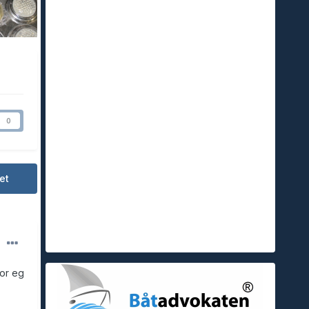
0
et
ror eg