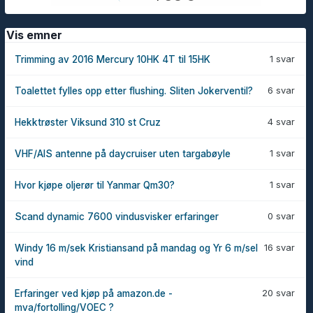
Vis emner
1 svar
Trimming av 2016 Mercury 10HK 4T til 15HK
6 svar
Toalettet fylles opp etter flushing. Sliten Jokerventil?
4 svar
Hekktrøster Viksund 310 st Cruz
1 svar
VHF/AIS antenne på daycruiser uten targabøyle
1 svar
Hvor kjøpe oljerør til Yanmar Qm30?
0 svar
Scand dynamic 7600 vindusvisker erfaringer
16 svar
Windy 16 m/sek Kristiansand på mandag og Yr 6 m/sel
vind
20 svar
Erfaringer ved kjøp på amazon.de -
mva/fortolling/VOEC ?