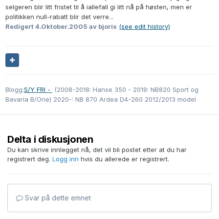
selgeren blir litt fristet til å iallefall gi litt nå på høsten, men er
politikken null-rabatt blir det verre...
Redigert
4.Oktober.2005
av bjoris
(see edit history)
Blogg:
S/Y FRI -
(2008-2018: Hanse 350 - 2019: NB820 Sport og
Bavaria B/One) 2020-: NB 870 Ardea D4-260 2012/2013 model
Delta i diskusjonen
Du kan skrive innlegget nå, det vil bli postet etter at du har
registrert deg.
Logg inn
hvis du allerede er registrert.
Svar på dette emnet