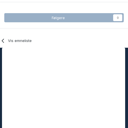
Følgere
0
Vis emneliste