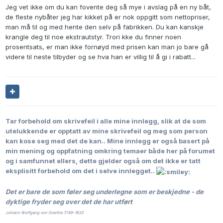
Jeg vet ikke om du kan fovente deg så mye i avslag på en ny båt,
de fleste nybåter jeg har kikket på er nok oppgitt som nettopriser,
man må til og med hente den selv på fabrikken. Du kan kanskje
krangle deg til noe ekstrautstyr. Trori kke du finner noen
prosentsats, er man ikke fornøyd med prisen kan man jo bare gå
videre til neste tilbyder og se hva han er villig til å gi i rabatt...
Tar forbehold om skrivefeil i alle mine innlegg, slik at de som
utelukkende er opptatt av mine skrivefeil og meg som person
kan kose seg med det de kan..
Mine innlegg er også basert på
min mening og oppfatning omkring temaer både her på forumet
og i samfunnet ellers, dette gjelder også om det ikke er tatt
eksplisitt forbehold om det i selve innlegget..
Det er bare de som føler seg underlegne som er beskjedne - de
dyktige fryder seg over det de har utført
Johann Wolfgang von Goethe 1749-1832