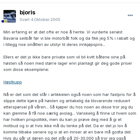
bjoris
Svart
4.Oktober.2005
Min erfaring er at det ofte er noe å hente. Vi vurderte seriøst
Bavaria seilbåt før vi ble motorbåt folk og da fikk jeg 5% i rabatt og
i tillegg noe småtteri av utstyr til deres innkjøpspris...
Ellers er det jo ikke bare private som vil bli kvitt båtene sine på
høsten så noen med større lager enn planlagt gir deg gode priser
som disse eksemplene:
Høstkupp
Nå er det som det står i artikkelen også noen som har fastpris for å
slippe dette kjøre på høsten og antakelig da tilsvarende redusert
etterspørsel på våren... Så kjøper du hos noen av disse tror jeg du
kan glemme å få noe særlig avslag... Vanskelig å finne ut hvem som
har hvilken prispolitikk, men du kan jo prøve deg med å gi et
motbud og si at hvis ikke må du tenke på det. Da er det jo lov å
komme tilbake senere og si at en innser at en bare må godta det.
Hvis du går ut døren og det står på 20-30.000 så tror jeg også