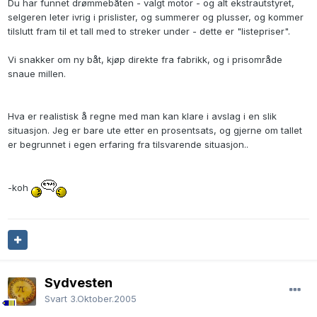
Du har funnet drømmebåten - valgt motor - og alt ekstrautstyret,
selgeren leter ivrig i prislister, og summerer og plusser, og kommer
tilslutt fram til et tall med to streker under - dette er "listepriser".
Vi snakker om ny båt, kjøp direkte fra fabrikk, og i prisområde
snaue millen.
Hva er realistisk å regne med man kan klare i avslag i en slik
situasjon. Jeg er bare ute etter en prosentsats, og gjerne om tallet
er begrunnet i egen erfaring fra tilsvarende situasjon..
-koh
Sydvesten
Svart
3.Oktober.2005