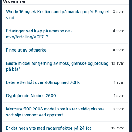
Vis emner
0 svar
Windy 16 m/sek Kristiansand på mandag og Yr 6 m/sel
vind
4 svar
Erfaringer ved kjøp på amazon.de -
mva/fortolling/VOEC ?
4 svar
Finne ut av båtmerke
10 svar
Beste middel for fjerning av moss, grønske og jordslag
på båt?
1 svar
Leter etter Båt over 40knop med 70hk
1 svar
Dyptgående Nimbus 2600
9 svar
Mercury f100 2008 modell som lukter veldig eksos+
sort olje i vannet ved oppstart.
15 svar
Er det noen vits med radarreflektor på 24 fot