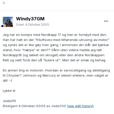
5.
Windy37GM
Svart
4.Oktober.2005
Jeg har en kompis med Nordkapp 17 og han er fornøyd med den.
Han har hatt en del "friluftsvev-med-tilhørende-utrusing-av-motor"
og synes det er like gøy hver gang. I annonsen din står det kjørbar
stand, hvor "hærpa" er den?? Sånn uten videre hadde jeg tatt
Nordkapp18 (og lakket om skroget) eller den andre Nordkappen.
Rett og slett fordi den så "kulere ut".. Men det er smak og behag.
En annen ting er motoren. Hvordan er servicetilgang og deletilgang
til Chrysler? Johnson og Mercury er sikkert enklere, men valget er
ditt :-)
Lykke til
Joda310
Redigert
4.Oktober.2005
av Joda310
(see edit history)