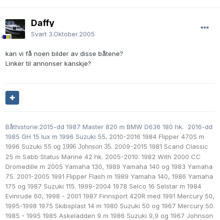
Daffy
Svart
3.Oktober.2005
kan vi få noen bilder av disse båtene?
Linker til annonser kanskje?
Båthistorie:2015-dd 1987 Master 820 m BMW D636 180 hk. 2016-dd
1985 GH 15 lux m 1996 Suzuki 55
.
2010-2016 1984 Flipper 470S m
1996 Suzuki 55
.
2009-2015 1981 Scand Classic
og 1996 Johnson 35
25 m Sabb Status Marine 42 hk. 2005-2010: 1982 With 2000 CC
Dromedille m
2005 Yamaha 130,
1989 Yamaha 140 og
1983 Yamaha
75. 2001-2005 1991 Flipper Flash m
1989 Yamaha 140
,
1986 Yamaha
175 og
1987 Suzuki 115. 1999-2004 1978 Selco 16 Selstar m 1984
Evinrude 60, 1998 - 2001 1987 Finnsport 420R med 1991 Mercury 50,
1995-1998 1975 Skibsplast 14 m
1980 Suzuki 50
og 1967 Mercury 50.
1985 - 1995 1985 Askeladden 9 m
1986 Suzuki 9,9 og
1967 Johnson