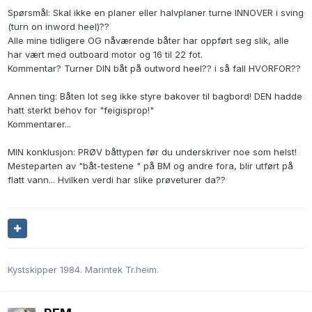
Spørsmål: Skal ikke en planer eller halvplaner turne INNOVER i sving
(turn on inword heel)??
Alle mine tidligere OG nåværende båter har oppført seg slik, alle
har vært med outboard motor og 16 til 22 fot.
Kommentar? Turner DIN båt på outword heel?? i så fall HVORFOR??
Annen ting: Båten lot seg ikke styre bakover til bagbord! DEN hadde
hatt sterkt behov for "feigisprop!"
Kommentarer...
MIN konklusjon: PRØV båttypen før du underskriver noe som helst!
Mesteparten av "båt-testene " på BM og andre fora, blir utført på
flatt vann... Hvilken verdi har slike prøveturer da??
Kystskipper 1984. Marintek Tr.heim.