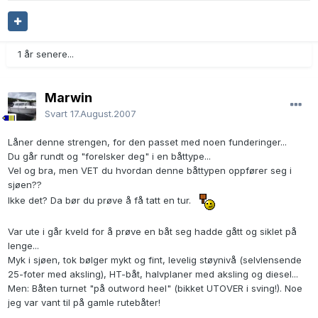
1 år senere...
Marwin
Svart
17.August.2007
Låner denne strengen, for den passet med noen funderinger...
Du går rundt og "forelsker deg" i en båttype...
Vel og bra, men VET du hvordan denne båttypen oppfører seg i
sjøen??
Ikke det? Da bør du prøve å få tatt en tur.
Var ute i går kveld for å prøve en båt seg hadde gått og siklet på
lenge...
Myk i sjøen, tok bølger mykt og fint, levelig støynivå (selvlensende
25-foter med aksling), HT-båt, halvplaner med aksling og diesel...
Men: Båten turnet "på outword heel" (bikket UTOVER i sving!). Noe
jeg var vant til på gamle rutebåter!