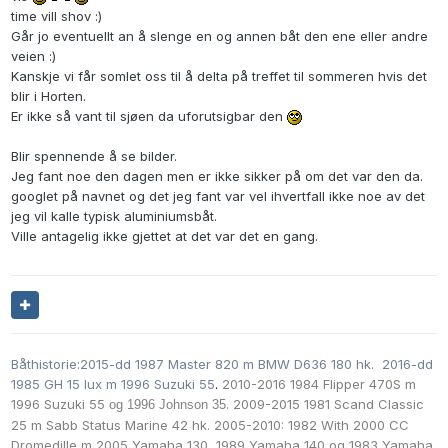
time vill shov :)
Går jo eventuellt an å slenge en og annen båt den ene eller andre
veien :)
Kanskje vi får somlet oss til å delta på treffet til sommeren hvis det
blir i Horten.
Er ikke så vant til sjøen da uforutsigbar den
Blir spennende å se bilder.
Jeg fant noe den dagen men er ikke sikker på om det var den da.
googlet på navnet og det jeg fant var vel ihvertfall ikke noe av det
jeg vil kalle typisk aluminiumsbåt.
Ville antagelig ikke gjettet at det var det en gang.
Båthistorie:2015-dd 1987 Master 820 m BMW D636 180 hk. 2016-dd
1985 GH 15 lux m 1996 Suzuki 55
.
2010-2016 1984 Flipper 470S m
1996 Suzuki 55
.
2009-2015 1981 Scand Classic
og 1996 Johnson 35
25 m Sabb Status Marine 42 hk. 2005-2010: 1982 With 2000 CC
Dromedille m
2005 Yamaha 130,
1989 Yamaha 140 og
1983 Yamaha