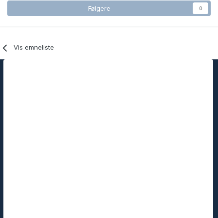
Følgere
0
Vis emneliste