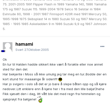
75. 2001-2005 1991 Flipper Flash m
1989 Yamaha 140
,
1986 Yamaha
175 og
1987 Suzuki 115. 1999-2004 1978 Selco 16 Selstar m 1984
Evinrude 60, 1998 - 2001 1987 Finnsport 420R med 1991 Mercury 50,
1995-1998 1975 Skibsplast 14 m
1980 Suzuki 50
og 1967 Mercury 50.
1985 - 1995 1985 Askeladden 9 m
1986 Suzuki 9,9 og
1967 Johnson
5.
hamami
Svart
27.Oktober.2005
Ok
En tur til Halden hadde sikkert ikke vært å forakte eller noe annet
sted for den del.
Har bekjente i Moss så ikke umulig jeg tar meg en tur..Bodde der en
kort stund for maaaange år siden!!!!
Har jo svigers i oslo så det er jo bare å slepe båten opp og så kjøre
nedover..Litt enklere enn å kjøre her i fra med den lille balja!:)hehe
Fikk sjøsatt den i dag, litt vått ble det med regn fra himmelen og
sjøsprøyt fra bølgene!