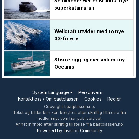
Se bildene: Her er Brabus' nye
superkatamaran
Wellcraft utvider med to nye
33-fotere
Større rigg og mer volum i ny
Oceanis
System Language
Personvern
Kontakt oss / Om baatplassen
Cookies
Regler
Copyright baatplassen.no.
Tekst og bilder kan kun benyttes etter skriftlig tillatelse fra
medlemmet som har publisert det.
Annet innhold etter skriftlig tillatelse fra baatplassen.no.
Powered by Invision Community