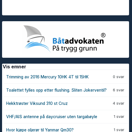
Vis emner
0 svar
Trimming av 2016 Mercury 10HK 4T til 15HK
6 svar
Toalettet fylles opp etter flushing. Sliten Jokerventil?
4 svar
Hekktrøster Viksund 310 st Cruz
1 svar
VHF/AIS antenne på daycruiser uten targabøyle
1 svar
Hvor kjøpe oljerør til Yanmar Qm30?