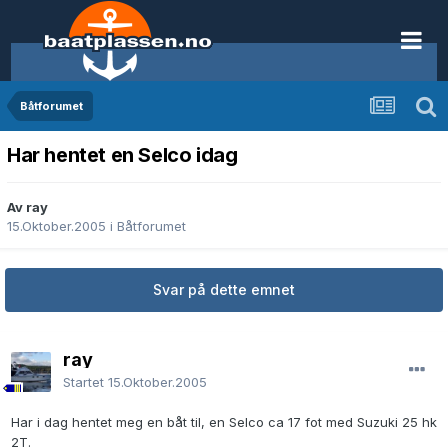
Båtforumet
Har hentet en Selco idag
Av ray
15.Oktober.2005
i
Båtforumet
Svar på dette emnet
ray
Startet
15.Oktober.2005
Har i dag hentet meg en båt til, en Selco ca 17 fot med Suzuki 25 hk
2T.