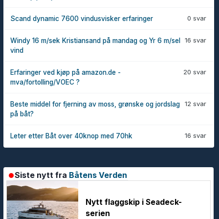
0 svar
Scand dynamic 7600 vindusvisker erfaringer
16 svar
Windy 16 m/sek Kristiansand på mandag og Yr 6 m/sel
vind
20 svar
Erfaringer ved kjøp på amazon.de -
mva/fortolling/VOEC ?
12 svar
Beste middel for fjerning av moss, grønske og jordslag
på båt?
16 svar
Leter etter Båt over 40knop med 70hk
Siste nytt fra
Båtens Verden
Nytt flaggskip i Seadeck-
serien