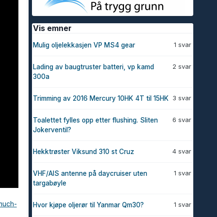
Vis emner
1 svar
Mulig oljelekkasjen VP MS4 gear
2 svar
Lading av baugtruster batteri, vp kamd
300a
3 svar
Trimming av 2016 Mercury 10HK 4T til 15HK
6 svar
Toalettet fylles opp etter flushing. Sliten
Jokerventil?
4 svar
Hekktrøster Viksund 310 st Cruz
1 svar
VHF/AIS antenne på daycruiser uten
targabøyle
-much-
1 svar
Hvor kjøpe oljerør til Yanmar Qm30?