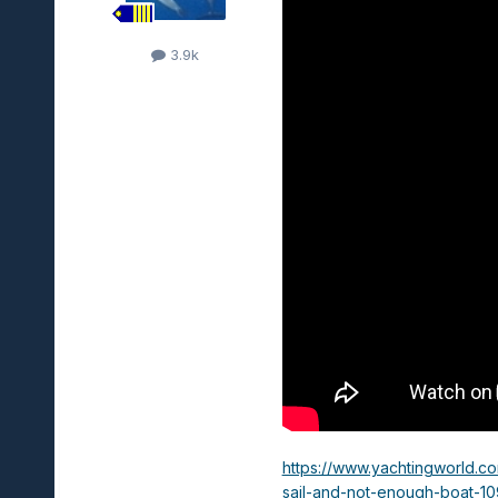
3.9k
https://www.yachtingworld.co
sail-and-not-enough-boat-1