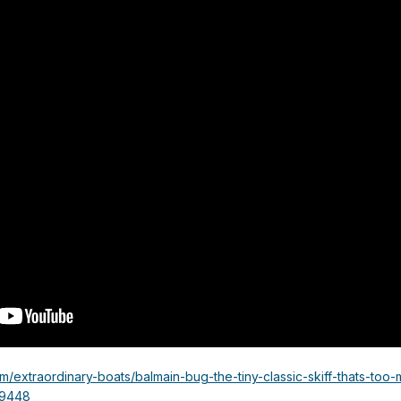
m/extraordinary-boats/balmain-bug-the-tiny-classic-skiff-thats-too
09448