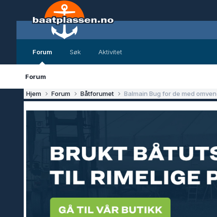
Forum
Søk
Aktivitet
Forum
Hjem
Forum
Båtforumet
Balmain Bug for de med omvend