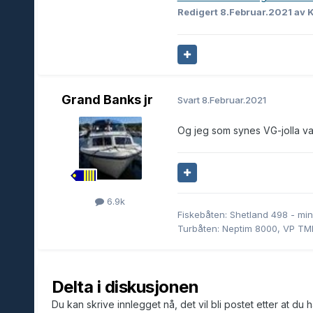
Redigert
8.Februar.2021
av 
Grand Banks jr
Svart
8.Februar.2021
Og jeg som synes VG-jolla var 
6.9k
Fiskebåten: Shetland 498 - min
Turbåten: Neptim 8000, VP T
Delta i diskusjonen
Du kan skrive innlegget nå, det vil bli postet etter at du 