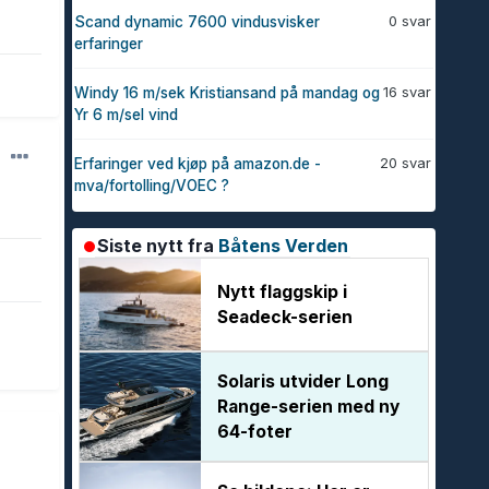
0 svar
Scand dynamic 7600 vindusvisker
erfaringer
16 svar
Windy 16 m/sek Kristiansand på mandag og
Yr 6 m/sel vind
20 svar
Erfaringer ved kjøp på amazon.de -
mva/fortolling/VOEC ?
Siste nytt fra
Båtens Verden
Nytt flaggskip i
Seadeck-serien
Solaris utvider Long
Range-serien med ny
64-foter