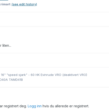
Krimart
(see edit history)
liten...
 16" "speed sjark" - 60 HK Evinrude VRO (deaktivert VRO)
MD40A TAMD41B
har registrert deg.
Logg inn
hvis du allerede er registrert.