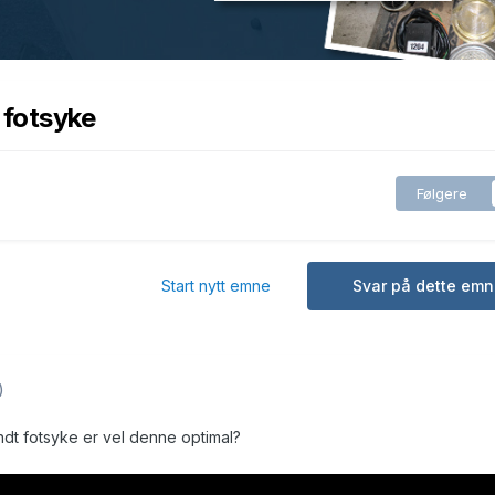
 fotsyke
Følgere
Start nytt emne
Svar på dette emn
)
t fotsyke er vel denne optimal?