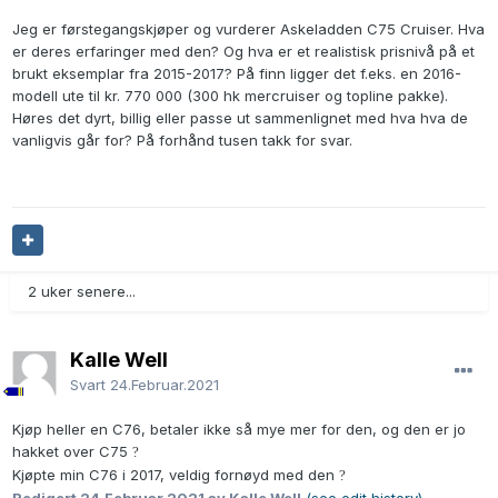
Jeg er førstegangskjøper og vurderer Askeladden C75 Cruiser. Hva
er deres erfaringer med den? Og hva er et realistisk prisnivå på et
brukt eksemplar fra 2015-2017? På finn ligger det f.eks. en 2016-
modell ute til kr. 770 000 (300 hk mercruiser og topline pakke).
Høres det dyrt, billig eller passe ut sammenlignet med hva hva de
vanligvis går for? På forhånd tusen takk for svar.
2 uker senere...
Kalle Well
Svart
24.Februar.2021
Kjøp heller en C76, betaler ikke så mye mer for den, og den er jo
hakket over C75
?
Kjøpte min C76 i 2017, veldig fornøyd med den
?