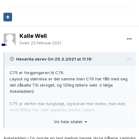
Kalle Well
Svart
25.Februar.2021
Havarita skrev On 25.2.2021 at 11.19:
C75 er forgjengeren til C76.
Layout og størrelse er det samme men C76 har fått med seg
det såkalte TSI skroget, og 120kg lettere vekt. (i følge
Askeladden)
C75 er derfor mer tungsolgt, og krever mer motor, men kan
med 120kg mer vekt oppleves bedre i sjøen.
Vis hele sitatet
Prisdifferansen til C76 bør derfor være betydelig fordelaktig,
fordi den blir betydelig også når du skal selge igjen.
Da kan det være et godt kjøp.
Askeladden i Os gjorde en test mellom begge disse båtene samtidig