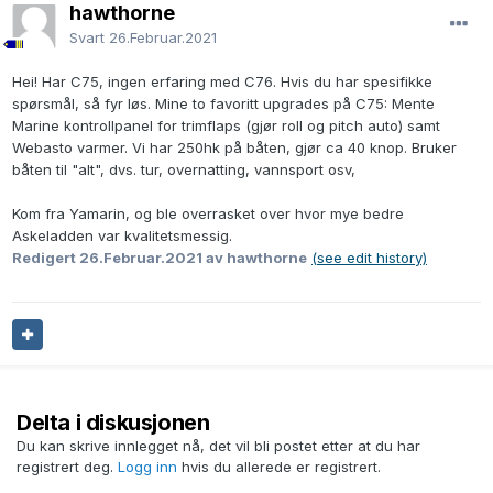
hawthorne
Svart
26.Februar.2021
Hei! Har C75, ingen erfaring med C76. Hvis du har spesifikke
spørsmål, så fyr løs. Mine to favoritt upgrades på C75: Mente
Marine kontrollpanel for trimflaps (gjør roll og pitch auto) samt
Webasto varmer. Vi har 250hk på båten, gjør ca 40 knop. Bruker
båten til "alt", dvs. tur, overnatting, vannsport osv,
Kom fra Yamarin, og ble overrasket over hvor mye bedre
Askeladden var kvalitetsmessig.
Redigert
26.Februar.2021
av hawthorne
(see edit history)
Delta i diskusjonen
Du kan skrive innlegget nå, det vil bli postet etter at du har
registrert deg.
Logg inn
hvis du allerede er registrert.