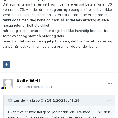
Det som er greia her er vel hvor mye mere en må betale for en 76
kontra en 75, vist det dreier seg om mye penger så er det vel ikke
verd det. Er svert skjelden en kjører i slike hastigheter og har du
tenkt og ta med deg kona og barn så er det min erfaring at slike
hastigheter er helt utelukket.
når det gjeller interiøret så er de jo helt like invendig bortsett fra
fargevalget og stoff på puter og dørk.
noen har det mørke belegget på dørken, det blir fryktelig varmt og
trø på når det kommer i sola, du brenner deg under bena.
Kalle Well
Svart
26.Februar.2021
Lunde14 skrev On 25.2.2021 at 19.29:
Hvor mye er mye tidligere, jeg hadde en C75 med 300hk, den
gjorde 44-45 knop og oppførte seg helt eksemplarisk.