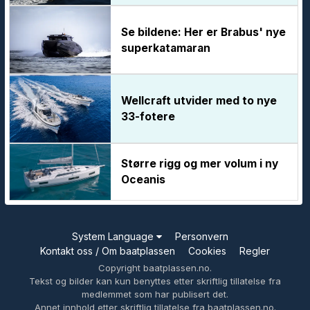
Se bildene: Her er Brabus' nye
superkatamaran
Wellcraft utvider med to nye
33-fotere
Større rigg og mer volum i ny
Oceanis
System Language
Personvern
Kontakt oss / Om baatplassen
Cookies
Regler
Copyright baatplassen.no.
Tekst og bilder kan kun benyttes etter skriftlig tillatelse fra
medlemmet som har publisert det.
Annet innhold etter skriftlig tillatelse fra baatplassen.no.