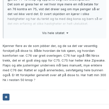
Det som er greia her er vel hvor mye mere en må betale for
en 76 kontra en 75, vist det dreier seg om mye penger så er
det vel ikke verd det. Er svert skjelden en kjører i slike
hastigheter og har du tenkt og ta med deg kona og barn så er
det min erfaring at slike hastigheter er helt utelukket.
når det gjeller interiøret så er de jo helt like invendig bortsett
Vis hele sitatet
fra fargevalget og stoff på puter og dørk.
noen har det mørke belegget på dørken, det blir fryktelig
varmt og trø på når det kommer i sola, du brenner deg under
Kjenner flere av de som jobber der, og de sa det var vesentlig
bena.
forskjell på disse to. Både hvordan de tok sjøen, og hvordan
komforten var. C76 var greit overlegen. C76 har også fått Nirox
trekk, det er et godt steg opp for C75. C75 har heller ikke Zipwake.
Flaps og alle justeringer underveis må taes manuelt, mye enklere
med C76 der. Rattet er også annerledes, selvfølgelig hele bunnen
også. Er litt forskjeller generelt over alt på disse to. Har hatt min 300
hk i nesten 50 knop
?