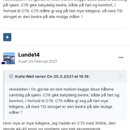
på sjøen. C76 gikk betydelig bedre, både på fart og komfort, i
PS: Jeg har ikke prøvd noen av dem.
forhold til C76. C75 måtte gi seg på fart mye tidligere, så med TSI
skroget er den bedre på alle mulige måter
?
Lunde14
Svart
25.Februar.2021
Kalle Well skrev On 25.2.2021 at 19.16:
skeladden i Os gjorde en test mellom begge disse båtene
samtidig på sjøen. C76 gikk betydelig bedre, både på fart og
komfort, i forhold til C76. C75 måtte gi seg på fart mye
tidligere, så med TSI skroget er den bedre på alle mulige
måter
?
Hvor mye er mye tidligere, jeg hadde en C75 med 300hk, den
gjorde 44-45 knop og oppførte seg helt eksemplarisk.