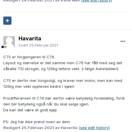
Redigert
24.Februar.2021
av Kalle Well
(see edit history)
Havarita
Svart
25.Februar.2021
C75 er forgjengeren til C76.
Layout og størrelse er det samme men C76 har fått med seg det
såkalte TSI skroget, og 120kg lettere vekt. (i følge Askeladden)
C75 er derfor mer tungsolgt, og krever mer motor, men kan med
120kg mer vekt oppleves bedre i sjøen.
Prisdifferansen til C76 bør derfor være betydelig fordelaktig, fordi
den blir betydelig også når du skal selge igjen.
Da kan det være et godt kjøp.
PS: Jeg har ikke prøvd noen av dem.
Redigert
25.Februar.2021
av Havarita
(see edit history)