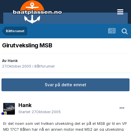
Båtforumet
Girutveksling MSB
Av Hank
27.Oktober.2005
i
Båtforumet
Svar på dette emnet
Hank
Startet
27.Oktober.2005
Er det noen som vet hvilken utveksling det er på et MSB gir til en VP
MD 17C? Båten har nå en annen motor med MS2 gir og utveksling