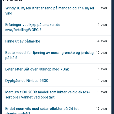
0 svar
Windy 16 m/sek Kristiansand på mandag og Yr 6 m/sel
vind
4 svar
Erfaringer ved kjøp på amazon.de -
mva/fortolling/VOEC ?
4 svar
Finne ut av båtmerke
10 svar
Beste middel for fjerning av moss, grønske og jordslag
på båt?
1 svar
Leter etter Båt over 40knop med 70hk
1 svar
Dyptgående Nimbus 2600
9 svar
Mercury f100 2008 modell som lukter veldig eksos+
sort olje i vannet ved oppstart.
15 svar
Er det noen vits med radarreflektor på 24 fot
aluminiumsbåt?