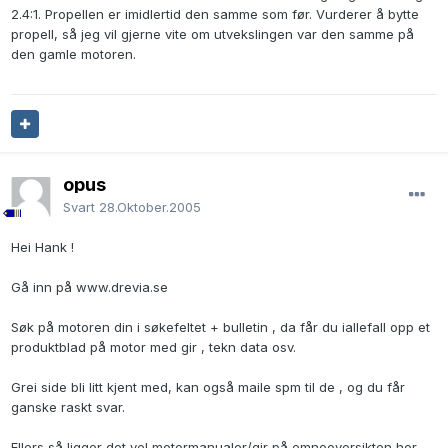
2.4:1. Propellen er imidlertid den samme som før. Vurderer å bytte
propell, så jeg vil gjerne vite om utvekslingen var den samme på
den gamle motoren.
opus
Svart
28.Oktober.2005
Hei Hank !
Gå inn på www.drevia.se
Søk på motoren din i søkefeltet + bulletin , da får du iallefall opp et
produktblad på motor med gir , tekn data osv.
Grei side bli litt kjent med, kan også maile spm til de , og du får
ganske raskt svar.
Ellers så ligger det vel motormanualer/gir på emneoversikten her.