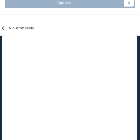
Følgere
0
Vis emneliste