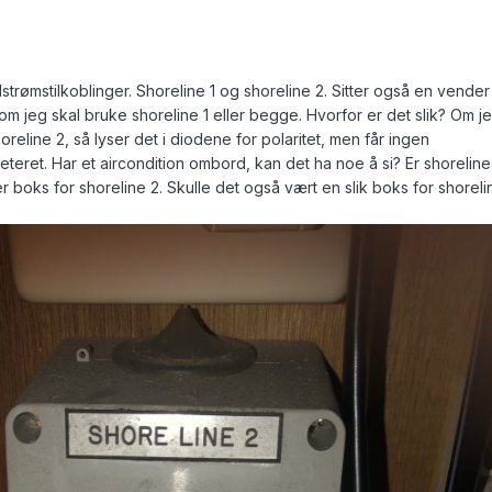
strømstilkoblinger. Shoreline 1 og shoreline 2. Sitter også en vender
om jeg skal bruke shoreline 1 eller begge. Hvorfor er det slik? Om j
horeline 2, så lyser det i diodene for polaritet, men får ingen
teret. Har et aircondition ombord, kan det ha noe å si? Er shoreline
er boks for shoreline 2. Skulle det også vært en slik boks for shoreli