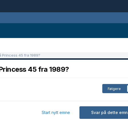
å Princess 45 fra 1989?
 Princess 45 fra 1989?
Følgere
Start nytt emne
Svar på dette emn