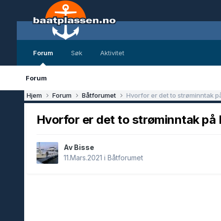
Forum
Søk
Aktivitet
Forum
Hjem
Forum
Båtforumet
Hvorfor er det to strøminntak p
Hvorfor er det to strøminntak på
Av Bisse
11.Mars.2021
i
Båtforumet