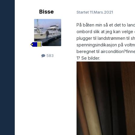
Bisse
Startet
11.Mars.2021
På båten min så et det to land
ombord slik at jeg kan velge 
plugger til landstrømmen til s
spenningsindikasjon på voltme
beregnet til aircondition?finn
583
1? Se bilder.