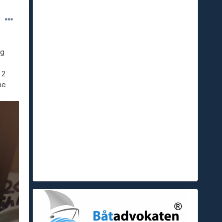
eg
 2
ne