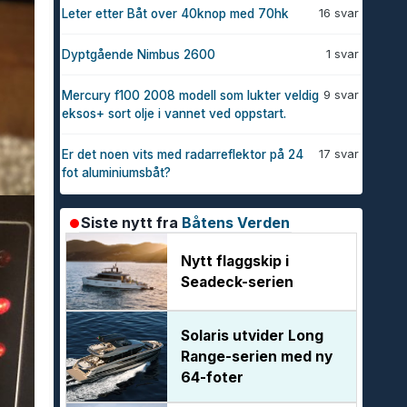
16 svar
Leter etter Båt over 40knop med 70hk
1 svar
Dyptgående Nimbus 2600
9 svar
Mercury f100 2008 modell som lukter veldig
eksos+ sort olje i vannet ved oppstart.
17 svar
Er det noen vits med radarreflektor på 24
fot aluminiumsbåt?
Siste nytt fra
Båtens Verden
Nytt flaggskip i
Seadeck-serien
Solaris utvider Long
Range-serien med ny
64-foter