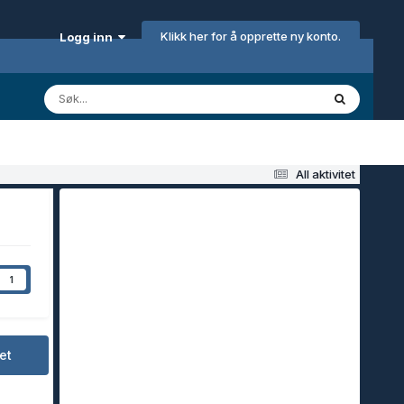
Klikk her for å opprette ny konto.
Logg inn
All aktivitet
1
et