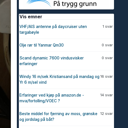
Vis emner
1 svar
VHF/AIS antenne på daycruiser uten
targabøyle
0 svar
Olje rør til Yanmar Qm30
0 svar
Scand dynamic 7600 vindusvisker
erfaringer
16 svar
Windy 16 m/sek Kristiansand på mandag og
Yr 6 m/sel vind
14 svar
Erfaringer ved kjøp på amazon.de -
mva/fortolling/VOEC ?
12 svar
Beste middel for fjerning av moss, grønske
og jordslag på båt?