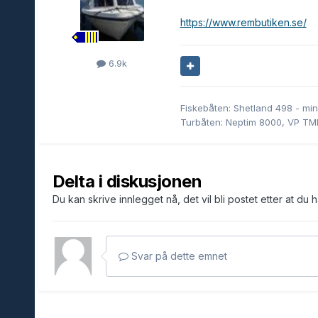
https://www.rembutiken.se/
6.9k
Fiskebåten: Shetland 498 - min
Turbåten: Neptim 8000, VP T
Delta i diskusjonen
Du kan skrive innlegget nå, det vil bli postet etter at du 
Svar på dette emnet