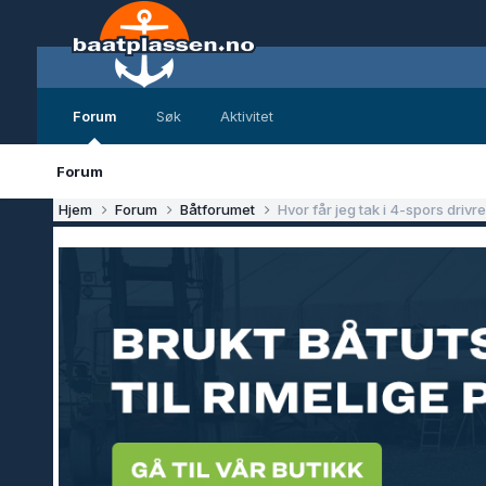
Forum
Søk
Aktivitet
Forum
Hjem
Forum
Båtforumet
Hvor får jeg tak i 4-spors drivre