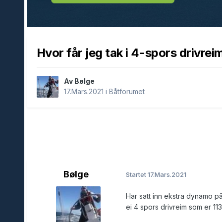
Hvor får jeg tak i 4-spors drivrei
Av Bølge
17.Mars.2021
i
Båtforumet
Bølge
Startet
17.Mars.2021
Har satt inn ekstra dynamo på
ei 4 spors drivreim som er 113