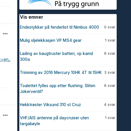
Vis emner
0 svar
Endestykker på fenderlist til Nimbus 4000
1 svar
Mulig oljelekkasjen VP MS4 gear
6 svar
Lading av baugtruster batteri, vp kamd
t=en_
300a
3 svar
Trimming av 2016 Mercury 10HK 4T til 15HK
6 svar
Toalettet fylles opp etter flushing. Sliten
Jokerventil?
4 svar
Hekktrøster Viksund 310 st Cruz
1 svar
VHF/AIS antenne på daycruiser uten
targabøyle