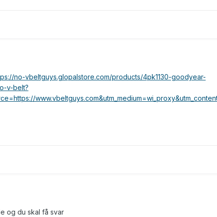
tps://no-vbeltguys.glopalstore.com/products/4pk1130-goodyear-
o-v-belt?
rce=https://www.vbeltguys.com&utm_medium=wi_proxy&utm_conten
e og du skal få svar