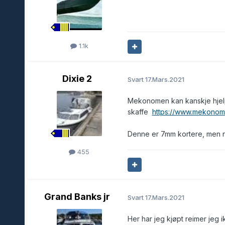
1.1k
Dixie 2
Svart
17.Mars.2021
Mekonomen kan kanskje hjelp
skaffe
https://www.mekonome
Denne er 7mm kortere, men no
455
Grand Banks jr
Svart
17.Mars.2021
Her har jeg kjøpt reimer jeg 