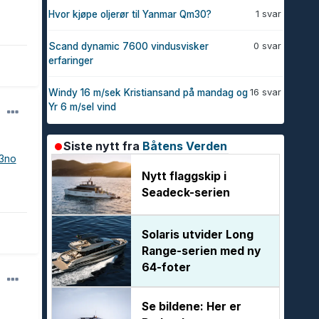
1 svar
Hvor kjøpe oljerør til Yanmar Qm30?
0 svar
Scand dynamic 7600 vindusvisker
erfaringer
16 svar
Windy 16 m/sek Kristiansand på mandag og
Yr 6 m/sel vind
Siste nytt fra
Båtens Verden
23no
Nytt flaggskip i
Seadeck-serien
Solaris utvider Long
Range-serien med ny
64-foter
Se bildene: Her er