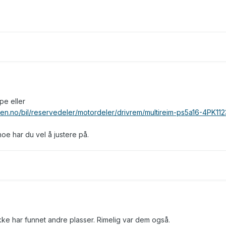
e eller
n.no/bil/reservedeler/motordeler/drivrem/multireim-ps5a16-4PK11
e har du vel å justere på.
ikke har funnet andre plasser. Rimelig var dem også.