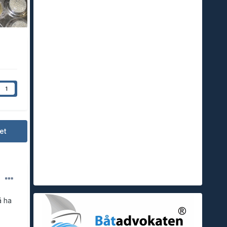
1
et
å ha