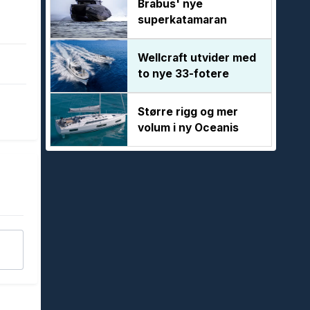
Brabus' nye
superkatamaran
Wellcraft utvider med
to nye 33-fotere
Større rigg og mer
volum i ny Oceanis