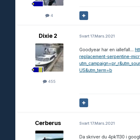
4
Dixie 2
Svart
17.Mars.2021
Goodyear har en iallefall....
ht
replacement-serpentine-micr
utm_campaign=pr_r&utm_sou
US&utm_term=b
455
Cerberus
Svart
17.Mars.2021
Da skriver du 4pk1130 i googl