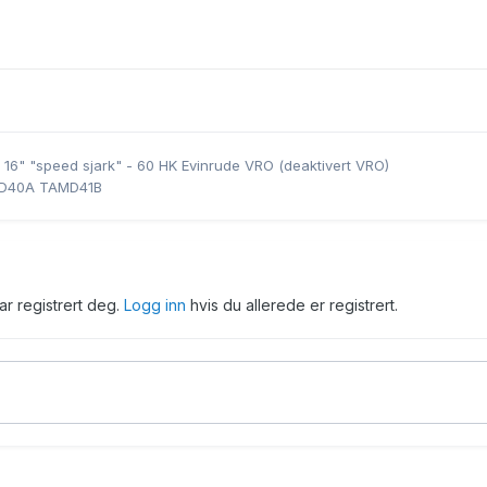
 16" "speed sjark" - 60 HK Evinrude VRO (deaktivert VRO)
MD40A TAMD41B
har registrert deg.
Logg inn
hvis du allerede er registrert.