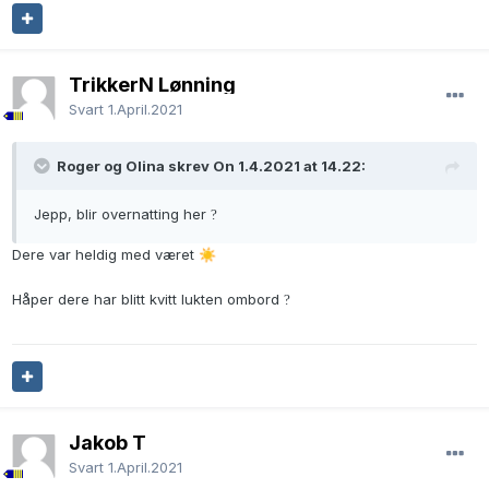
TrikkerN Lønning
Svart
1.April.2021
Roger og Olina skrev On 1.4.2021 at 14.22:
Jepp, blir overnatting her
?
Dere var heldig med været
☀️
Håper dere har blitt kvitt lukten ombord
?
Jakob T
Svart
1.April.2021