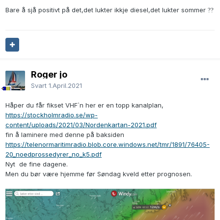
Bare å sjå positivt på det,det lukter ikkje diesel,det lukter sommer
?
?
Roger jo
Svart
1.April.2021
Håper du får fikset VHF`n her er en topp kanalplan,
https://stockholmradio.se/wp-
content/uploads/2021/03/Nordenkartan-2021.pdf
fin å laminere med denne på baksiden
https://telenormaritimradio.blob.core.windows.net/tmr/1891/76405-
20_noedprossedyrer_no_k5.pdf
Nyt de fine dagene.
Men du bør være hjemme før Søndag kveld etter prognosen.