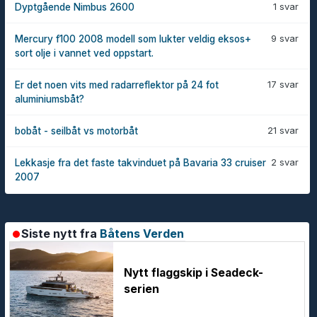
1 svar
Dyptgående Nimbus 2600
9 svar
Mercury f100 2008 modell som lukter veldig eksos+
sort olje i vannet ved oppstart.
17 svar
Er det noen vits med radarreflektor på 24 fot
aluminiumsbåt?
21 svar
bobåt - seilbåt vs motorbåt
2 svar
Lekkasje fra det faste takvinduet på Bavaria 33 cruiser
2007
Siste nytt fra
Båtens Verden
Nytt flaggskip i Seadeck-
serien