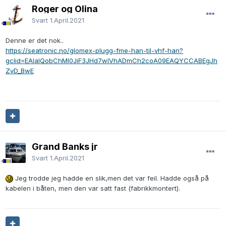
Roger og Olina
Svart
1.April.2021
Denne er det nok..
https://seatronic.no/glomex-plugg-fme-han-til-vhf-han?
gclid=EAIaIQobChMI0JiF3JHd7wIVhADmCh2coA09EAQYCCABEgJh
ZvD_BwE
Grand Banks jr
Svart
1.April.2021
Jeg trodde jeg hadde en slik,men det var feil. Hadde også på
kabelen i båten, men den var satt fast (fabrikkmontert).