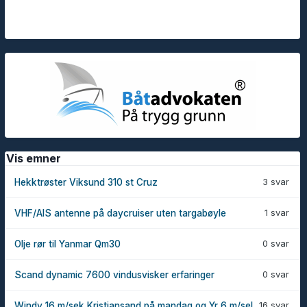
Vis emner
3 svar
Hekktrøster Viksund 310 st Cruz
1 svar
VHF/AIS antenne på daycruiser uten targabøyle
0 svar
Olje rør til Yanmar Qm30
0 svar
Scand dynamic 7600 vindusvisker erfaringer
16 svar
Windy 16 m/sek Kristiansand på mandag og Yr 6 m/sel