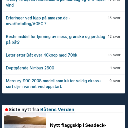
vind
15 svar
Erfaringer ved kjøp på amazon.de -
mva/fortolling/VOEC ?
12 svar
Beste middel for fjerning av moss, grønske og jordslag
på båt?
16 svar
Leter etter Båt over 40knop med 70hk
1 svar
Dyptgående Nimbus 2600
9 svar
Mercury f100 2008 modell som lukter veldig eksos+
sort olje i vannet ved oppstart.
Siste nytt fra
Båtens Verden
Nytt flaggskip i Seadeck-