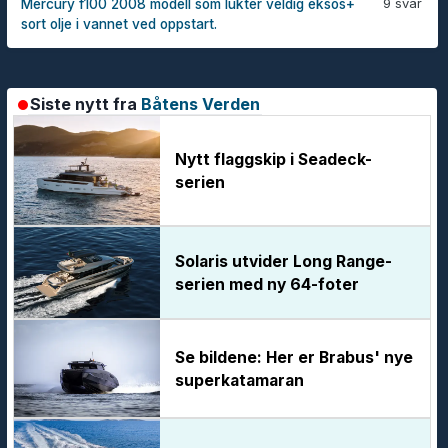
9 svar
Mercury f100 2008 modell som lukter veldig eksos+
sort olje i vannet ved oppstart.
Siste nytt fra
Båtens Verden
Nytt flaggskip i Seadeck-
serien
Solaris utvider Long Range-
serien med ny 64-foter
Se bildene: Her er Brabus' nye
superkatamaran