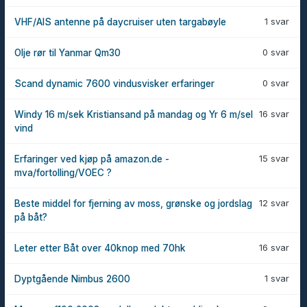
1 svar
VHF/AIS antenne på daycruiser uten targabøyle
0 svar
Olje rør til Yanmar Qm30
0 svar
Scand dynamic 7600 vindusvisker erfaringer
16 svar
Windy 16 m/sek Kristiansand på mandag og Yr 6 m/sel
vind
15 svar
Erfaringer ved kjøp på amazon.de -
mva/fortolling/VOEC ?
12 svar
Beste middel for fjerning av moss, grønske og jordslag
på båt?
16 svar
Leter etter Båt over 40knop med 70hk
1 svar
Dyptgående Nimbus 2600