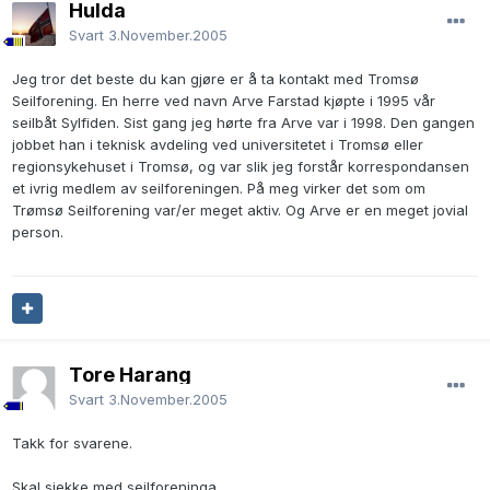
Hulda
Svart
3.November.2005
Jeg tror det beste du kan gjøre er å ta kontakt med Tromsø
Seilforening. En herre ved navn Arve Farstad kjøpte i 1995 vår
seilbåt Sylfiden. Sist gang jeg hørte fra Arve var i 1998. Den gangen
jobbet han i teknisk avdeling ved universitetet i Tromsø eller
regionsykehuset i Tromsø, og var slik jeg forstår korrespondansen
et ivrig medlem av seilforeningen. På meg virker det som om
Trømsø Seilforening var/er meget aktiv. Og Arve er en meget jovial
person.
Tore Harang
Svart
3.November.2005
Takk for svarene.
Skal sjekke med seilforeninga.