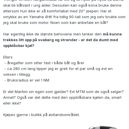
skal bli båtvant i ung alder. Dessuten kan også kona bruke denne
ettersom hun ikke er så komfortabel med 20" jeepen. Har et
smykke av en Yamaha 4HK fra tidlig 90-tall som jeg selv brukte som
jeg skal bruke som motor. Noen som kan anbefale en båt?
Har egentlig ikke de største behovene men tenker den
må kunne
trekkes litt opp på svaberg og strender - er det da dumt med
oppblåsbar kjøl?
Ellers
- åregafler som sitter fast i både båt og årer
- ca 280 cm lang tipper jeg er greit for et par små og evt en
voksen i tillegg.
- Bruksradius er vel 1 NM
Er det Maritim sin egen som gjelder? Evt MTM som de også selger?
Annet? Også var det dette med den oppblåsbare kjølen da, smart
eller ikke?
Kjøpes gjerne i butikk på østlandsområdet.