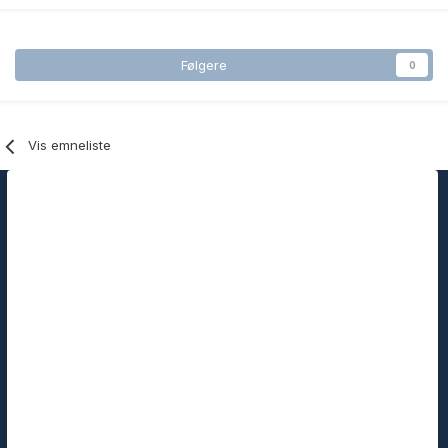
Følgere
0
Vis emneliste