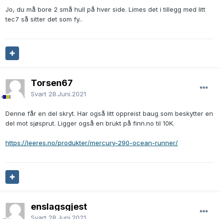
Jo, du må bore 2 små hull på hver side. Limes det i tillegg med litt
tec7 så sitter det som fy..
Torsen67
Svart
28.Juni.2021
Denne får en del skryt. Har også litt oppreist baug som beskytter en
del mot sjøsprut. Ligger også en brukt på finn.no til 10K.
https://leeres.no/produkter/mercury-290-ocean-runner/
enslagsgjest
Svart
28.Juni.2021