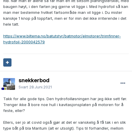
RIB. Når man er alene så får man en litt slitsom planingsterskel, med
baugen høyt, i den farten jeg gjerne vil ligge i. Med hydrofoil så kan
man mer bestemme hvilket fartsområde man vil ligge i. Du mister
kanskje 1 knop på toppfart, men er for min del ikke irriterende i det
hele tatt.
https://www.biltema.no/batutstyr/batmotor/elmotorer/trimfinner-
hydrofoil-2000042579
snekkerbod
Svart
28.Juni.2021
Takk for alle gode tips. Den hydrofoilløsningen har jeg ikke sett før.
Trenger ikke å bore noe hull i kavitasjonsplaten på motoren for å
feste, eller?
Ellers, ser jo at covid også gjør at det er vanskelig å få tak i en slik
type båt på bla Maritum (alt er utsolgt). Tips til forhandler, mellom