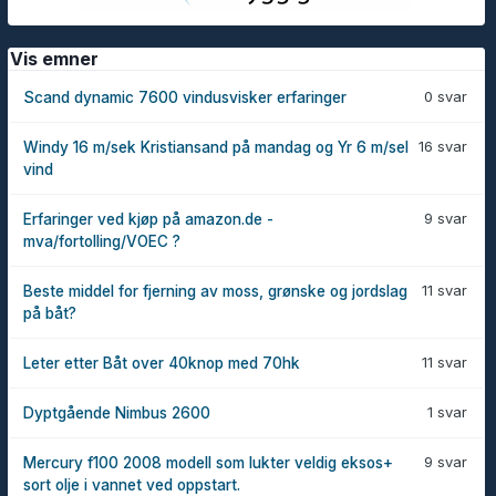
Vis emner
0 svar
Scand dynamic 7600 vindusvisker erfaringer
16 svar
Windy 16 m/sek Kristiansand på mandag og Yr 6 m/sel
vind
9 svar
Erfaringer ved kjøp på amazon.de -
mva/fortolling/VOEC ?
11 svar
Beste middel for fjerning av moss, grønske og jordslag
på båt?
11 svar
Leter etter Båt over 40knop med 70hk
1 svar
Dyptgående Nimbus 2600
9 svar
Mercury f100 2008 modell som lukter veldig eksos+
sort olje i vannet ved oppstart.