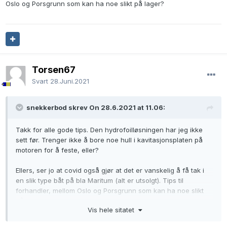
Oslo og Porsgrunn som kan ha noe slikt på lager?
Torsen67
Svart
28.Juni.2021
snekkerbod skrev On 28.6.2021 at 11.06:
Takk for alle gode tips. Den hydrofoilløsningen har jeg ikke
sett før. Trenger ikke å bore noe hull i kavitasjonsplaten på
motoren for å feste, eller?
Ellers, ser jo at covid også gjør at det er vanskelig å få tak i
en slik type båt på bla Maritum (alt er utsolgt). Tips til
forhandler, mellom Oslo og Porsgrunn som kan ha noe slikt
på lager?
Vis hele sitatet