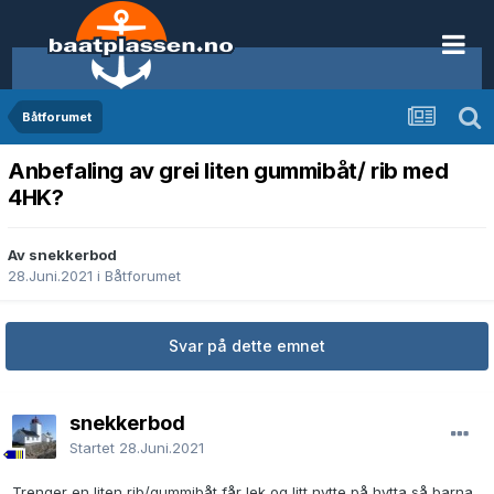
Båtforumet
Anbefaling av grei liten gummibåt/ rib med
4HK?
Av snekkerbod
28.Juni.2021
i
Båtforumet
Svar på dette emnet
snekkerbod
Startet
28.Juni.2021
Trenger en liten rib/gummibåt får lek og litt nytte på hytta så barna