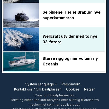
Se bildene: Her er Brabus' nye
superkatamaran
Wellcraft utvider med to nye
33-fotere
Større rigg og mer volum i ny
Oceanis
System Language
Personvern
Kontakt oss / Om baatplassen
Cookies
Regler
Copyright baatplassen.no.
Tekst og bilder kan kun benyttes etter skriftlig tillatelse fra
medlemmet som har publisert det.