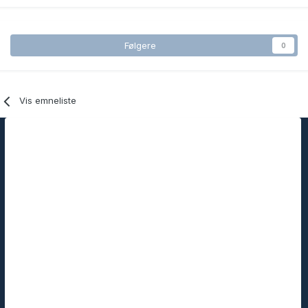
Følgere
0
Vis emneliste