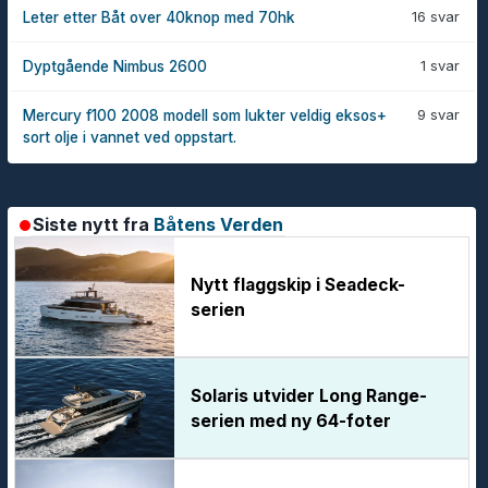
16 svar
Leter etter Båt over 40knop med 70hk
1 svar
Dyptgående Nimbus 2600
9 svar
Mercury f100 2008 modell som lukter veldig eksos+
sort olje i vannet ved oppstart.
Siste nytt fra
Båtens Verden
Nytt flaggskip i Seadeck-
serien
Solaris utvider Long Range-
serien med ny 64-foter