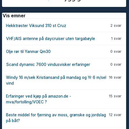
Vis emner
2 svar
Hekktrøster Viksund 310 st Cruz
1 svar
VHF/AIS antenne på daycruiser uten targabøyle
0 svar
Olje rør til Yanmar Qm30
0 svar
Scand dynamic 7600 vindusvisker erfaringer
16 svar
Windy 16 m/sek Kristiansand på mandag og Yr 6 m/sel
vind
15 svar
Erfaringer ved kjøp på amazon.de -
mva/fortolling/VOEC ?
12 svar
Beste middel for fjerning av moss, grønske og jordslag
på båt?