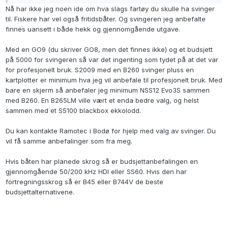
Nå har ikke jeg noen ide om hva slags fartøy du skulle ha svinger
til. Fiskere har vel også fritidsbåter. Og svingeren jeg anbefalte
finnes uansett i både hekk og gjennomgående utgave.
Med en GO9 (du skriver GO8, men det finnes ikke) og et budsjett
på 5000 for svingeren så var det ingenting som tydet på at det var
for profesjonelt bruk. S2009 med en B260 svinger pluss en
kartplotter er minimum hva jeg vil anbefale til profesjonelt bruk. Med
bare en skjerm så anbefaler jeg minimum NSS12 Evo3S sammen
med B260. En B265LM ville vært et enda bedre valg, og helst
sammen med et S5100 blackbox ekkolodd.
Du kan kontakte Ramotec i Bodø for hjelp med valg av svinger. Du
vil få samme anbefalinger som fra meg.
Hvis båten har planede skrog så er budsjettanbefalingen en
gjennomgående 50/200 kHz HDI eller SS60. Hvis den har
fortregningsskrog så er B45 eller B744V de beste
budsjettalternativene.