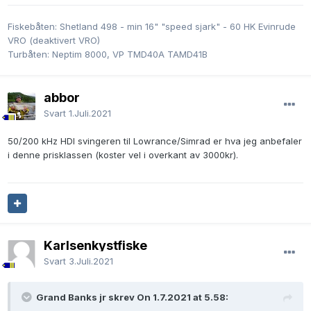
Fiskebåten: Shetland 498 - min 16" "speed sjark" - 60 HK Evinrude
VRO (deaktivert VRO)
Turbåten: Neptim 8000, VP TMD40A TAMD41B
abbor
Svart
1.Juli.2021
50/200 kHz HDI svingeren til Lowrance/Simrad er hva jeg anbefaler
i denne prisklassen (koster vel i overkant av 3000kr).
Karlsenkystfiske
Svart
3.Juli.2021
Grand Banks jr skrev On 1.7.2021 at 5.58: