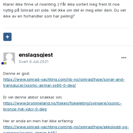
Klarer ikke finne ut noenting :) Får ikke sortert meg frem til noe
nyttig på Simrad sin side. Vet ikke om det er meg eller dem. Du vet
ikke av en forhandler som har peiling?
enslagsgjest
Svart
6.Juli.2021
Denne er god:
https://www.simrad-yachting.com/nb-no/simrad/type/sonar-and-
transducer/xsonic-airmar-ss60-0-deg/
Er vel denne abbor snakker om:
https://www.brommeland.no/fiskeri/fiskeleting/svingere/xsonic-
bronze-hdi-xdcr-0-deg
Her er enda en men har ikke erfaring:
https://www.simrad-yachting.com/nb-no/simrad/type/ekkolodd-og-
svingere/xsonic-airmar-b45/