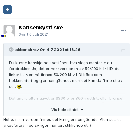
Karlsenkystfiske
Svart
6.Juli.2021
abbor skrev On 4.7.2021 at 16.46:
Du kunne kanskje ha spesifisert hva slags montasje du
foretrekker. Ja, det er hekkversjonen av 50/200 kHz HDI du
linker til. Men nå finnes 50/200 kHz HDI både som
hekkmontert og gjennomgående, men det kan du finne ut av
selv
.
Det andre alternativet er SS60 eller B60 (rustfritt eller bronse),
disse har ikke DownScan og fungerer ikke riktig så bra som
Vis hele sitatet
50/200 kHz HDI.
Hehe, i min verden finnes det kun gjennomgående. Aldri sett et
yrkesfartøy med svinger montert stikkende ut ;)