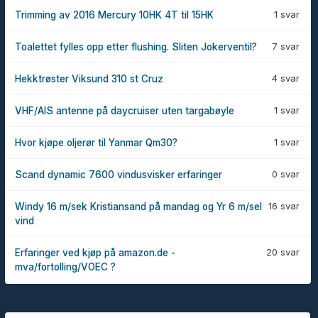
1 svar
Trimming av 2016 Mercury 10HK 4T til 15HK
7 svar
Toalettet fylles opp etter flushing. Sliten Jokerventil?
4 svar
Hekktrøster Viksund 310 st Cruz
1 svar
VHF/AIS antenne på daycruiser uten targabøyle
1 svar
Hvor kjøpe oljerør til Yanmar Qm30?
0 svar
Scand dynamic 7600 vindusvisker erfaringer
16 svar
Windy 16 m/sek Kristiansand på mandag og Yr 6 m/sel
vind
20 svar
Erfaringer ved kjøp på amazon.de -
mva/fortolling/VOEC ?