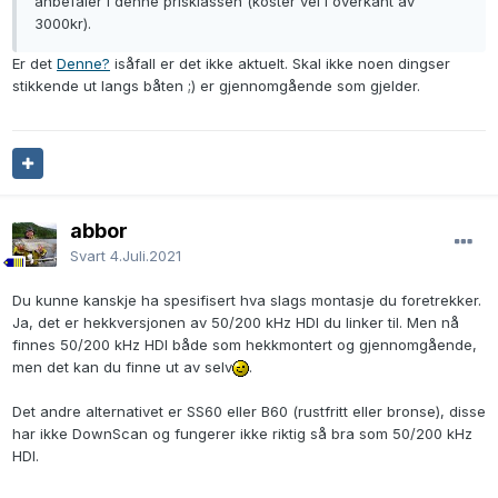
anbefaler i denne prisklassen (koster vel i overkant av
3000kr).
Er det
Denne?
isåfall er det ikke aktuelt. Skal ikke noen dingser
stikkende ut langs båten ;) er gjennomgående som gjelder.
abbor
Svart
4.Juli.2021
Du kunne kanskje ha spesifisert hva slags montasje du foretrekker.
Ja, det er hekkversjonen av 50/200 kHz HDI du linker til. Men nå
finnes 50/200 kHz HDI både som hekkmontert og gjennomgående,
men det kan du finne ut av selv
.
Det andre alternativet er SS60 eller B60 (rustfritt eller bronse), disse
har ikke DownScan og fungerer ikke riktig så bra som 50/200 kHz
HDI.