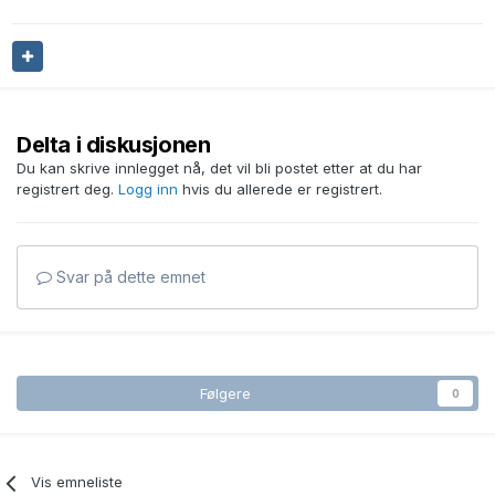
blackbox ekkolodd.
Du kan kontakte Ramotec i Bodø for hjelp med valg av
svinger. Du vil få samme anbefalinger som fra meg.
Hvis båten har planede skrog så er budsjettanbefalingen en
Delta i diskusjonen
gjennomgående 50/200 kHz HDI eller SS60. Hvis den har
fortregningsskrog så er B45 eller B744V de beste
Du kan skrive innlegget nå, det vil bli postet etter at du har
budsjettalternativene.
registrert deg.
Logg inn
hvis du allerede er registrert.
Svar på dette emnet
Følgere
0
Vis emneliste