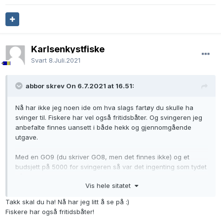
Karlsenkystfiske
Svart
8.Juli.2021
abbor skrev On 6.7.2021 at 16.51:
Nå har ikke jeg noen ide om hva slags fartøy du skulle ha
svinger til. Fiskere har vel også fritidsbåter. Og svingeren jeg
anbefalte finnes uansett i både hekk og gjennomgående
utgave.
Med en GO9 (du skriver GO8, men det finnes ikke) og et
budsjett på 5000 for svingeren så var det ingenting som tydet
på at det var for profesjonelt bruk. S2009 med en B260
Vis hele sitatet
svinger pluss en kartplotter er minimum hva jeg vil anbefale til
profesjonelt bruk. Med bare en skjerm så anbefaler jeg
Takk skal du ha! Nå har jeg litt å se på :)
minimum NSS12 Evo3S sammen med B260. En B265LM ville
Fiskere har også fritidsbåter!
vært et enda bedre valg, og helst sammen med et S5100