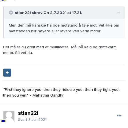
stian22i skrev On 2.7.2021 at 17.21:
Men den må kanskje ha noe motstand å føle mot. Vet ikke om
motstanden blir høyere eller lavere ved varm motor.
Det måler du greit med et multimeter. Mål på kald og driftsvarm
motor. Så vet du.
"First they ignore you, then they ridicule you, then they fight you,
then you win." - Mahatma Gandhi
stian22i
Svart
3.Juli.2021