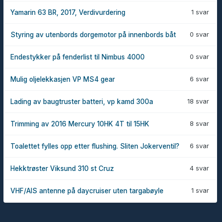
1 svar
Yamarin 63 BR, 2017, Verdivurdering
0 svar
Styring av utenbords dorgemotor på innenbords båt
0 svar
Endestykker på fenderlist til Nimbus 4000
6 svar
Mulig oljelekkasjen VP MS4 gear
18 svar
Lading av baugtruster batteri, vp kamd 300a
8 svar
Trimming av 2016 Mercury 10HK 4T til 15HK
6 svar
Toalettet fylles opp etter flushing. Sliten Jokerventil?
4 svar
Hekktrøster Viksund 310 st Cruz
1 svar
VHF/AIS antenne på daycruiser uten targabøyle