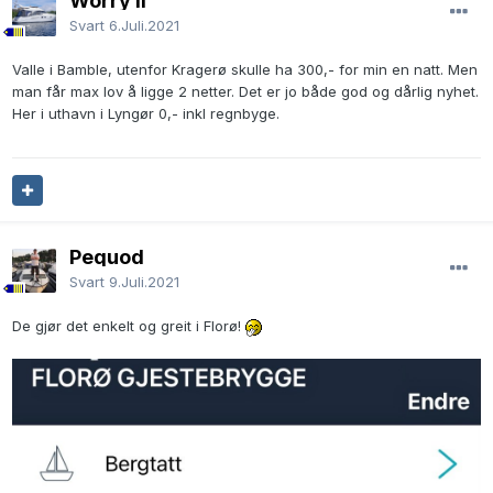
Worry II
Svart
6.Juli.2021
Valle i Bamble, utenfor Kragerø skulle ha 300,- for min en natt. Men
man får max lov å ligge 2 netter. Det er jo både god og dårlig nyhet.
Her i uthavn i Lyngør 0,- inkl regnbyge.
Pequod
Svart
9.Juli.2021
De gjør det enkelt og greit i Florø!