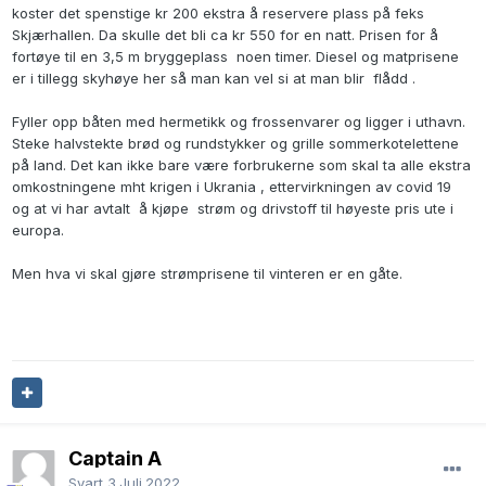
koster det spenstige kr 200 ekstra å reservere plass på feks
Skjærhallen. Da skulle det bli ca kr 550 for en natt. Prisen for å
fortøye til en 3,5 m bryggeplass noen timer. Diesel og matprisene
er i tillegg skyhøye her så man kan vel si at man blir flådd .
Fyller opp båten med hermetikk og frossenvarer og ligger i uthavn.
Steke halvstekte brød og rundstykker og grille sommerkotelettene
på land. Det kan ikke bare være forbrukerne som skal ta alle ekstra
omkostningene mht krigen i Ukrania , ettervirkningen av covid 19
og at vi har avtalt å kjøpe strøm og drivstoff til høyeste pris ute i
europa.
Men hva vi skal gjøre strømprisene til vinteren er en gåte.
Captain A
Svart
3.Juli.2022