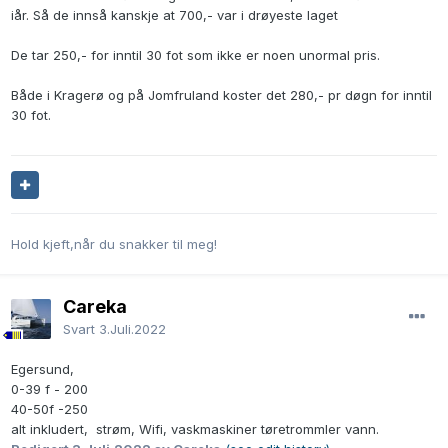
iår. Så de innså kanskje at 700,- var i drøyeste laget
De tar 250,- for inntil 30 fot som ikke er noen unormal pris.
Både i Kragerø og på Jomfruland koster det 280,- pr døgn for inntil
30 fot.
Hold kjeft,når du snakker til meg!
Careka
Svart
3.Juli.2022
Egersund,
0-39 f - 200
40-50f -250
alt inkludert, strøm, Wifi, vaskmaskiner tøretrommler vann.