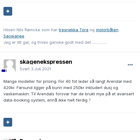
Hilsen Nils Rømcke som har
tresnekka Tora
og
motorbåten
Saowanee
Jeg er litt gal, og trives ganske godt med det ................
skagenekspressen
Svart
3.Juli.2021
Mange modeller for prising. For 40 fot leder så langt Arendal med
420kr. Farsund ligger på bunn med 250kr inkludert dusj og
vaskemaskin. Til Arendals forsvar har de brukt mye på et avansert
data-booking system, ennå ikke helt ferdig
?