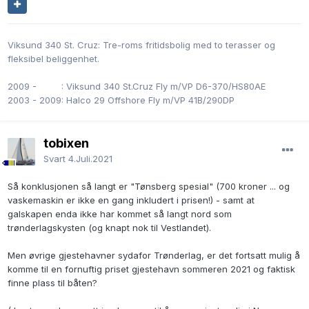
Viksund 340 St. Cruz: Tre-roms fritidsbolig med to terasser og
fleksibel beliggenhet.
2009 -
0000
: Viksund 340 St.Cruz Fly m/VP D6-370/HS80AE
2003 - 2009: Halco 29 Offshore Fly m/VP 41B/290DP
tobixen
Svart
4.Juli.2021
Så konklusjonen så langt er "Tønsberg spesial" (700 kroner ... og
vaskemaskin er ikke en gang inkludert i prisen!) - samt at
galskapen enda ikke har kommet så langt nord som
trønderlagskysten (og knapt nok til Vestlandet).
Men øvrige gjestehavner sydafor Trønderlag, er det fortsatt mulig å
komme til en fornuftig priset gjestehavn sommeren 2021 og faktisk
finne plass til båten?