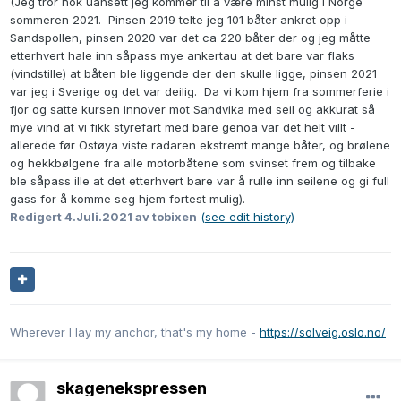
(Jeg tror nok uansett jeg kommer til å være minst mulig i Norge
sommeren 2021. Pinsen 2019 telte jeg 101 båter ankret opp i
Sandspollen, pinsen 2020 var det ca 220 båter der og jeg måtte
etterhvert hale inn såpass mye ankertau at det bare var flaks
(vindstille) at båten ble liggende der den skulle ligge, pinsen 2021
var jeg i Sverige og det var deilig. Da vi kom hjem fra sommerferie i
fjor og satte kursen innover mot Sandvika med seil og akkurat så
mye vind at vi fikk styrefart med bare genoa var det helt villt -
allerede før Ostøya viste radaren ekstremt mange båter, og brølene
og hekkbølgene fra alle motorbåtene som svinset frem og tilbake
ble såpass ille at det etterhvert bare var å rulle inn seilene og gi full
gass for å komme seg hjem fortest mulig).
Redigert
4.Juli.2021
av tobixen
(see edit history)
Wherever I lay my anchor, that's my home -
https://solveig.oslo.no/
skagenekspressen