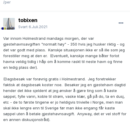
/per
tobixen
Svart
6.Juli.2021
Var innom Holmestrand mandags morgen, der var
gjestehavnsavgiften "normalt høy" - 350 hvis jeg husker riktig - og
det var godt med plass. Kanskje situasjonen ikke er så ille som jeg
forestiller meg at den er. (Eventuelt, kanskje mange båter forlot
havna veldig tidlig i håp om å komme raskt til neste havn og finne
en ledig plass der).
(Dagsbesøk var forøvrig gratis i Holmestrand. Jeg foretrekker
faktisk at dagsbesøk koster noe. Besøker jeg en gjestehavn dagtid
hender det ikke sjeldent at jeg ønsker å gjøre ting som å kaste
søppel, fylle vann, koble til strøm, vaske klær, gå på do, ta en dusj,
etc - de to første tingene er jo heldigvis trivielle i Norge, men man
skal ikke lengre enn til Sverige før man ikke engang får kaste
søppel uten å betale gjestehavnsavgift. Anyway, det er vel stoff for
en annen diskusjonstråd).