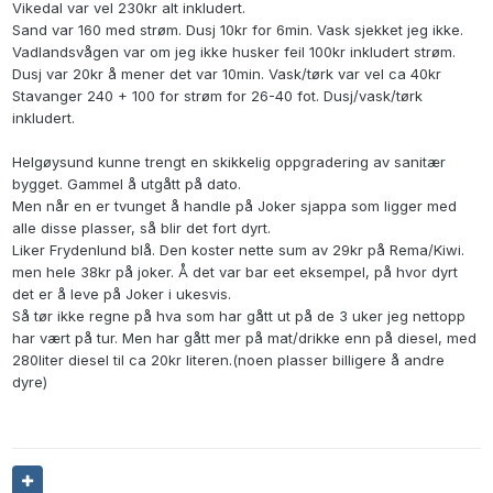
Vikedal var vel 230kr alt inkludert.
Sand var 160 med strøm. Dusj 10kr for 6min. Vask sjekket jeg ikke.
Vadlandsvågen var om jeg ikke husker feil 100kr inkludert strøm.
Dusj var 20kr å mener det var 10min. Vask/tørk var vel ca 40kr
Stavanger 240 + 100 for strøm for 26-40 fot. Dusj/vask/tørk
inkludert.
Helgøysund kunne trengt en skikkelig oppgradering av sanitær
bygget. Gammel å utgått på dato.
Men når en er tvunget å handle på Joker sjappa som ligger med
alle disse plasser, så blir det fort dyrt.
Liker Frydenlund blå. Den koster nette sum av 29kr på Rema/Kiwi.
men hele 38kr på joker. Å det var bar eet eksempel, på hvor dyrt
det er å leve på Joker i ukesvis.
Så tør ikke regne på hva som har gått ut på de 3 uker jeg nettopp
har vært på tur. Men har gått mer på mat/drikke enn på diesel, med
280liter diesel til ca 20kr literen.(noen plasser billigere å andre
dyre)