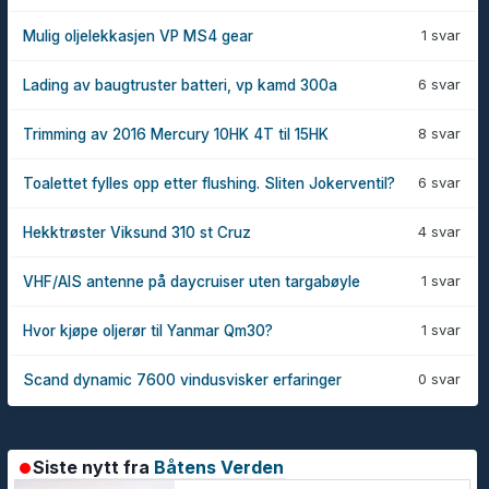
1 svar
Mulig oljelekkasjen VP MS4 gear
6 svar
Lading av baugtruster batteri, vp kamd 300a
8 svar
Trimming av 2016 Mercury 10HK 4T til 15HK
6 svar
Toalettet fylles opp etter flushing. Sliten Jokerventil?
4 svar
Hekktrøster Viksund 310 st Cruz
1 svar
VHF/AIS antenne på daycruiser uten targabøyle
1 svar
Hvor kjøpe oljerør til Yanmar Qm30?
0 svar
Scand dynamic 7600 vindusvisker erfaringer
Siste nytt fra
Båtens Verden