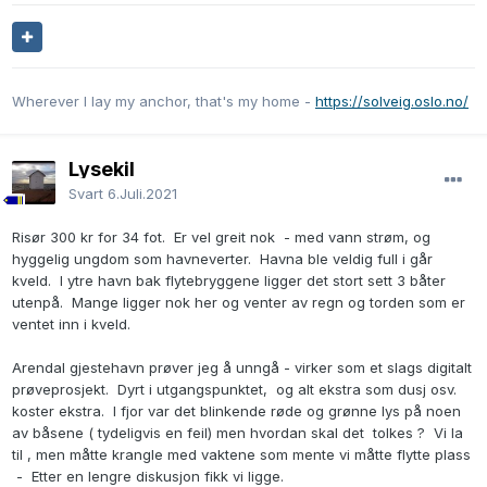
Wherever I lay my anchor, that's my home -
https://solveig.oslo.no/
Lysekil
Svart
6.Juli.2021
Risør 300 kr for 34 fot. Er vel greit nok - med vann strøm, og
hyggelig ungdom som havneverter. Havna ble veldig full i går
kveld. I ytre havn bak flytebryggene ligger det stort sett 3 båter
utenpå. Mange ligger nok her og venter av regn og torden som er
ventet inn i kveld.
Arendal gjestehavn prøver jeg å unngå - virker som et slags digitalt
prøveprosjekt. Dyrt i utgangspunktet, og alt ekstra som dusj osv.
koster ekstra. I fjor var det blinkende røde og grønne lys på noen
av båsene ( tydeligvis en feil) men hvordan skal det tolkes ? Vi la
til , men måtte krangle med vaktene som mente vi måtte flytte plass
- Etter en lengre diskusjon fikk vi ligge.