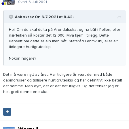
Svart
6.Juli.2021
Ask skrev On 6.7.2021 at 9.42:
Hei. Om du skal delta på Arendalsuka, og ha båt i Pollen, eller
nærleiken så kostar det 12 000. Mva kjem i tillegg. Dette
uansett om dette er ein liten båt, Statsråd Lehmkuhl, eller eit
tidlegare hurtigruteskip.
Nokon høgare?
Det må være nytt av året. Har tidligere år vært der med både
cabincruiser og tidligere hurtigruteskip og har definitivt ikke betalt
det samme. Men dyrt, det er det naturligvis. Og det tenker jeg er
helt greit denne ene uka.