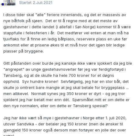
Startet
2.Juli.2021
I disse tider skal "alle" feriere innenlands, og det er massevis av
nye båtfolk på sjøen. Det er til å regne med at det meste av
gjestehavner i dette landet (i allefall i Sør-Norge) kommer til å være
stappfulle i fellesferien i år. Det medfører vel enten at man må ha
tjuvflaks for å finne en ledig båtplass, reservere plass en uke før
ankomst eller at prisene økes til et nivå hvor det igjen blir ledige
plasser på bryggene.
Gitt påstanden over burde jeg kanskje ikke være sjokkert da jeg ble
"angrepet" av unge gjestehavnsverter før jeg var ferdigfortøyd i
Tønsberg, og at de skulle ha hele 700 kroner for et døgns
opphold. Syv hundre kroner! Selvfølgelig, jeg har en stor båt, det
skulle jo omtrent bare mangle at jeg skal betale for bryggeplass ...
men allikevel. Normalt synes jeg 350 kroner er dyrt - og jeg tror
sjeldent jeg har betalt mer enn dét. Spørsmålet mitt er om dette er
den nye normalen, eller om dette er Tønsberg spesial?
Jeg har ikke vært så mye i gjestehavner i Norge etter 1. juli 2020,
utover Sandvika - der betaler jeg 150 kroner (men de ønsker til
gjengjeld 150 kroner også dersom man fortøyer en jolle der over