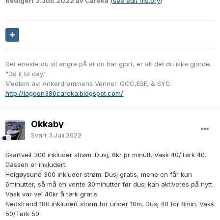
Redigert
3.Juli.2022
av Careka
(see edit history)
Det eneste du vil angre på at du har gjort, er alt det du ikke gjorde.
"Do it to day."
Medlem av: Ankerdrammens Venner. OCC,ESF, & SYC.
http://lagoon380careka.blogspot.com/
Okkaby
Svart
3.Juli.2022
Skartveit 300 inkluder strøm. Dusj, 6kr pr minutt. Vask 40/Tørk 40.
Dassen er inkludert.
Helgøysund 300 inkluder strøm. Dusj gratis, mene en får kun
6minutter, så må en vente 30minutter før dusj kan aktiveres på nytt.
Vask var vel 40kr å tørk gratis.
Nedstrand 180 inkludert strøm for under 10m. Dusj 40 for 8min. Vaks
50/Tørk 50.