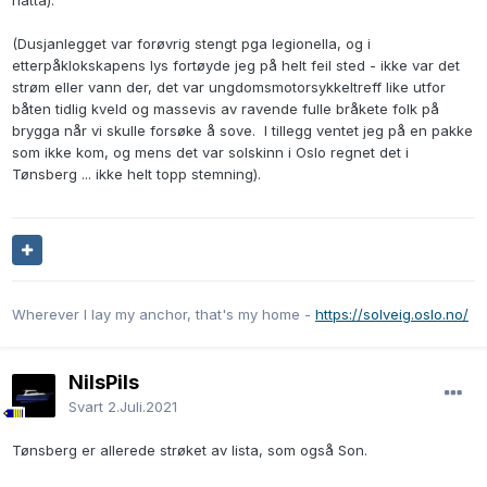
natta).
(Dusjanlegget var forøvrig stengt pga legionella, og i
etterpåklokskapens lys fortøyde jeg på helt feil sted - ikke var det
strøm eller vann der, det var ungdomsmotorsykkeltreff like utfor
båten tidlig kveld og massevis av ravende fulle bråkete folk på
brygga når vi skulle forsøke å sove. I tillegg ventet jeg på en pakke
som ikke kom, og mens det var solskinn i Oslo regnet det i
Tønsberg ... ikke helt topp stemning).
Wherever I lay my anchor, that's my home -
https://solveig.oslo.no/
NilsPils
Svart
2.Juli.2021
Tønsberg er allerede strøket av lista, som også Son.