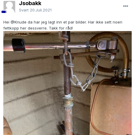
Jsobakk
Svart
20.Juli.2021
Hei
@Knude
da har jeg lagt inn et par bilder. Har ikke sett noen
fettkopp her dessverre. Takk for råd!