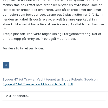
På polar 20 fra den tid er det et "Teleflex" ratt system. Du har en
mekanisme bak rattet som drar eller skyver en styre kabel som er
festet til ror armen bak over roret. Ofte så er problemet der. Smør
den delen som beveger seg. Løsne også plastmutter for å få litt inn
i enden av kabel. Er også relativt enkelt å smøre opp kabel inn i
styre klokke ved å løsne låse skrue å svive på rattet til den kommer
ut.
Tredje plassen kan være talgpakkning i rorgjennomføring. Det er
en fett kopp på rorhylse. Prøv også med fett der. .
For fler råd ta et par bilder.
Bygger 47 fot Trawler Yacht tegnet av Bruce Roberts Goodson
Bygge 47 fot Trawler Yacht fra cd til ferdig båt
2 uker senere...