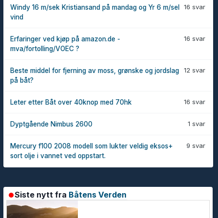
16 svar
Windy 16 m/sek Kristiansand på mandag og Yr 6 m/sel
vind
16 svar
Erfaringer ved kjøp på amazon.de -
mva/fortolling/VOEC ?
12 svar
Beste middel for fjerning av moss, grønske og jordslag
på båt?
16 svar
Leter etter Båt over 40knop med 70hk
1 svar
Dyptgående Nimbus 2600
9 svar
Mercury f100 2008 modell som lukter veldig eksos+
sort olje i vannet ved oppstart.
Siste nytt fra
Båtens Verden