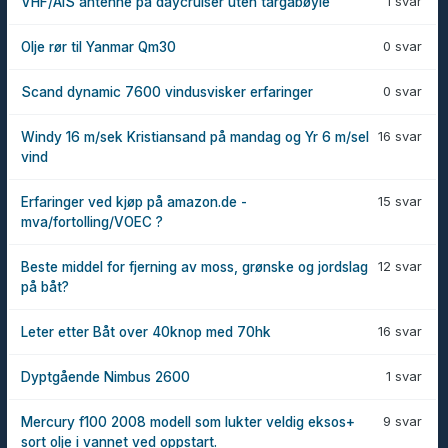
1 svar
VHF/AIS antenne på daycruiser uten targabøyle
0 svar
Olje rør til Yanmar Qm30
0 svar
Scand dynamic 7600 vindusvisker erfaringer
16 svar
Windy 16 m/sek Kristiansand på mandag og Yr 6 m/sel
vind
15 svar
Erfaringer ved kjøp på amazon.de -
mva/fortolling/VOEC ?
12 svar
Beste middel for fjerning av moss, grønske og jordslag
på båt?
16 svar
Leter etter Båt over 40knop med 70hk
1 svar
Dyptgående Nimbus 2600
9 svar
Mercury f100 2008 modell som lukter veldig eksos+
sort olje i vannet ved oppstart.