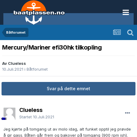
Båtforumet
Mercury/Mariner efi30hk tilkopling
Av Clueless
10.Juli.2021
i
Båtforumet
Svar på dette emnet
Clueless
Startet
10.Juli.2021
Jeg kjørte på tomgang ut av molo idag, alt funket opptil jeg prøvde
å gir gass. Båten går frem og bakover på tomgang (900 rpm ish).