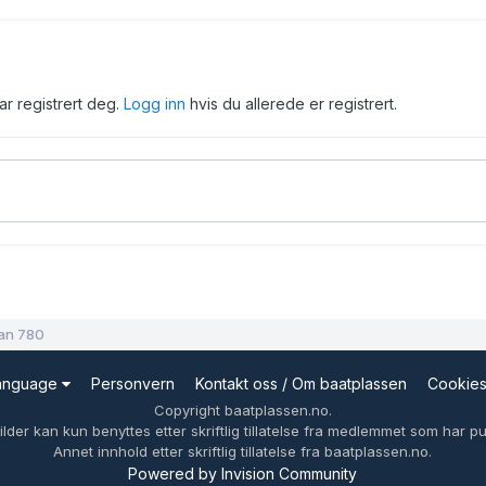
har registrert deg.
Logg inn
hvis du allerede er registrert.
Dan 780
Language
Personvern
Kontakt oss / Om baatplassen
Cookie
Copyright baatplassen.no.
ilder kan kun benyttes etter skriftlig tillatelse fra medlemmet som har pub
Annet innhold etter skriftlig tillatelse fra baatplassen.no.
Powered by Invision Community