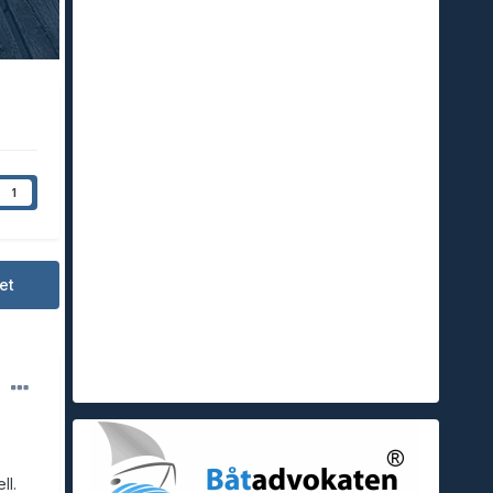
1
et
ll.