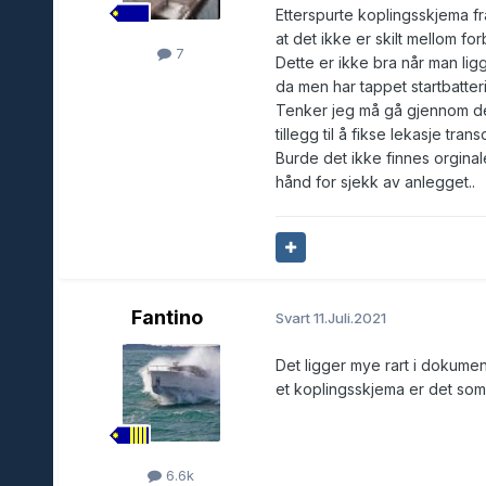
Etterspurte koplingsskjema f
at det ikke er skilt mellom for
7
Dette er ikke bra når man ligg
da men har tappet startbatteri
Tenker jeg må gå gjennom det 
tillegg til å fikse lekasje tran
Burde det ikke finnes orginal
hånd for sjekk av anlegget..
Fantino
Svart
11.Juli.2021
Det ligger mye rart i dokume
et koplingsskjema er det som 
6.6k