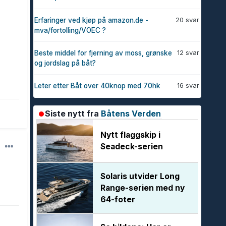
20 svar
Erfaringer ved kjøp på amazon.de -
mva/fortolling/VOEC ?
12 svar
Beste middel for fjerning av moss, grønske
og jordslag på båt?
16 svar
Leter etter Båt over 40knop med 70hk
Siste nytt fra
Båtens Verden
Nytt flaggskip i
Seadeck-serien
Solaris utvider Long
Range-serien med ny
64-foter