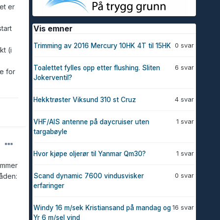
et er
Vis emner
tart
0 svar
Trimming av 2016 Mercury 10HK 4T til 15HK
t (i
6 svar
Toalettet fylles opp etter flushing. Sliten
e for
Jokerventil?
4 svar
Hekktrøster Viksund 310 st Cruz
1 svar
VHF/AIS antenne på daycruiser uten
targabøyle
1 svar
Hvor kjøpe oljerør til Yanmar Qm30?
kommer
0 svar
råden:
Scand dynamic 7600 vindusvisker
erfaringer
16 svar
Windy 16 m/sek Kristiansand på mandag og
Yr 6 m/sel vind