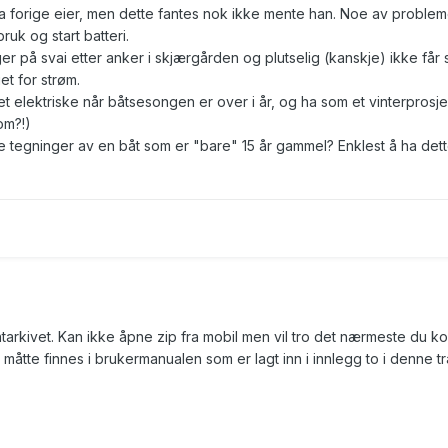
ra forige eier, men dette fantes nok ikke mente han. Noe av problem
bruk og start batteri.
er på svai etter anker i skjærgården og plutselig (kanskje) ikke får s
et for strøm.
elektriske når båtsesongen er over i år, og ha som et vinterprosjek
som?!)
e tegninger av en båt som er "bare" 15 år gammel? Enklest å ha dett
ntarkivet. Kan ikke åpne zip fra mobil men vil tro det nærmeste du 
måtte finnes i brukermanualen som er lagt inn i innlegg to i denne t