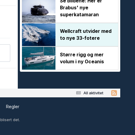
Se bildene: Her er
Brabus' nye
superkatamaran
Wellcraft utvider med
to nye 33-fotere
Større rigg og mer
volum i ny Oceanis
All aktivitet
s
Regler
lisert det.