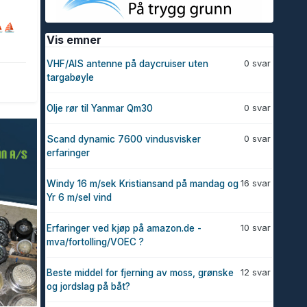
⛵
⛵
Vis emner
0 svar
VHF/AIS antenne på daycruiser uten
targabøyle
0 svar
Olje rør til Yanmar Qm30
0 svar
Scand dynamic 7600 vindusvisker
erfaringer
16 svar
Windy 16 m/sek Kristiansand på mandag og
Yr 6 m/sel vind
10 svar
Erfaringer ved kjøp på amazon.de -
mva/fortolling/VOEC ?
12 svar
Beste middel for fjerning av moss, grønske
og jordslag på båt?