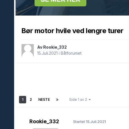
Bør motor hvile ved lengre turer
Av Rookie_332
15.Juli.2021
i
Båtforumet
1
2
NESTE
Side 1 av 2
Rookie_332
Startet
15.Juli.2021