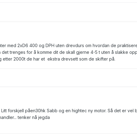
åter med 2xD6 400 og DPH uten drevdurs om hvordan de praktiser
 det trenges for å komme dit de skall gjerne 4-5 t uten å slakke opp
 etter 2000t de har et ekstra drevsett som de skifter på.
. Litt forskjell påen30hk Sabb og en hightec ny motor. Så det er vel 
andler... tenker nå jegda