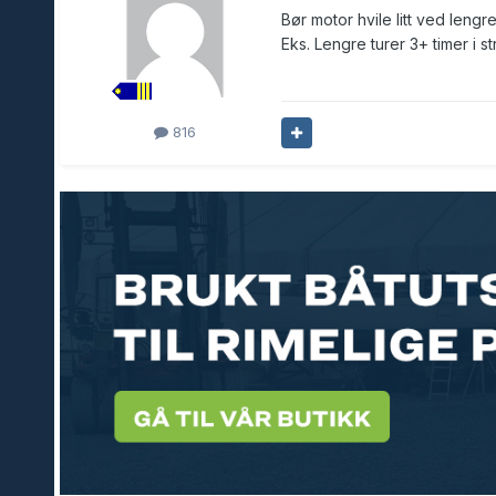
Bør motor hvile litt ved lengr
Eks. Lengre turer 3+ timer i s
816