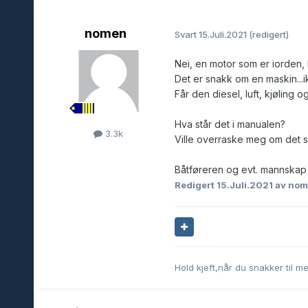
nomen
Svart
15.Juli.2021
(redigert)
Nei, en motor som er iorden, k
Det er snakk om en maskin...
Får den diesel, luft, kjøling o
Hva står det i manualen?
3.3k
Ville overraske meg om det s
Båtføreren og evt. mannskap d
Redigert
15.Juli.2021
av no
Hold kjeft,når du snakker til me