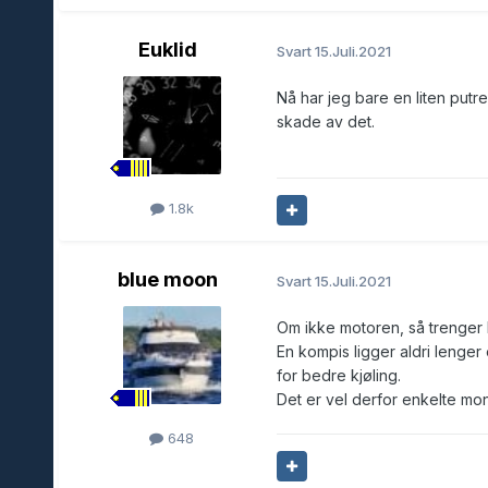
Euklid
Svart
15.Juli.2021
Nå har jeg bare en liten putr
skade av det.
1.8k
blue moon
Svart
15.Juli.2021
Om ikke motoren, så trenger k
En kompis ligger aldri lenger
for bedre kjøling.
Det er vel derfor enkelte mon
648