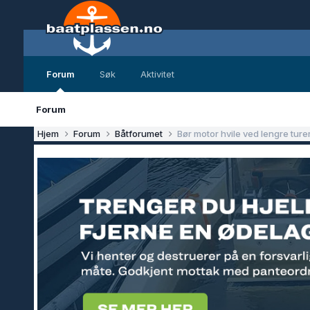
Forum
Søk
Aktivitet
Forum
Hjem
Forum
Båtforumet
Bør motor hvile ved lengre ture