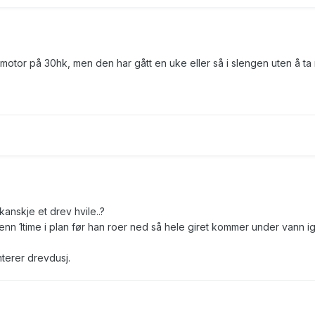
emotor på 30hk, men den har gått en uke eller så i slengen uten å ta
anskje et drev hvile..?
 enn 1time i plan før han roer ned så hele giret kommer under vann ig
terer drevdusj.