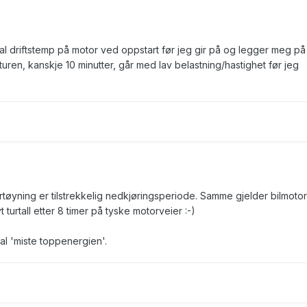
al driftstemp på motor ved oppstart før jeg gir på og legger meg på
v turen, kanskje 10 minutter, går med lav belastning/hastighet før jeg
ortøyning er tilstrekkelig nedkjøringsperiode. Samme gjelder bilmotor
t turtall etter 8 timer på tyske motorveier
:-)
kal 'miste toppenergien'.