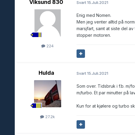
Viksund 830
Svart
15.Juli.2021
Enig med Nomen.
Men jeg venter alltid på norm
marsjfart, samt at siste del a
stopper motoren.
224
Hulda
Svart
15.Juli.2021
Som over. Tidsbruk i f.b. m/f
m/turbo. Et par minutter på lav
Kun for at kjølere og turbo s
27.2k