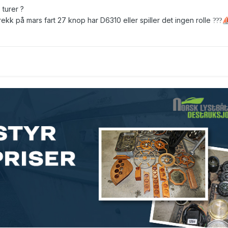
e turer ?
trekk på mars fart 27 knop har D6310 eller spiller det ingen rolle
?
?
?