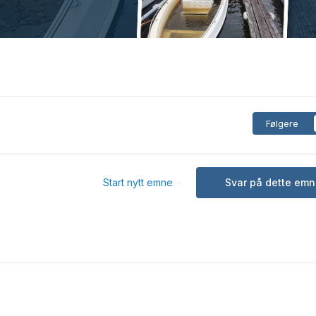
Følgere
Start nytt emne
Svar på dette emn