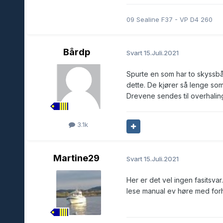
09 Sealine F37 - VP D4 260
Bårdp
Svart
15.Juli.2021
Spurte en som har to skyssb
dette. De kjører så lenge som
Drevene sendes til overhaling
3.1k
Martine29
Svart
15.Juli.2021
Her er det vel ingen fasitsvar
lese manual ev høre med forh