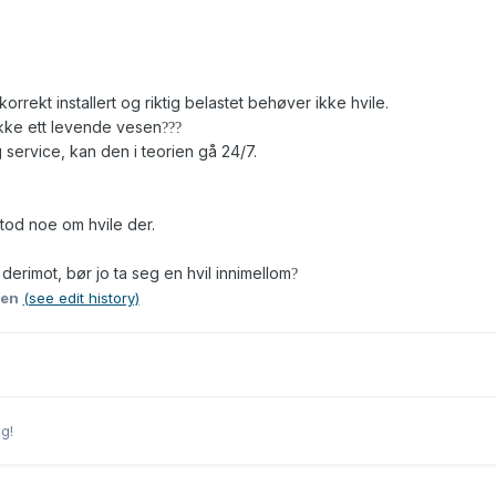
orrekt installert og riktig belastet behøver ikke hvile.
ikke ett levende vesen
?
?
?
g service, kan den i teorien gå 24/7.
tod noe om hvile der.
erimot, bør jo ta seg en hvil innimellom
?
men
(see edit history)
g!