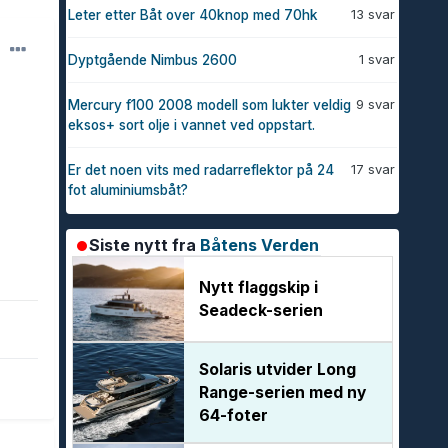
13 svar
Leter etter Båt over 40knop med 70hk
1 svar
Dyptgående Nimbus 2600
9 svar
Mercury f100 2008 modell som lukter veldig
eksos+ sort olje i vannet ved oppstart.
17 svar
Er det noen vits med radarreflektor på 24
fot aluminiumsbåt?
Siste nytt fra
Båtens Verden
Nytt flaggskip i
Seadeck-serien
Solaris utvider Long
Range-serien med ny
64-foter