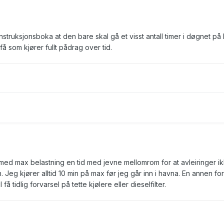
struksjonsboka at den bare skal gå et visst antall timer i døgnet på 
 få som kjører fullt pådrag over tid.
 med max belastning en tid med jevne mellomrom for at avleiringer i
 Jeg kjører alltid 10 min på max før jeg går inn i havna. En annen fo
 få tidlig forvarsel på tette kjølere eller dieselfilter.