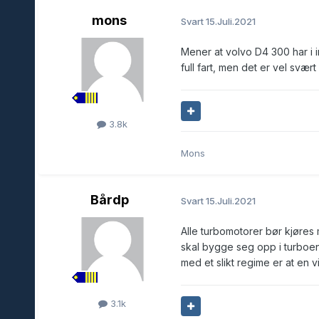
mons
Svart
15.Juli.2021
Mener at volvo D4 300 har i in
full fart, men det er vel svært
3.8k
Mons
Bårdp
Svart
15.Juli.2021
Alle turbomotorer bør kjøres
skal bygge seg opp i turboen.
med et slikt regime er at en vil
3.1k